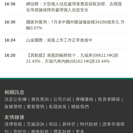
16:36
網信辦：大型個人信息處理者應當採取加密、去標識
化等措施保障所處理個人信息安全
16:30
國家外匯局：7月末中國外匯儲備規模34188億美元 升
幅0.07%
16:24
山金國際：港股上市工作正常推進中
16:20
【異動股】港股跌幅榜前十，九福來(08611.HK)跌
21.43%，天瑞汽車内飾(06162.HK)跌18.44%
相關訊息
法定公告欄
|
廣告查詢
|
公司介紹
|
專欄邀稿
|
投資者關係
|
版權聲明
|
重要聲明
|
私隱政策
|
聯絡我們
友情鏈接
清博智能
|
艾媒諮詢
|
和訊
|
新時空
|
時代財經
|
證券市場周
刊
|
壹財信
|
權衡財經
|
攬富財經
|
更多...