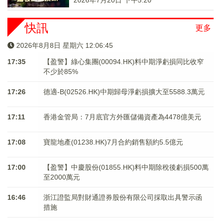
2026年7月20日 下午5:20
快訊
更多
2026年8月8日 星期六 12:06:45
17:35
【盈警】綠心集團(00094.HK)料中期淨虧損同比收窄
不少於85%
17:26
德適-B(02526.HK)中期歸母淨虧損擴大至5588.3萬元
17:11
香港金管局：7月底官方外匯儲備資產為4478億美元
17:08
寶龍地產(01238.HK)7月合約銷售額約5.5億元
17:00
【盈警】中慶股份(01855.HK)料中期除稅後虧損500萬
至2000萬元
16:46
浙江證監局對財通證券股份有限公司採取出具警示函
措施