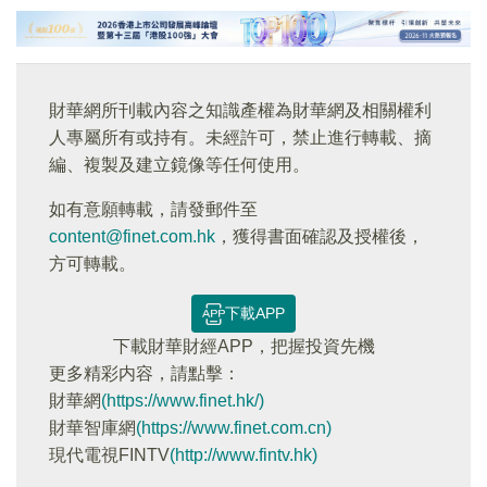
財華網所刊載內容之知識產權為財華網及相關權利
人專屬所有或持有。未經許可，禁止進行轉載、摘
編、複製及建立鏡像等任何使用。
如有意願轉載，請發郵件至
content@finet.com.hk
，獲得書面確認及授權後，
方可轉載。
下載APP
下載財華財經APP，把握投資先機
更多精彩内容，請點擊：
財華網
(https://www.finet.hk/)
財華智庫網
(https://www.finet.com.cn)
現代電視FINTV
(http://www.fintv.hk)