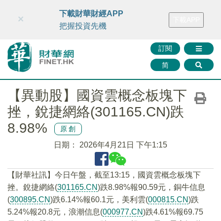
財華智庫網
FINTV
FINMETA
財華證券
媒體矩陣
下載財華財經APP
×
下載APP
智庫沙龍
聯絡我們
把握投資先機
訂閱
简
【異動股】國資雲概念板塊下
挫，銳捷網絡(301165.CN)跌
8.98%
原創
日期：
2026年4月21日 下午1:15
【財華社訊】今日午盤，截至13:15，國資雲概念板塊下
挫。銳捷網絡(
301165.CN
)跌8.98%報90.59元，銅牛信息
(
300895.CN
)跌6.14%報60.1元，美利雲(
000815.CN
)跌
5.24%報20.8元，浪潮信息(
000977.CN
)跌4.61%報69.75