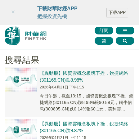
財華智庫網
FINTV
FINMETA
財華證券
媒體矩陣
下載財華財經APP
×
下載APP
智庫沙龍
聯絡我們
把握投資先機
訂閱
简
搜尋結果
【異動股】國資雲概念板塊下挫，銳捷網絡
(301165.CN)跌8.98%
2026年04月21日 下午1:15
今日午盤，截至13:15，國資雲概念板塊下挫。銳
捷網絡(301165.CN)跌8.98%報90.59元，銅牛信
息(300895.CN)跌6.14%報60.1元，美利雲
(00081...
【異動股】國資雲概念板塊下挫，銳捷網絡
(301165.CN)跌9.87%
2026年04月21日 上午11:15