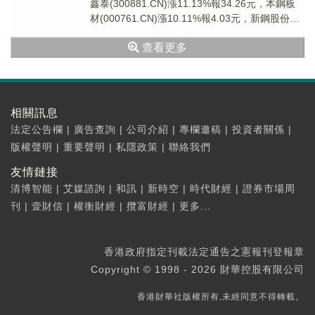
鑫泰(300881.CN)漲11.13%報34.26元，本鋼板
材(000761.CN)漲10.11%報4.03元，新鋼股份
(600...
查看更多
相關訊息
法定公告欄
|
廣告查詢
|
公司介紹
|
專欄邀稿
|
投資者關係
|
版權聲明
|
重要聲明
|
私隱政策
|
聯絡我們
友情鏈接
清博智能
|
艾媒諮詢
|
和訊
|
新時空
|
時代財經
|
證券市場周
刊
|
壹財信
|
權衡財經
|
攬富財經
|
更多...
香港政府指定刊載法定通告之憲報刊登報章
Copyright © 1998 - 2026 財華控股有限公司
香港財華社版權所有,未經同意不得轉載。