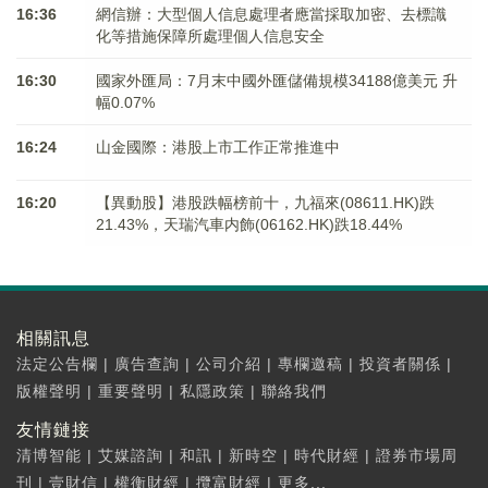
16:36
網信辦：大型個人信息處理者應當採取加密、去標識
化等措施保障所處理個人信息安全
16:30
國家外匯局：7月末中國外匯儲備規模34188億美元 升
幅0.07%
16:24
山金國際：港股上市工作正常推進中
16:20
【異動股】港股跌幅榜前十，九福來(08611.HK)跌
21.43%，天瑞汽車内飾(06162.HK)跌18.44%
相關訊息
法定公告欄
|
廣告查詢
|
公司介紹
|
專欄邀稿
|
投資者關係
|
版權聲明
|
重要聲明
|
私隱政策
|
聯絡我們
友情鏈接
清博智能
|
艾媒諮詢
|
和訊
|
新時空
|
時代財經
|
證券市場周
刊
|
壹財信
|
權衡財經
|
攬富財經
|
更多...