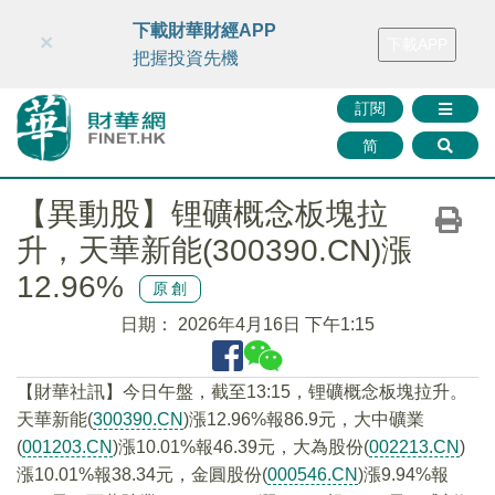
財華智庫網
FINTV
FINMETA
財華證券
媒體矩陣
下載財華財經APP
×
下載APP
智庫沙龍
聯絡我們
把握投資先機
訂閱
简
【異動股】锂礦概念板塊拉
升，天華新能(300390.CN)漲
12.96%
原創
日期：
2026年4月16日 下午1:15
【財華社訊】今日午盤，截至13:15，锂礦概念板塊拉升。
天華新能(
300390.CN
)漲12.96%報86.9元，大中礦業
(
001203.CN
)漲10.01%報46.39元，大為股份(
002213.CN
)
漲10.01%報38.34元，金圓股份(
000546.CN
)漲9.94%報