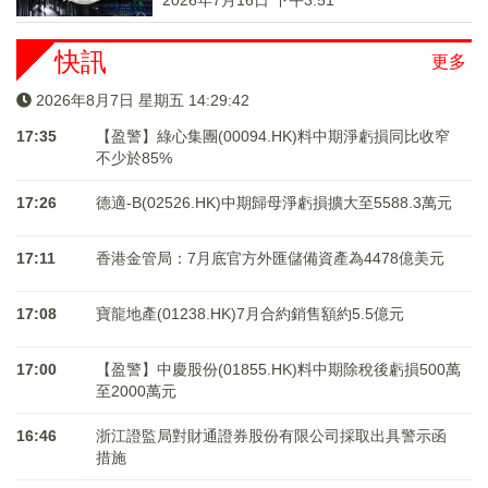
2026年7月16日 下午3:51
快訊
更多
2026年8月7日 星期五 14:29:42
17:35
【盈警】綠心集團(00094.HK)料中期淨虧損同比收窄
不少於85%
17:26
德適-B(02526.HK)中期歸母淨虧損擴大至5588.3萬元
17:11
香港金管局：7月底官方外匯儲備資產為4478億美元
17:08
寶龍地產(01238.HK)7月合約銷售額約5.5億元
17:00
【盈警】中慶股份(01855.HK)料中期除稅後虧損500萬
至2000萬元
16:46
浙江證監局對財通證券股份有限公司採取出具警示函
措施