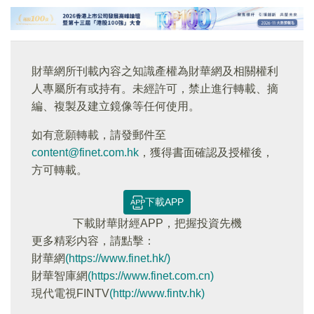
財華網所刊載內容之知識產權為財華網及相關權利
人專屬所有或持有。未經許可，禁止進行轉載、摘
編、複製及建立鏡像等任何使用。
如有意願轉載，請發郵件至
content@finet.com.hk
，獲得書面確認及授權後，
方可轉載。
下載APP
下載財華財經APP，把握投資先機
更多精彩内容，請點擊：
財華網
(https://www.finet.hk/)
財華智庫網
(https://www.finet.com.cn)
現代電視FINTV
(http://www.fintv.hk)