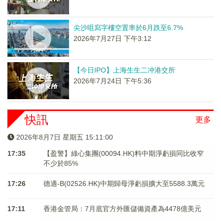
尖沙咀寫字樓空置率於6月跌至6.7%
2026年7月27日 下午3:12
【今日IPO】上海生生二冲港交所
2026年7月24日 下午5:36
快訊
更多
2026年8月7日 星期五 15:11:00
17:35
【盈警】綠心集團(00094.HK)料中期淨虧損同比收窄
不少於85%
17:26
德適-B(02526.HK)中期歸母淨虧損擴大至5588.3萬元
17:11
香港金管局：7月底官方外匯儲備資產為4478億美元