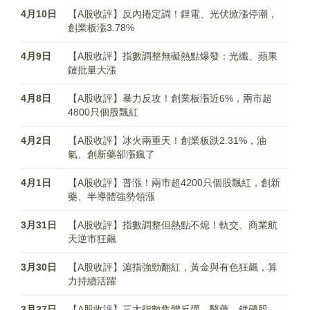
4月10日
【A股收評】反內捲定調！鋰電、光伏掀漲停潮，
創業板漲3.78%
4月9日
【A股收評】指數調整無礙熱點爆發：光纖、蘋果
鏈批量大漲
4月8日
【A股收評】暴力反攻！創業板漲近6%，兩市超
4800只個股飄紅
4月2日
【A股收評】冰火兩重天！創業板跌2.31%，油
氣、創新藥卻漲瘋了
4月1日
【A股收評】普漲！兩市超4200只個股飄紅，創新
藥、半導體強勢領漲
3月31日
【A股收評】指數調整但熱點不熄！軌交、商業航
天逆市狂飆
3月30日
【A股收評】滬指強勁翻紅，黃金與有色狂飆，算
力持續活躍
3月27日
【A股收評】三大指數集體反彈，醫藥、鋰礦股