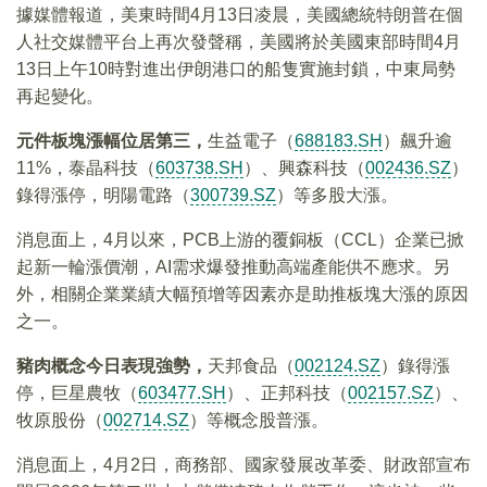
據媒體報道，美東時間4月13日凌晨，美國總統特朗普在個
人社交媒體平台上再次發聲稱，美國將於美國東部時間4月
13日上午10時對進出伊朗港口的船隻實施封鎖，中東局勢
再起變化。
元件板塊漲幅位居第三，
生益電子（
688183.SH
）飆升逾
11%，泰晶科技（
603738.SH
）、興森科技（
002436.SZ
）
錄得漲停，明陽電路（
300739.SZ
）等多股大漲。
消息面上，4月以來，PCB上游的覆銅板（CCL）企業已掀
起新一輪漲價潮，AI需求爆發推動高端產能供不應求。另
外，相關企業業績大幅預增等因素亦是助推板塊大漲的原因
之一。
豬肉概念今日表現強勢，
天邦食品（
002124.SZ
）錄得漲
停，巨星農牧（
603477.SH
）、正邦科技（
002157.SZ
）、
牧原股份（
002714.SZ
）等概念股普漲。
消息面上，4月2日，商務部、國家發展改革委、財政部宣布