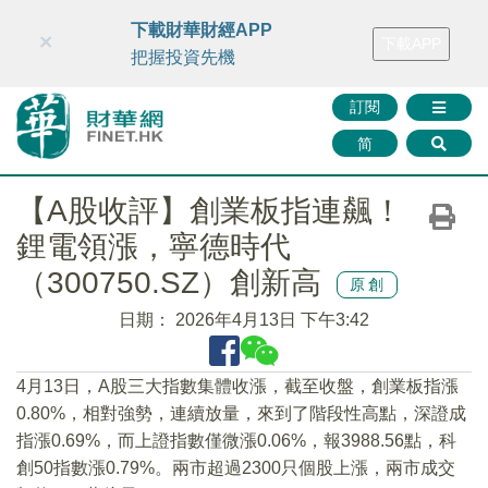
財華智庫網
FINTV
FINMETA
財華證券
媒體矩陣
下載財華財經APP
×
下載APP
智庫沙龍
聯絡我們
把握投資先機
訂閱
简
【A股收評】創業板指連飆！
鋰電領漲，寧德時代
（300750.SZ）創新高
原創
日期：
2026年4月13日 下午3:42
4月13日，A股三大指數集體收漲，截至收盤，創業板指漲
0.80%，相對強勢，連續放量，來到了階段性高點，深證成
指漲0.69%，而上證指數僅微漲0.06%，報3988.56點，科
創50指數漲0.79%。兩市超過2300只個股上漲，兩市成交