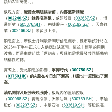
額約2.15萬億元。
板塊方面，
能源金屬漲幅居前，內部盛新鋰能
（
002240.SZ
）錄得漲停板，
威領股份（
002667.SZ
）、博
遷新材（
605376.SH
）、融捷股份（
002192.SZ
）、天齊鋰
業（
002466.SZ
）等多股上漲。
消息面上，摩根士丹利最新調研信息顯示，鋰市場預計將在
2026年下半年正式步入供應短缺區間。這並非簡單的周期
波動，而是由供給端「硬約束」與儲能需求爆發共同驅動的
結構性逆轉。
實際上，受此消息的影響，
寧德時代（
300750.SZ
）
（
03750.HK
）的A
股在今日創下新高，H
股也一度漲出了新
高。
油氣開採及服務表現強勢，
板塊內的藍焰控股
（
000968.SZ
）實現漲停，洲際油氣（
600759.SH
）、準油
股份（
002207.SZ
）、中曼石油（
603619.SH
）等股跟漲。