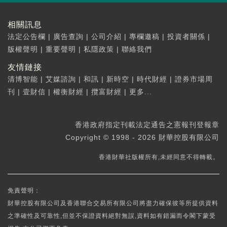
相關訊息
法定公告欄
|
廣告查詢
|
公司介紹
|
專欄邀稿
|
投資者關係
|
版權聲明
|
重要聲明
|
私隱政策
|
聯絡我們
友情鏈接
清博智能
|
艾媒諮詢
|
和訊
|
新時空
|
時代財經
|
證券市場周
刊
|
壹財信
|
權衡財經
|
攬富財經
|
更多...
香港政府指定刊載法定通告之憲報刊登報章
Copyright © 1998 - 2026 財華控股有限公司
香港財華社版權所有,未經同意不得轉載。
免責聲明：
財華控股有限公司及香港聯合交易所有限公司將盡力確保彼等所提供資料
之準確性及可靠性,但並不保證資料絕對無誤,資料如有錯漏而令閣下蒙受