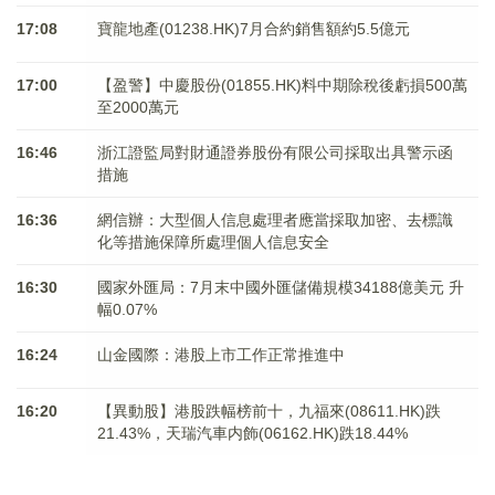
17:08
寶龍地產(01238.HK)7月合約銷售額約5.5億元
17:00
【盈警】中慶股份(01855.HK)料中期除稅後虧損500萬
至2000萬元
16:46
浙江證監局對財通證券股份有限公司採取出具警示函
措施
16:36
網信辦：大型個人信息處理者應當採取加密、去標識
化等措施保障所處理個人信息安全
16:30
國家外匯局：7月末中國外匯儲備規模34188億美元 升
幅0.07%
16:24
山金國際：港股上市工作正常推進中
16:20
【異動股】港股跌幅榜前十，九福來(08611.HK)跌
21.43%，天瑞汽車内飾(06162.HK)跌18.44%