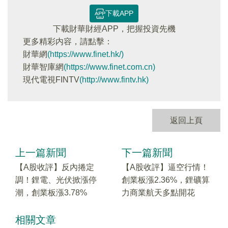
下載APP
下載財華財經APP，把握投資先機
更多精彩内容，請點擊：
財華網
(https://www.finet.hk/)
財華智庫網
(https://www.finet.com.cn)
現代電視FINTV
(http://www.fintv.hk)
返回上頁
上一篇新聞
下一篇新聞
【A股收評】反內捲定
【A股收評】逼空行情！
調！鋰電、光伏掀漲停
創業板漲2.36%，鋰礦算
潮，創業板漲3.78%
力商業航天多點開花
相關文章