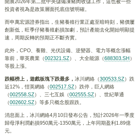
開展2026年第二批中央儲備凍豬肉收儲工作，這也被一些
投資者視為是政策層面托底信號明確。
而申萬宏源證券指出，生豬養殖行業正處至暗時刻，豬價屢
創新低，旺季仔豬養殖虧損加劇，預計產能去化開始明顯提
速，周期反轉的預期正不斷夯實。
此外，CPO、養雞、光伏設備、逆變器、電力等概念漲幅
靠前，華英農業（
002321.SZ
）、大全能源（
688303.SH
）
等股上漲。
跌幅榜上，遊戲板塊下跌最多，
冰川網絡（
300533.SZ
）跌
近12%，愷英網絡（
002517.SZ
）跌停，巨人網絡
（
002558.SZ
）、三七互娛（
002555.SZ
）、世紀華通
（
002602.SZ
）等多只概念股跟跌。
消息面上，冰川網絡4月10日發布公告，預計2026年一季度
歸母淨利潤虧損950萬元-1350萬元，上年同期盈利1.89億
元。