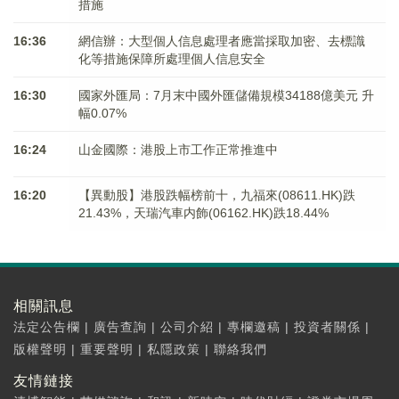
措施
16:36
網信辦：大型個人信息處理者應當採取加密、去標識
化等措施保障所處理個人信息安全
16:30
國家外匯局：7月末中國外匯儲備規模34188億美元 升
幅0.07%
16:24
山金國際：港股上市工作正常推進中
16:20
【異動股】港股跌幅榜前十，九福來(08611.HK)跌
21.43%，天瑞汽車内飾(06162.HK)跌18.44%
相關訊息
法定公告欄
|
廣告查詢
|
公司介紹
|
專欄邀稿
|
投資者關係
|
版權聲明
|
重要聲明
|
私隱政策
|
聯絡我們
友情鏈接