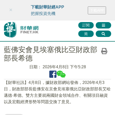
財華智庫網
FINTV
FINMETA
財華證券
媒體矩陣
下載財華財經APP
×
下載APP
智庫沙龍
聯絡我們
把握投資先機
訂閱
简
藍佛安會見埃塞俄比亞財政部
部長希德
日期：
2026年4月8日 下午5:28
【財華社訊】4月8日，據財政部網站發佈，2026年4月3
日，財政部部長藍佛安在京會見埃塞俄比亞財政部部長艾哈
邁德·希德。雙方主要就兩國財金領域合作、有關項目融資
以及宏觀經濟形勢等問題交換了意見。