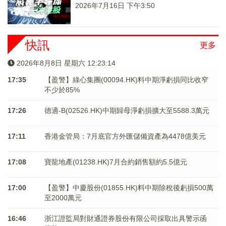
2026年7月16日 下午3:50
快訊
更多
2026年8月8日 星期六 12:23:14
17:35
【盈警】綠心集團(00094.HK)料中期淨虧損同比收窄
不少於85%
17:26
德適-B(02526.HK)中期歸母淨虧損擴大至5588.3萬元
17:11
香港金管局：7月底官方外匯儲備資產為4478億美元
17:08
寶龍地產(01238.HK)7月合約銷售額約5.5億元
17:00
【盈警】中慶股份(01855.HK)料中期除稅後虧損500萬
至2000萬元
16:46
浙江證監局對財通證券股份有限公司採取出具警示函