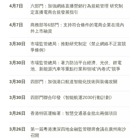
4月7日
六部門：加強網絡直播營銷行為規範管理 研究制
定直播電商合規發展指引
4月7日
商務部等6部門：支持符合條件的電商企業在境內
外上市融資
3月30日
市場監管總局：推動研究制定《禁止網絡不正當競
爭條例》
3月30日
市場監管總局：著力防治平台經濟、光伏、鋰電
池、新能源汽車等重點行業和領域"內卷式"競爭
3月30日
四部門：加強港口航道智能化技術與裝備攻關
3月30日
四部門聯合印發《智能航運2030行動計劃》
3月26日
香港特區運輸署：智慧交通基金批出兩個項目
3月26日
第一屆粵港澳深四地金融監管聯席會議在廣州南沙
召開