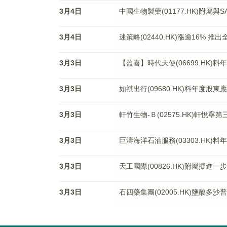
3月4日
中國生物製藥(01177.HK)附屬
3月4日
迷策略(02440.HK)漲逾16%
3月3日
【盈喜】時代天使(06699.HK)料
3月3日
如祺出行(09680.HK)料年度股
3月3日
軒竹生物-Ｂ(02575.HK)軒
3月3日
巨濤海洋石油服務(03303.HK)料
3月3日
天工國際(00826.HK)附屬擬進一
3月3日
石四藥集團(02005.HK)鹽酸