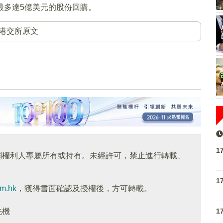
最多達5億美元的股份回購。
港交所原文
1
關權利人專屬所有或持有。未經許可，禁止進行轉載、
1
om.hk
，獲得書面確認及授權後，方可轉載。
1
先機