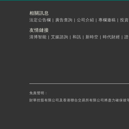
相關訊息
法定公告欄
|
廣告查詢
|
公司介紹
|
專欄邀稿
|
投資
友情鏈接
清博智能
|
艾媒諮詢
|
和訊
|
新時空
|
時代財經
|
證
免責聲明：
財華控股有限公司及香港聯合交易所有限公司將盡力確保彼等