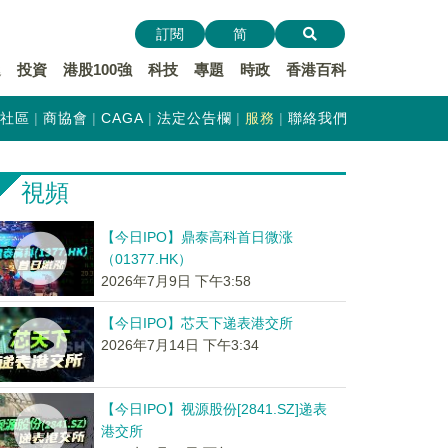
訂閱
简
遞
投資
港股100強
科技
專題
時政
香港百科
社區
商協會
CAGA
法定公告欄
服務
聯絡我們
視頻
【今日IPO】鼎泰高科首日微涨
（01377.HK）
2026年7月9日 下午3:58
【今日IPO】芯天下递表港交所
2026年7月14日 下午3:34
【今日IPO】视源股份[2841.SZ]递表
港交所