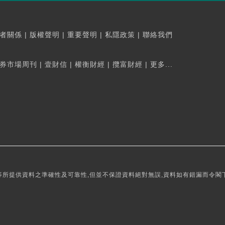
者關係
|
版權聲明
|
重要聲明
|
私隱政策
|
聯絡我們
券市場周刊
|
壹財信
|
權衡財經
|
攬富財經
|
更多...
所提供資料之準確性及可靠性,但並不保證資料絕對無誤,資料如有錯漏而令閣