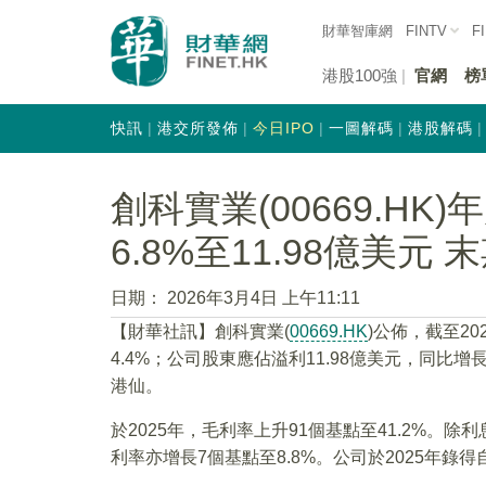
財華智庫網
FINTV
F
港股100強
官網
榜
快訊
港交所發佈
今日IPO
一圖解碼
港股解碼
創科實業(00669.H
6.8%至11.98億美元 
日期：
2026年3月4日 上午11:11
​【財華社訊】創科實業(
00669.HK
)公佈，截至20
4.4%；公司股東應佔溢利11.98億美元，同比增長
港仙。
於2025年，毛利率上升91個基點至41.2%。除
利率亦增長7個基點至8.8%。公司於2025年錄