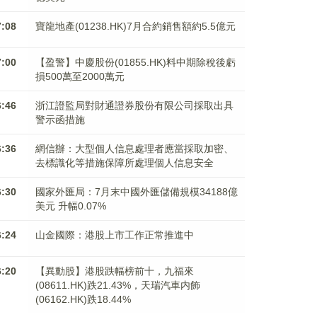
7:08
寶龍地產(01238.HK)7月合約銷售額約5.5億元
7:00
【盈警】中慶股份(01855.HK)料中期除稅後虧
損500萬至2000萬元
6:46
浙江證監局對財通證券股份有限公司採取出具
警示函措施
6:36
網信辦：大型個人信息處理者應當採取加密、
去標識化等措施保障所處理個人信息安全
6:30
國家外匯局：7月末中國外匯儲備規模34188億
美元 升幅0.07%
6:24
山金國際：港股上市工作正常推進中
6:20
【異動股】港股跌幅榜前十，九福來
(08611.HK)跌21.43%，天瑞汽車内飾
(06162.HK)跌18.44%