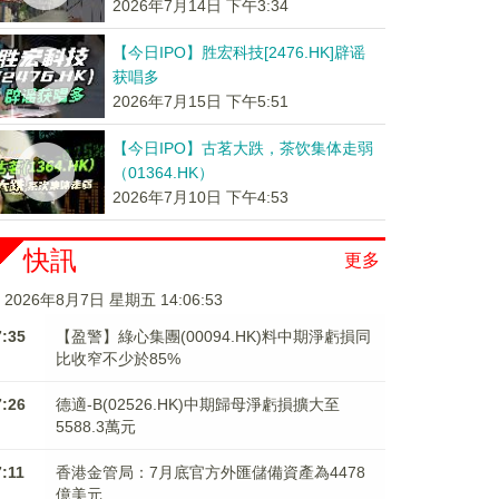
2026年7月14日 下午3:34
【今日IPO】胜宏科技[2476.HK]辟谣
获唱多
2026年7月15日 下午5:51
【今日IPO】古茗大跌，茶饮集体走弱
（01364.HK）
2026年7月10日 下午4:53
快訊
更多
2026年8月7日 星期五 14:06:53
7:35
【盈警】綠心集團(00094.HK)料中期淨虧損同
比收窄不少於85%
7:26
德適-B(02526.HK)中期歸母淨虧損擴大至
5588.3萬元
7:11
香港金管局：7月底官方外匯儲備資產為4478
億美元