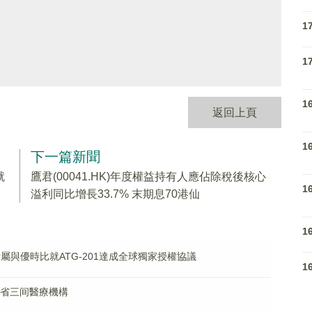
1
1
1
返回上頁
1
下一篇新聞
就
鷹君(00041.HK)年度權益持有人應佔除稅後核心
1
溢利同比增長33.7% 末期息70港仙
1
% 附屬與優時比就ATG-201達成全球獨家授權協議
1
山東省三间醫療機構