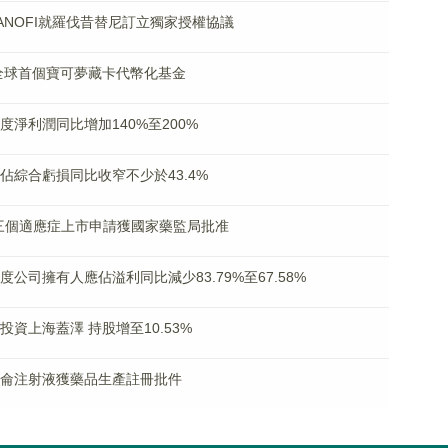
與SANOFI就羅伐昔替尼訂立獨家授權協議
 推出全球首個寶可夢藏卡代幣化基金
年度淨利潤同比增加140%至200%
東應佔綜合虧損同比收窄不少於43.4%
悅寧第三個適應症上市申請獲國家藥監局批准
年度公司擁有人應佔溢利同比減少83.79%至67.58%
步投資上海蓋澤 持股增至10.53%
多沙普侖注射液獲藥品生產註冊批件