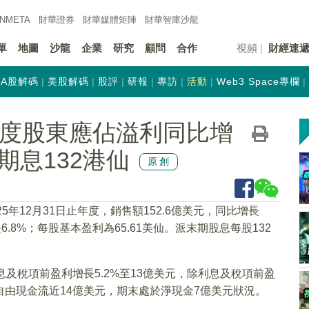
INMETA
財華證券
財華
媒體矩陣
財華
智庫沙龍
單
地圖
沙龍
企業
研究
顧問
合作
視頻
財經速
A股解碼
美股解碼
股評
研報
專訪
活動
Web3 Space專欄
K)年度股東應佔溢利同比增
末期息132港仙
原創
25年12月31日止年度，銷售額152.6億美元，同比增長
6.8%；每股基本盈利為65.61美仙。派末期股息每股132
利息及稅項前盈利增長5.2%至13億美元，除利息及稅項前盈
得自由現金流近14億美元，期末處於淨現金7億美元狀況。