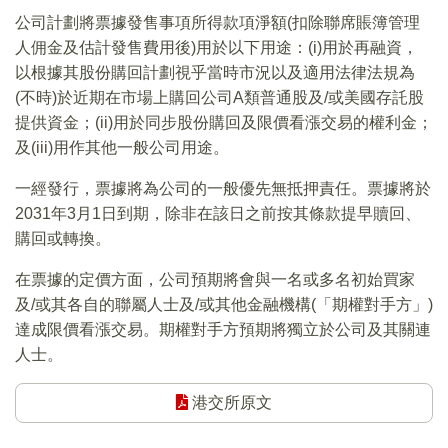
公司計劃將票據發售事項所得款項淨額(扣除聯席賬簿管理
人佣金及估計發售費用後)用於以下用途：(i)用於再融資，
以根據其股份購回計劃視乎當時市況以及適用法律法規為
(不時)於近期在市場上購回公司A類普通股及/或美國存託股
提供資金；(ii)用於同步股份購回及限價看漲交易的權利金；
及(iii)用作其他一般公司用途。
一經發行，票據將為公司的一般優先無抵押責任。票據將於
2031年3月1日到期，除非在該日之前按其條款提早贖回、
購回或轉換。
在票據的定價方面，公司預期將會與一名或多名初始買家
及/或其各自的聯屬人士及/或其他金融機構(「期權對手方」)
達成限價看漲交易。期權對手方預期將獨立於公司及其關連
人士。
港交所原文