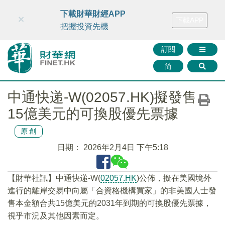
財華智庫網
FINTV
FINMETA
財華證券
媒體矩陣
下載財華財經APP
×
下載APP
智庫沙龍
聯絡我們
把握投資先機
訂閱
简
中通快递-W(02057.HK)擬發售
15億美元的可換股優先票據
原創
日期：
2026年2月4日 下午5:18
【財華社訊】中通快递-W(
02057.HK
)公佈，擬在美國境外
進行的離岸交易中向屬「合資格機構買家」的非美國人士發
售本金額合共15億美元的2031年到期的可換股優先票據，
視乎市況及其他因素而定。