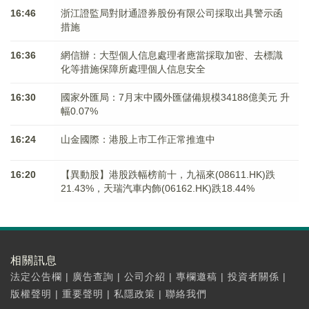
16:46
浙江證監局對財通證券股份有限公司採取出具警示函
措施
16:36
網信辦：大型個人信息處理者應當採取加密、去標識
化等措施保障所處理個人信息安全
16:30
國家外匯局：7月末中國外匯儲備規模34188億美元 升
幅0.07%
16:24
山金國際：港股上市工作正常推進中
16:20
【異動股】港股跌幅榜前十，九福來(08611.HK)跌
21.43%，天瑞汽車内飾(06162.HK)跌18.44%
相關訊息
法定公告欄
|
廣告查詢
|
公司介紹
|
專欄邀稿
|
投資者關係
|
版權聲明
|
重要聲明
|
私隱政策
|
聯絡我們