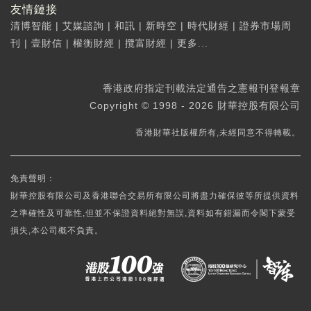
友情鏈接
清博智能
|
艾媒諮詢
|
和訊
|
新時空
|
時代財經
|
證券市場周
刊
|
壹財信
|
權衡財經
|
攬富財經
|
更多...
香港政府指定刊載法定通告之憲報刊登報章
Copyright © 1998 - 2026 財華控股有限公司
香港財華社版權所有,未經同意不得轉載。
免責聲明：
財華控股有限公司及香港聯合交易所有限公司將盡力確保彼等所提供資料
之準確性及可靠性,但並不保證資料絕對無誤,資料如有錯漏而令閣下蒙受
損失,本公司概不負責。