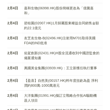
2月4日
嘉和生物(06998.HK)股份簡稱更改為「億騰嘉
和」
2月4日
碧桂園(02007.HK)1月歸屬股東權益合同銷售金額
約22.1億元
2月4日
友芝友生物-B(02496.HK)注射用​M701取得美國
FDA的IND批准
2月4日
佑駕創新(02431.HK)H股全流通收到中國證監會的
備案通知書​
2月4日
萬國黃金集團(03939.HK)：王立新獲任執行董事
2月4日
【盈喜】自然美(00157.HK)料年度扭虧為盈 淨利
潤約800萬-1000萬港元
2月4日
大洋集團(01991.HK)擬訂立戰略合作拓AI驅動機
器人項目