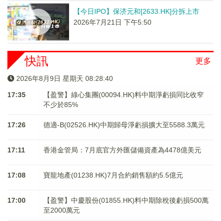
【今日IPO】保济元和[2633.HK]分拆上市
2026年7月21日 下午5:50
快訊
更多
2026年8月9日 星期天 08:28:40
17:35
【盈警】綠心集團(00094.HK)料中期淨虧損同比收窄
不少於85%
17:26
德適-B(02526.HK)中期歸母淨虧損擴大至5588.3萬元
17:11
香港金管局：7月底官方外匯儲備資產為4478億美元
17:08
寶龍地產(01238.HK)7月合約銷售額約5.5億元
17:00
【盈警】中慶股份(01855.HK)料中期除稅後虧損500萬
至2000萬元