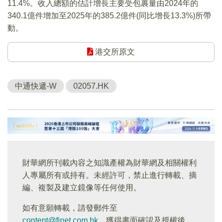
11.4%。收入總額的估計增長主要受包裹量由2024年的
340.1億件增加至2025年的385.2億件(同比增長13.3%)所帶
動。
港交所原文
中通快遞-W
02057.HK
財華網所刊載內容之知識產權為財華網及相關權利
人專屬所有或持有。未經許可，禁止進行轉載、摘
編、複製及建立鏡像等任何使用。
如有意願轉載，請發郵件至
content@finet.com.hk
，獲得書面確認及授權後，