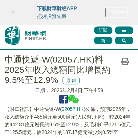
財華智庫網
FINTV
FINMETA
財華證券
媒體矩陣
下載財華財經APP
×
下載APP
智庫沙龍
聯絡我們
把握投資先機
訂閱
简
中通快遞-W(02057.HK)料
2025年收入總額同比增長約
9.5%至12.9%
原創
日期：
2026年2月4日 下午4:59
​【財華社訊】中通快遞-W(
02057.HK
)公佈，預期2025年，
收入總額介乎485億元至500億元(人民幣,下同)，較2024年
的442.81億元增長約9.5%至12.9%；及毛利介乎121.5億元
至125.5億元，較2024年的137.17億元減少約8.5%至