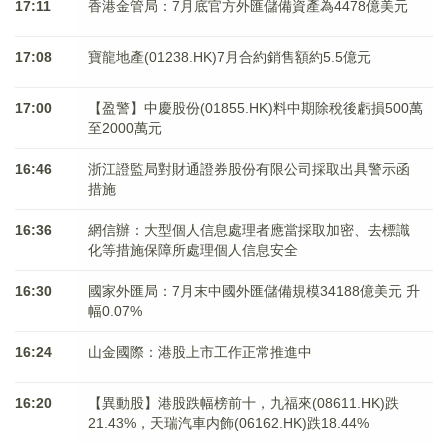
17:11
香港金管局：7月底官方外匯儲備資產為4478億美元
17:08
寶龍地產(01238.HK)7月合約銷售額約5.5億元
17:00
【盈警】中慶股份(01855.HK)料中期除稅後虧損500萬
至2000萬元
16:46
浙江證監局對財通證券股份有限公司採取出具警示函
措施
16:36
網信辦：大型個人信息處理者應當採取加密、去標識
化等措施保障所處理個人信息安全
16:30
國家外匯局：7月末中國外匯儲備規模34188億美元 升
幅0.07%
16:24
山金國際：港股上市工作正常推進中
16:20
【異動股】港股跌幅榜前十，九福來(08611.HK)跌
21.43%，天瑞汽車内飾(06162.HK)跌18.44%