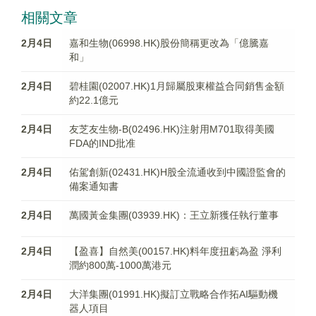
相關文章
2月4日
嘉和生物(06998.HK)股份簡稱更改為「億騰嘉
和」
2月4日
碧桂園(02007.HK)1月歸屬股東權益合同銷售金額
約22.1億元
2月4日
友芝友生物-B(02496.HK)注射用​M701取得美國
FDA的IND批准
2月4日
佑駕創新(02431.HK)H股全流通收到中國證監會的
備案通知書​
2月4日
萬國黃金集團(03939.HK)：王立新獲任執行董事
2月4日
【盈喜】自然美(00157.HK)料年度扭虧為盈 淨利
潤約800萬-1000萬港元
2月4日
大洋集團(01991.HK)擬訂立戰略合作拓AI驅動機
器人項目