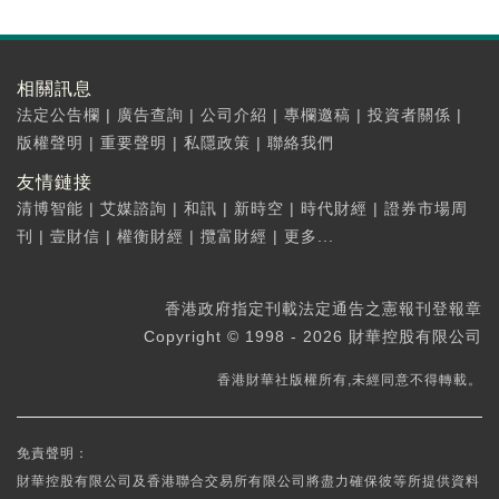
相關訊息
法定公告欄
|
廣告查詢
|
公司介紹
|
專欄邀稿
|
投資者關係
|
版權聲明
|
重要聲明
|
私隱政策
|
聯絡我們
友情鏈接
清博智能
|
艾媒諮詢
|
和訊
|
新時空
|
時代財經
|
證券市場周
刊
|
壹財信
|
權衡財經
|
攬富財經
|
更多...
香港政府指定刊載法定通告之憲報刊登報章
Copyright © 1998 - 2026 財華控股有限公司
香港財華社版權所有,未經同意不得轉載。
免責聲明：
財華控股有限公司及香港聯合交易所有限公司將盡力確保彼等所提供資料