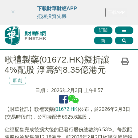
財華智庫網
FINTV
FINMETA
財華證券
媒體矩陣
下載財華財經APP
×
下載APP
智庫沙龍
聯絡我們
把握投資先機
訂閱
简
歌禮製藥(01672.HK)擬折讓
4%配股 淨籌約8.35億港元
原創
日期：
2026年2月3日 上午8:57
【財華社訊】歌禮製藥(
01672.HK
)公布，於2026年2月3日
(交易時段前)，公司擬配售6925.6萬股，
佔經配售完成後擴大後的已發行股份總數約6.53%。每股配
售股份的配售價12.18港元，較2026年2月2日於聯交所所報