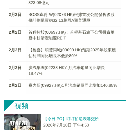
323.08億元
2月2日
BOSS直聘-W(02076.HK)根據首次公開發售後股
份計劃購買約32.13萬股A類普通股
2月2日
首程控股(00697.HK)：首程基石旗下公司投資華
夏中核清潔能源REIT
2月2日
【盈喜】順豐同城(09699.HK)預期2025年股東應
佔利潤同比增長不低於80%
2月2日
廣汽集團(02238.HK)1月汽車銷量同比增長
18.47%
2月2日
賽力斯(09927.HK)1月汽車銷量同比增加140.85%
視頻
【今日IPO】盯盯拍递表港交所
2026年7月10日 下午4:59