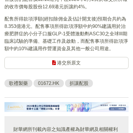
的收市價每股股份12.69港元折讓約4%。
配售所得款項淨額(經扣除佣金及估計開支後)預期合共約為
8.353億港元。配售事項所得款項淨額中約90%建議用於治
療肥胖症的小分子口服GLP-1受體激動劑ASC30之全球III期
臨床試驗的準備、基礎工作及啟動，而配售事項所得款項淨
額中約10%建議用作營運資金及其他一般公司用途。
港交所原文
歌禮製藥
01672.HK
折讓配股
財華網所刊載內容之知識產權為財華網及相關權利