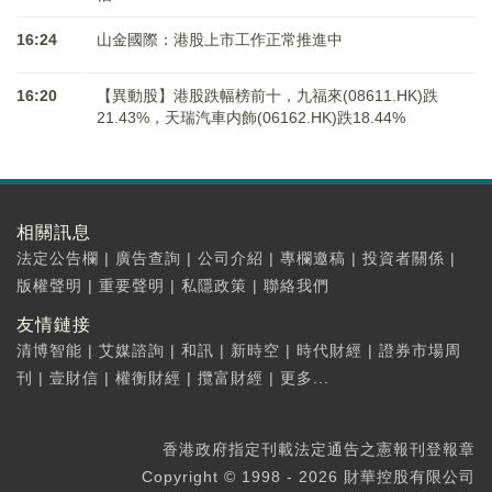
16:24
山金國際：港股上市工作正常推進中
16:20
【異動股】港股跌幅榜前十，九福來(08611.HK)跌
21.43%，天瑞汽車内飾(06162.HK)跌18.44%
相關訊息
法定公告欄
|
廣告查詢
|
公司介紹
|
專欄邀稿
|
投資者關係
|
版權聲明
|
重要聲明
|
私隱政策
|
聯絡我們
友情鏈接
清博智能
|
艾媒諮詢
|
和訊
|
新時空
|
時代財經
|
證券市場周
刊
|
壹財信
|
權衡財經
|
攬富財經
|
更多...
香港政府指定刊載法定通告之憲報刊登報章
Copyright © 1998 - 2026 財華控股有限公司