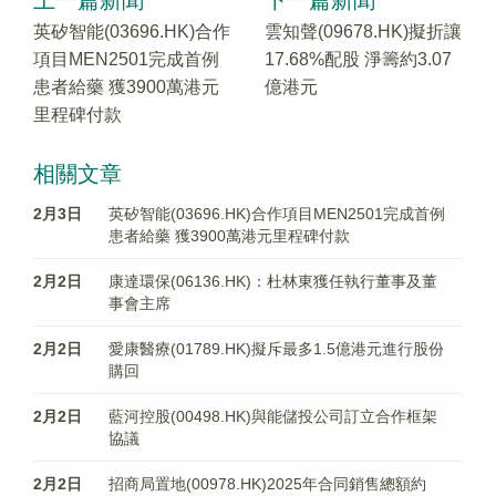
上一篇新聞
下一篇新聞
英矽智能(03696.HK)合作
雲知聲(09678.HK)擬折讓
項目MEN2501完成首例
17.68%配股 淨籌約3.07
患者給藥 獲3900萬港元
億港元
里程碑付款
相關文章
2月3日
英矽智能(03696.HK)合作項目MEN2501完成首例
患者給藥 獲3900萬港元里程碑付款
2月2日
康達環保(06136.HK)：杜林東獲任執行董事及董
事會主席
2月2日
愛康醫療(01789.HK)擬斥最多1.5億港元進行股份
購回
2月2日
藍河控股(00498.HK)與能儲投公司訂立合作框架
協議
2月2日
招商局置地(00978.HK)2025年​合同銷售總額約