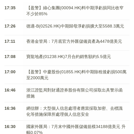
17:35
【盈警】綠心集團(00094.HK)料中期淨虧損同比收窄
不少於85%
17:26
德適-B(02526.HK)中期歸母淨虧損擴大至5588.3萬元
17:11
香港金管局：7月底官方外匯儲備資產為4478億美元
17:08
寶龍地產(01238.HK)7月合約銷售額約5.5億元
17:00
【盈警】中慶股份(01855.HK)料中期除稅後虧損500萬
至2000萬元
16:46
浙江證監局對財通證券股份有限公司採取出具警示函
措施
16:36
網信辦：大型個人信息處理者應當採取加密、去標識
化等措施保障所處理個人信息安全
16:30
國家外匯局：7月末中國外匯儲備規模34188億美元 升
幅0.07%