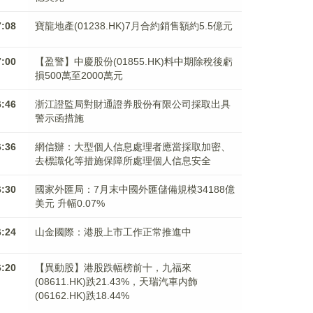
7:08
寶龍地產(01238.HK)7月合約銷售額約5.5億元
7:00
【盈警】中慶股份(01855.HK)料中期除稅後虧
損500萬至2000萬元
6:46
浙江證監局對財通證券股份有限公司採取出具
警示函措施
6:36
網信辦：大型個人信息處理者應當採取加密、
去標識化等措施保障所處理個人信息安全
6:30
國家外匯局：7月末中國外匯儲備規模34188億
美元 升幅0.07%
6:24
山金國際：港股上市工作正常推進中
6:20
【異動股】港股跌幅榜前十，九福來
(08611.HK)跌21.43%，天瑞汽車内飾
(06162.HK)跌18.44%