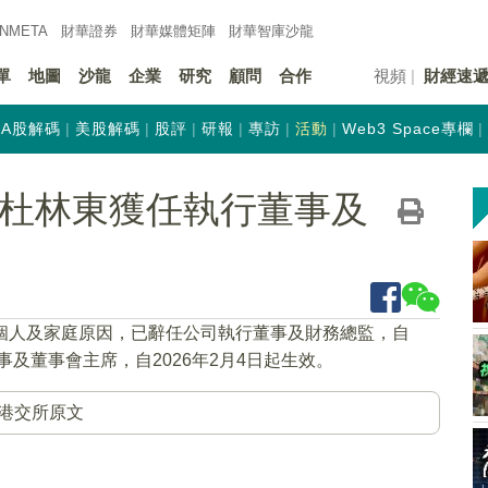
INMETA
財華證券
財華
媒體矩陣
財華
智庫沙龍
單
地圖
沙龍
企業
研究
顧問
合作
視頻
財經速
A股解碼
美股解碼
股評
研報
專訪
活動
Web3 Space專欄
K)：杜林東獲任執行董事及
因個人及家庭原因，已辭任公司執行董事及財務總監，自
事及董事會主席，自2026年2月4日起生效。
港交所原文