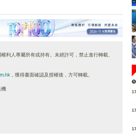
關權利人專屬所有或持有。未經許可，禁止進行轉載、
om.hk
，獲得書面確認及授權後，方可轉載。
先機
1
1
1