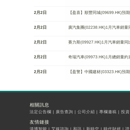
2月2日
【盈喜】順豐同城(09699.HK)
2月2日
廣汽集團(02238.HK)1月汽車銷量
2月2日
賽力斯(09927.HK)1月汽車銷量同
2月2日
奇瑞汽車(09973.HK)1月總銷量約1
2月2日
【盈警】中國建材(03323.HK)預
相關訊息
法定公告欄
|
廣告查詢
|
公司介紹
|
專欄邀稿
|
投資
友情鏈接
清博智能
|
艾媒諮詢
|
和訊
|
新時空
|
時代財經
|
證