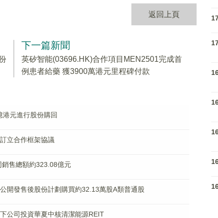
返回上頁
1
1
下一篇新聞
股份
英矽智能(03696.HK)合作項目MEN2501完成首
例患者給藥 獲3900萬港元里程碑付款
1
1
.5億港元進行股份購回
1
公司訂立合作框架協議
1
合同銷售總額約323.08億元
1
據首次公開發售後股份計劃購買約32.13萬股A類普通股
石旗下公司投資華夏中核清潔能源REIT