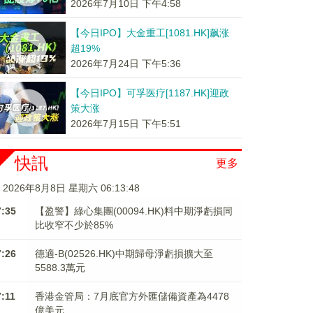
2026年7月10日 下午4:58
【今日IPO】大金重工[1081.HK]飙涨
超19%
2026年7月24日 下午5:36
【今日IPO】可孚医疗[1187.HK]迎政
策大涨
2026年7月15日 下午5:51
快訊
更多
2026年8月8日 星期六 06:13:49
7:35
【盈警】綠心集團(00094.HK)料中期淨虧損同
比收窄不少於85%
7:26
德適-B(02526.HK)中期歸母淨虧損擴大至
5588.3萬元
7:11
香港金管局：7月底官方外匯儲備資產為4478
億美元