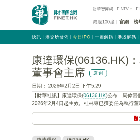
財華智庫網
FINTV
F
港股100強
官網
榜
快訊
港交所發佈
今日IPO
一圖解碼
港股解碼
康達環保(06136.H
董事會主席
原創
日期：
2026年2月2日 下午5:29
​【財華社訊】康達環保(
06136.HK
)公布，周偉
2026年2月4日起生效。杜林東已獲委任為執行董
康達環保
06136.HK