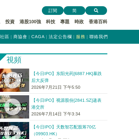
訂閱
简
遞
投資
港股100強
科技
專題
時政
香港百科
社區
商協會
CAGA
法定公告欄
服務
聯絡我們
視頻
【今日IPO】东阳光药[6887.HK]暴跌
后大反弹
2026年7月21日 下午5:50
【今日IPO】视源股份[2841.SZ]递表
港交所
2026年7月14日 下午3:34
【今日IPO】天数智芯配股筹70亿
（09903.HK）