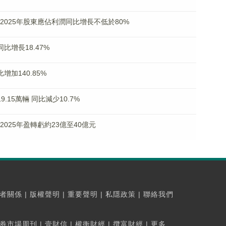
預期2025年股東應佔利潤同比增長不低於80%
同比增長18.47%
比增加140.85%
9.15萬輛 同比減少10.7%
期2025年盈轉虧約23億至40億元
者關係
|
版權聲明
|
重要聲明
|
私隱政策
|
聯絡我們
券市場周刊
|
壹財信
|
權衡財經
|
攬富財經
|
更多...