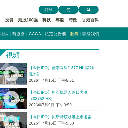
訂閱
简
遞
投資
港股100強
科技
專題
時政
香港百科
社區
商協會
CAGA
法定公告欄
服務
聯絡我們
視頻
【今日IPO】鼎泰高科[1377.HK]净利
涨3倍
2026年7月15日 下午5:51
【今日IPO】珞石机器人首日大涨
（03752.HK）
2026年7月9日 下午3:59
【今日IPO】贝斯特获赴港上市备案
2026年7月15日 下午5:50