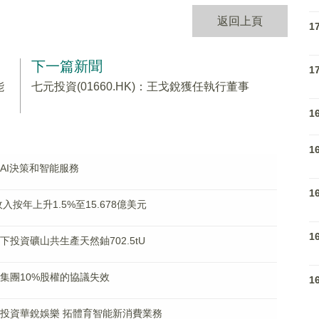
返回上頁
1
下一篇新聞
1
能
七元投資(01660.HK)：王戈銳獲任執行董事
1
1
向AI決策和智能服務
1
合收入按年上升1.5%至15.678億美元
1
旗下投資礦山共生產天然鈾702.5tU
資本集團10%股權的協議失效
1
資方式投資華銳娛樂 拓體育智能新消費業務