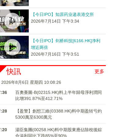
【今日IPO】知原药业递表港交所
2026年7月14日 下午3:34
【今日IPO】剑桥科技[6166.HK]净利
增近两倍
2026年7月16日 下午3:51
快訊
更多
2026年8月6日 星期四 10:08:26
7:36
百奧賽圖-B(02315.HK)料上半年歸母淨利潤同
比增391.87%至412.71%
7:28
【盈警】創想三維(03388.HK)料中期盈转亏約
5300萬至6300萬元
7:20
湯臣集團(00258.HK)料中期股東應佔除稅後綜
合溢利同比下跌85%至90%