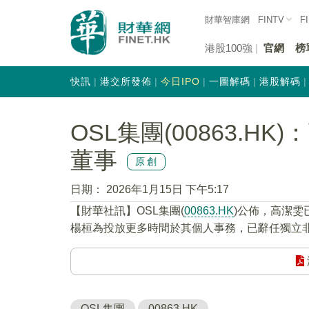
財華智庫網
FINTV
F
港股100強
官網
榜
快訊
港交所發佈
今日IPO
一圖解碼
港股解碼
OSL集團(00863.H
董事
原創
日期：
2026年1月15日 下午5:17
【財華社訊】OSL集團(
00863.HK
)公佈，高潔雯
楊桓為投放更多時間於其個人事務，已辭任獨立非執
OSL集團
00863.HK