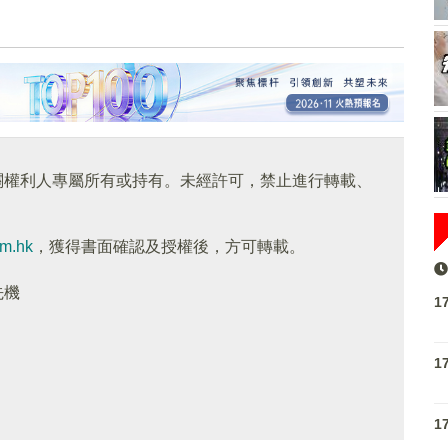
關權利人專屬所有或持有。未經許可，禁止進行轉載、
om.hk
，獲得書面確認及授權後，方可轉載。
先機
1
1
1