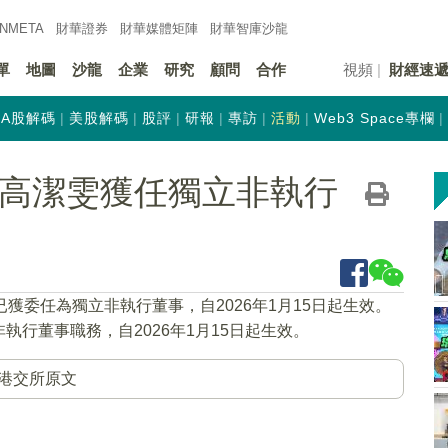
INMETA
財華證券
財華
媒體矩陣
財華
智庫沙龍
單
地圖
沙龍
企業
研究
顧問
合作
視頻
財經速
A股解碼
美股解碼
股評
研報
專訪
活動
Web3 Space專欄
K)：高潔雯獲任獨立非執行
已獲委任為獨立非執行董事，自2026年1月15日起生效。
行董事職務，自2026年1月15日起生效。
港交所原文