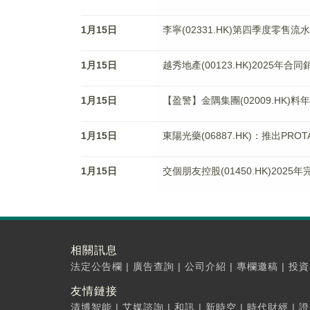
1月15日
李寧(02331.HK)第四季度零售
1月15日
越秀地產(00123.HK)2025年合
1月15日
【盈警】金隅集團(02009.HK)
1月15日
東陽光藥(06887.HK)：推出PR
1月15日
交個朋友控股(01450.HK)2025
相關訊息
法定公告欄
|
廣告查詢
|
公司介紹
|
專欄邀稿
|
投資
友情鏈接
清博智能
|
艾媒諮詢
|
和訊
|
新時空
|
時代財經
|
證