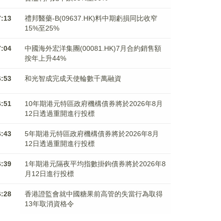
7:13
禮邦醫藥-B(09637.HK)料中期虧損同比收窄
15%至25%
7:04
中國海外宏洋集團(00081.HK)7月合約銷售額
按年上升44%
6:53
和光智成完成天使輪數千萬融資
6:51
10年期港元特區政府機構債券將於2026年8月
12日透過重開進行投標
6:43
5年期港元特區政府機構債券將於2026年8月
12日透過重開進行投標
6:39
1年期港元隔夜平均指數掛鉤債券將於2026年8
月12日進行投標
6:28
香港證監會就中國糖果前高管的失當行為取得
13年取消資格令