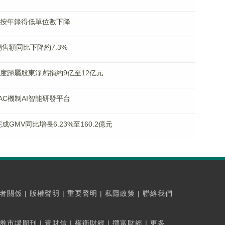
流水按年錄得低單位數下降
同銷售額同比下降約7.3%
料年度歸屬股東淨虧損約9亿至12亿元
OTAC機制AI智能研發平台
年完成GMV同比增長6.23%至160.2億元
者關係
|
版權聲明
|
重要聲明
|
私隱政策
|
聯絡我們
券市場周刊
|
壹財信
|
權衡財經
|
攬富財經
|
更多...