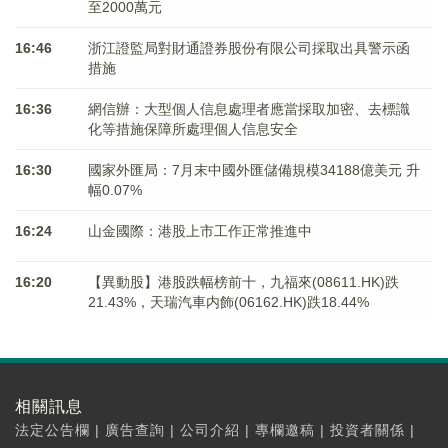
至2000萬元
16:46
浙江證監局對財通證券股份有限公司採取出具警示函
措施
16:36
網信辦：大型個人信息處理者應當採取加密、去標識
化等措施保障所處理個人信息安全
16:30
國家外匯局：7月末中國外匯儲備規模34188億美元 升
幅0.07%
16:24
山金國際：港股上市工作正常推進中
16:20
【異動股】港股跌幅榜前十，九福來(08611.HK)跌
21.43%，天瑞汽車内飾(06162.HK)跌18.44%
相關訊息
法定公告欄
|
廣告查詢
|
公司介紹
|
專欄邀稿
|
投資者關係
|