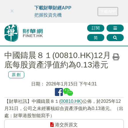
財華智庫網
FINTV
FINMETA
財華證券
媒體矩陣
下載財華財經APP
×
下載APP
智庫沙龍
聯絡我們
把握投資先機
訂閱
简
中國鑄晨８１(00810.HK)12月
底每股資產淨值約為0.13港元
原創
日期：
2026年1月15日 下午4:31
【財華社訊】中國鑄晨８１(
00810.HK
)公佈，於2025年12
月31日，公司之未經審核綜合資產淨值約為0.13港元。（出
處：財華港股智能寫手）
港交所原文