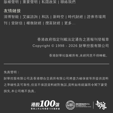
版權聲明
|
重要聲明
|
私隱政策
|
聯絡我們
友情鏈接
清博智能
|
艾媒諮詢
|
和訊
|
新時空
|
時代財經
|
證券市場周
刊
|
壹財信
|
權衡財經
|
攬富財經
|
更多...
香港政府指定刊載法定通告之憲報刊登報章
Copyright © 1998 - 2026 財華控股有限公司
香港財華社版權所有,未經同意不得轉載。
免責聲明：
財華控股有限公司及香港聯合交易所有限公司將盡力確保彼等所提供資料
之準確性及可靠性,但並不保證資料絕對無誤,資料如有錯漏而令閣下蒙受
損失,本公司概不負責。