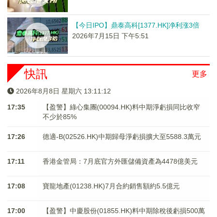
【今日IPO】鼎泰高科[1377.HK]净利涨3倍
2026年7月15日 下午5:51
快訊
更多
2026年8月8日 星期六 13:11:12
17:35
【盈警】綠心集團(00094.HK)料中期淨虧損同比收窄
不少於85%
17:26
德適-B(02526.HK)中期歸母淨虧損擴大至5588.3萬元
17:11
香港金管局：7月底官方外匯儲備資產為4478億美元
17:08
寶龍地產(01238.HK)7月合約銷售額約5.5億元
17:00
【盈警】中慶股份(01855.HK)料中期除稅後虧損500萬