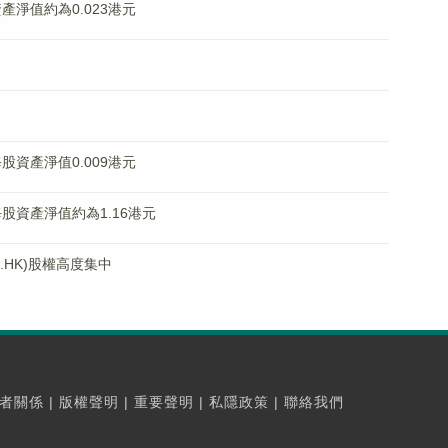
資產淨值約為0.023港元
每股資產淨值0.009港元
底每股資產淨值約為1.16港元
.HK)股權高度集中
者關係
|
版權聲明
|
重要聲明
|
私隱政策
|
聯絡我們