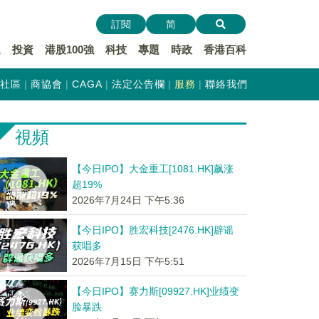
訂閱
简
遞
投資
港股100強
科技
專題
時政
香港百科
社區
商協會
CAGA
法定公告欄
服務
聯絡我們
視頻
【今日IPO】大金重工[1081.HK]飙涨
超19%
2026年7月24日 下午5:36
【今日IPO】胜宏科技[2476.HK]辟谣
获唱多
2026年7月15日 下午5:51
【今日IPO】赛力斯[09927.HK]业绩变
脸暴跌