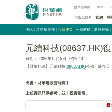
財華智庫網
FINTV
F
港股100強
官網
榜
快訊
港交所發佈
今日IPO
一圖解碼
港股解碼
元續科技(08637.HK)
日期：
2026年1月15日 上午8:43
【財華社訊】元續科技(
08637.HK
)公佈，於今天（
出處：財華港股智能寫手
上述資訊只供參考，並非投資指引。