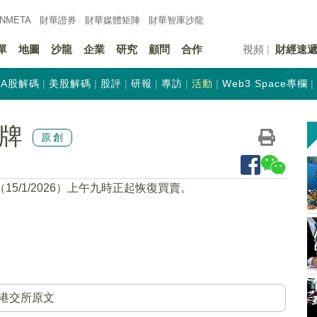
INMETA
財華證券
財華
媒體矩陣
財華
智庫沙龍
單
地圖
沙龍
企業
研究
顧問
合作
視頻
財經速
A股解碼
美股解碼
股評
研報
專訪
活動
Web3 Space專欄
復牌
原創
15/1/2026）上午九時正起恢復買賣。
港交所原文