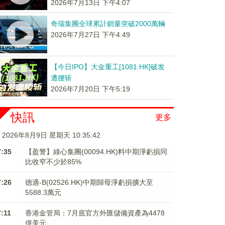
2026年7月13日 下午4:07
奇瑞集團全球累計銷量突破2000萬輛
2026年7月27日 下午4:49
【今日IPO】大金重工[1081.HK]破发
遭腰斩
2026年7月20日 下午5:19
快訊
更多
2026年8月9日 星期天 10:35:43
7:35
【盈警】綠心集團(00094.HK)料中期淨虧損同
比收窄不少於85%
7:26
德適-B(02526.HK)中期歸母淨虧損擴大至
5588.3萬元
7:11
香港金管局：7月底官方外匯儲備資產為4478
億美元