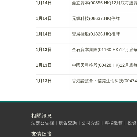
1月14日
鼎立資本(00356.HK)12月底每股
1月14日
元續科技(08637.HK)停牌
1月14日
豐展控股(01826.HK)復牌
1月13日
金石資本集團(01160.HK)12月底
1月13日
中國天弓控股(00428.HK)12月
1月13日
香港證監會：信銘生命科技(00474
相關訊息
法定公告欄
|
廣告查詢
|
公司介紹
|
專欄邀稿
|
投資
友情鏈接