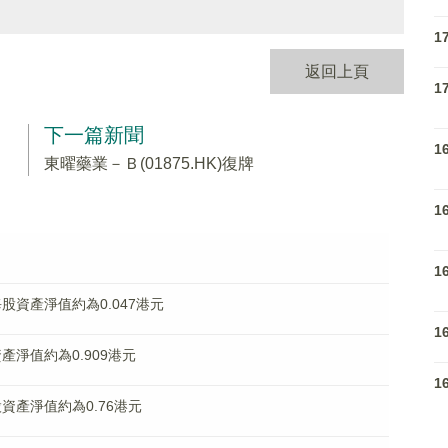
1
返回上頁
1
下一篇新聞
1
東曜藥業－Ｂ(01875.HK)復牌
1
1
底每股資產淨值約為0.047港元
1
資產淨值約為0.909港元
1
每股資產淨值約為0.76港元