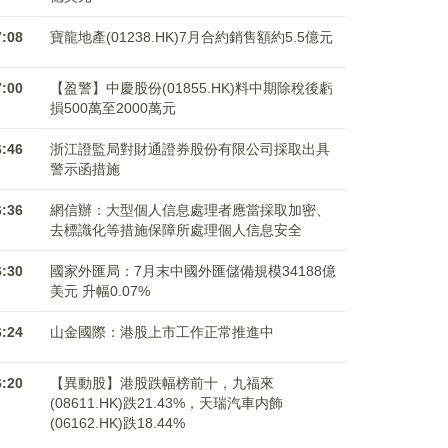
7:08
寶龍地產(01238.HK)7月合約銷售額約5.5億元
7:00
【盈警】中慶股份(01855.HK)料中期除稅後虧
損500萬至2000萬元
6:46
浙江證監局對財通證券股份有限公司採取出具
警示函措施
6:36
網信辦：大型個人信息處理者應當採取加密、
去標識化等措施保障所處理個人信息安全
6:30
國家外匯局：7月末中國外匯儲備規模34188億
美元 升幅0.07%
6:24
山金國際：港股上市工作正常推進中
6:20
【異動股】港股跌幅榜前十，九福來
(08611.HK)跌21.43%，天瑞汽車内飾
(06162.HK)跌18.44%