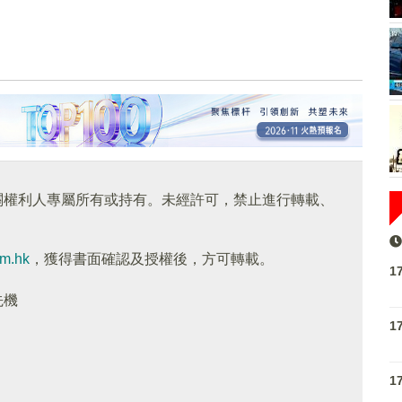
關權利人專屬所有或持有。未經許可，禁止進行轉載、
om.hk
，獲得書面確認及授權後，方可轉載。
1
先機
1
1