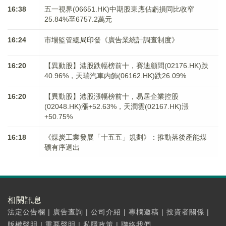
16:38
五一視界(06651.HK)中期股東應佔虧損同比收窄
25.84%至6757.2萬元
16:24
市場監管總局印發《廣告業統計調查制度》
16:20
【異動股】港股跌幅榜前十，賽迪顧問(02176.HK)跌
40.96%，天瑞汽車内飾(06162.HK)跌26.09%
16:20
【異動股】港股漲幅榜前十，易居企業控股
(02048.HK)漲+52.63%，天潤雲(02167.HK)漲
+50.75%
16:18
《煤炭工業發展「十五五」規劃》：推動落後產能煤
礦有序退出
相關訊息
法定公告欄
|
廣告查詢
|
公司介紹
|
專欄邀稿
|
投資者關係
|
版權聲明
|
重要聲明
|
私隱政策
|
聯絡我們