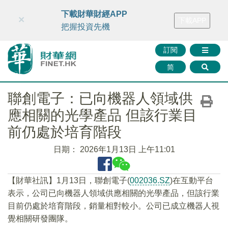
財華智庫網
FINTV
FINMETA
財華證券
媒體矩陣
下載財華財經APP
×
下載APP
智庫沙龍
聯絡我們
把握投資先機
訂閱
简
聯創電子：已向機器人領域供
應相關的光學產品 但該行業目
前仍處於培育階段
日期：
2026年1月13日 上午11:01
【財華社訊】1月13日，聯創電子(
002036.SZ
)在互動平台
表示，公司已向機器人領域供應相關的光學產品，但該行業
目前仍處於培育階段，銷量相對較小。公司已成立機器人視
覺相關研發團隊。