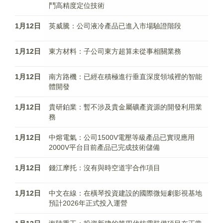
鬥高精度定位技術
1月12日
英威騰：公司液冷產品已進入市場驗證階段
1月12日
東方材料：子公司東方超算未從事相關業務
1月12日
南方路機：已經在積極進行垂直深度領域裡的智能
體開發
1月12日
貴研鉑業：暫不涉及貴金屬礦產資源的開發利用業
務
1月12日
中熔電氣：公司1500V電壓等級產品已實現應用
2000V平台目前產品已完成技術儲備
1月12日
錢江摩托：沒有與時空道宇合作項目
1月12日
中文在線：在橫琴投資建設的國際微短劇影視基地
預計2026年正式投入運營