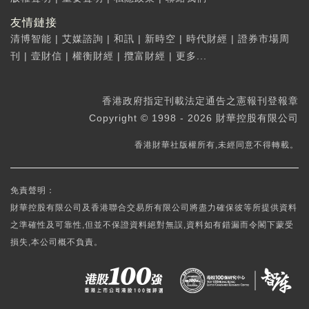
友情鏈接
清博智能
|
艾媒諮詢
|
和訊
|
新時空
|
時代財經
|
證券市場周
刊
|
壹財信
|
權衡財經
|
攬富財經
|
更多...
香港政府指定刊載法定通告之憲報刊登報章
Copyright © 1998 - 2026 財華控股有限公司
香港財華社版權所有,未經同意不得轉載。
免責聲明：
財華控股有限公司及香港聯合交易所有限公司將盡力確保彼等所提供資料
之準確性及可靠性,但並不保證資料絕對無誤,資料如有錯漏而令閣下蒙受
損失,本公司概不負責。