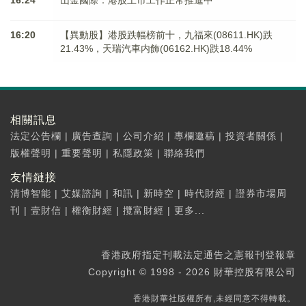
16:24
山金國際：港股上市工作正常推進中
16:20
【異動股】港股跌幅榜前十，九福來(08611.HK)跌
21.43%，天瑞汽車内飾(06162.HK)跌18.44%
相關訊息
法定公告欄
|
廣告查詢
|
公司介紹
|
專欄邀稿
|
投資者關係
|
版權聲明
|
重要聲明
|
私隱政策
|
聯絡我們
友情鏈接
清博智能
|
艾媒諮詢
|
和訊
|
新時空
|
時代財經
|
證券市場周
刊
|
壹財信
|
權衡財經
|
攬富財經
|
更多...
香港政府指定刊載法定通告之憲報刊登報章
Copyright © 1998 - 2026 財華控股有限公司
香港財華社版權所有,未經同意不得轉載。