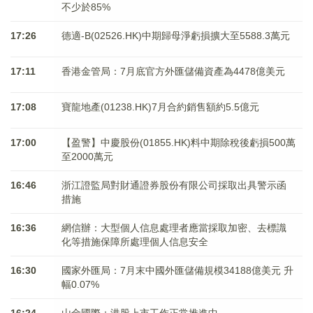
不少於85%
17:26
德適-B(02526.HK)中期歸母淨虧損擴大至5588.3萬元
17:11
香港金管局：7月底官方外匯儲備資產為4478億美元
17:08
寶龍地產(01238.HK)7月合約銷售額約5.5億元
17:00
【盈警】中慶股份(01855.HK)料中期除稅後虧損500萬
至2000萬元
16:46
浙江證監局對財通證券股份有限公司採取出具警示函
措施
16:36
網信辦：大型個人信息處理者應當採取加密、去標識
化等措施保障所處理個人信息安全
16:30
國家外匯局：7月末中國外匯儲備規模34188億美元 升
幅0.07%