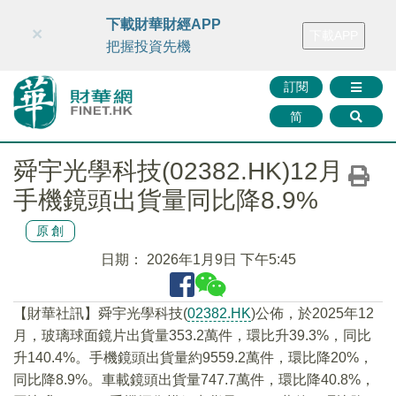
財華智庫網
FINTV
FINMETA
財華證券
媒體矩陣
下載財華財經APP
×
下載APP
智庫沙龍
聯絡我們
把握投資先機
訂閱
简
舜宇光學科技(02382.HK)12月
手機鏡頭出貨量同比降8.9%
原創
日期：
2026年1月9日 下午5:45
【財華社訊】舜宇光學科技(
02382.HK
)公佈，於2025年12
月，玻璃球面鏡片出貨量353.2萬件，環比升39.3%，同比
升140.4%。手機鏡頭出貨量約9559.2萬件，環比降20%，
同比降8.9%。車載鏡頭出貨量747.7萬件，環比降40.8%，