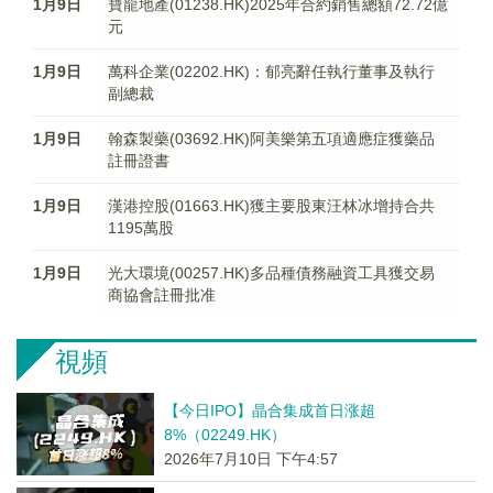
1月9日
寶龍地產(01238.HK)2025年合約銷售總額72.72億
元
1月9日
萬科企業(02202.HK)：郁亮辭任執行董事及執行
副總裁
1月9日
翰森製藥(03692.HK)阿美樂第五項適應症獲藥品
註冊證書
1月9日
漢港控股(01663.HK)獲主要股東汪林冰增持合共
1195萬股
1月9日
光大環境(00257.HK)多品種債務融資工具獲交易
商協會註冊批准
視頻
【今日IPO】晶合集成首日涨超
8%（02249.HK）
2026年7月10日 下午4:57