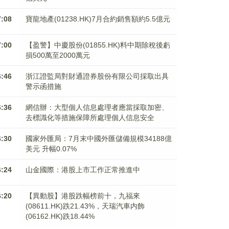
7:08
寶龍地產(01238.HK)7月合約銷售額約5.5億元
7:00
【盈警】中慶股份(01855.HK)料中期除稅後虧
損500萬至2000萬元
6:46
浙江證監局對財通證券股份有限公司採取出具
警示函措施
6:36
網信辦：大型個人信息處理者應當採取加密、
去標識化等措施保障所處理個人信息安全
6:30
國家外匯局：7月末中國外匯儲備規模34188億
美元 升幅0.07%
6:24
山金國際：港股上市工作正常推進中
6:20
【異動股】港股跌幅榜前十，九福來
(08611.HK)跌21.43%，天瑞汽車内飾
(06162.HK)跌18.44%