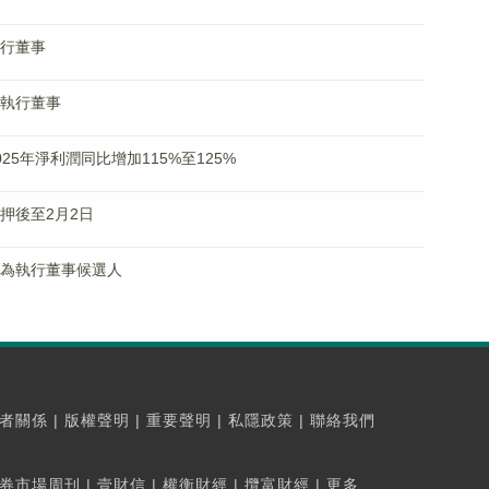
執行董事
任執行董事
2025年淨利潤同比增加115%至125%
訊押後至2月2日
瑞忠為執行董事候選人
者關係
|
版權聲明
|
重要聲明
|
私隱政策
|
聯絡我們
券市場周刊
|
壹財信
|
權衡財經
|
攬富財經
|
更多...