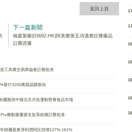
返回上頁
1
1
下一篇新聞
易
翰森製藥(03692.HK)阿美樂第五項適應症獲藥品
註冊證書
1
1
債務融資工具獲交易商協會註冊批准
1
46%發行3200萬股認購股份
1
8% 附屬擬與中糧北京共拓運動營養食品市場
1
iac™ Pro髂動脈覆膜支架系統獲註冊批准
025年歸屬股東淨利潤同比預增127%-161%