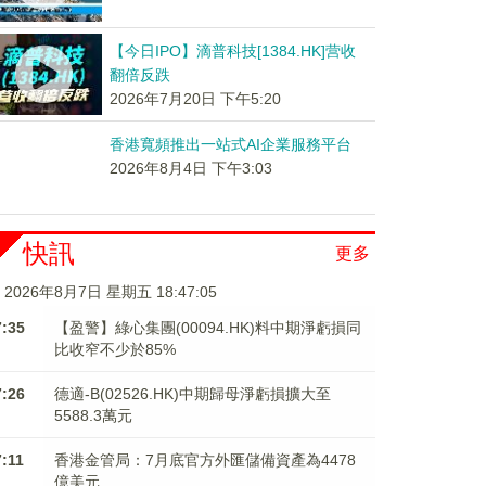
【今日IPO】滴普科技[1384.HK]营收
翻倍反跌
2026年7月20日 下午5:20
香港寬頻推出一站式AI企業服務平台
2026年8月4日 下午3:03
快訊
更多
2026年8月7日 星期五 18:47:06
7:35
【盈警】綠心集團(00094.HK)料中期淨虧損同
比收窄不少於85%
7:26
德適-B(02526.HK)中期歸母淨虧損擴大至
5588.3萬元
7:11
香港金管局：7月底官方外匯儲備資產為4478
億美元