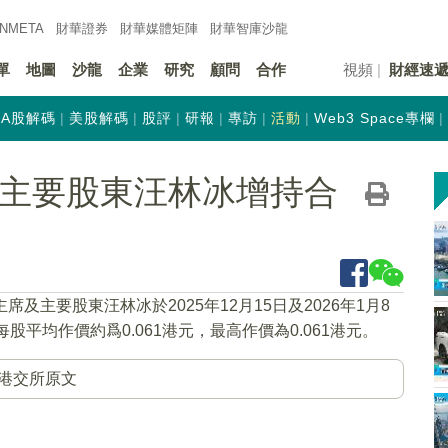
INMETA
財華證券
財華
媒體矩陣
財華
智庫沙龍
單
地圖
沙龍
企業
研究
顧問
合作
視頻
財經速
A股解碼
美股解碼
股評
研報
專訪
活動
Web3 Space專欄
K)獲主要股東汪林冰增持合
席及主要股東汪林冰於2025年12月15日及2026年1月8
股平均作價約爲0.061港元，最高作價為0.061港元。
港交所原文