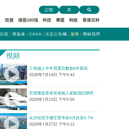
訂閱
简
遞
投資
港股100強
科技
專題
時政
香港百科
社區
商協會
CAGA
法定公告欄
服務
聯絡我們
視頻
工商舖上半年買賣宗數創4年新高
2026年7月14日 下午5:43
百度獲批香港首個無人駕駛測試牌照
2026年7月23日 下午5:55
尖沙咀寫字樓空置率於6月跌至6.7%
2026年7月27日 下午3:12