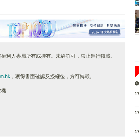
關權利人專屬所有或持有。未經許可，禁止進行轉載、
om.hk
，獲得書面確認及授權後，方可轉載。
先機
1
1
1