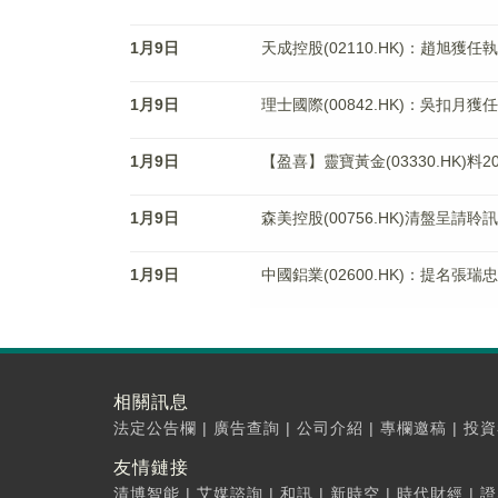
1月9日
天成控股(02110.HK)：趙旭獲任
1月9日
理士國際(00842.HK)：吳扣月獲
1月9日
【盈喜】靈寶黃金(03330.HK)料
1月9日
森美控股(00756.HK)清盤呈請聆
1月9日
中國鋁業(02600.HK)：提名張
相關訊息
法定公告欄
|
廣告查詢
|
公司介紹
|
專欄邀稿
|
投資
友情鏈接
清博智能
|
艾媒諮詢
|
和訊
|
新時空
|
時代財經
|
證