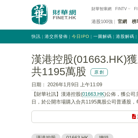
財華智庫網
FINTV
F
港股100強
官網
榜
快訊
港交所發佈
今日IPO
一圖解碼
港股解碼
漢港控股(01663.H
共1195萬股
原創
日期：
2026年1月9日 上午11:09
【財華社訊】漢港控股(
01663.HK
)公佈，獲公司主
日，於公開市場購入合共1195萬股公司普通股，每
漢港控股
01663.HK
增持