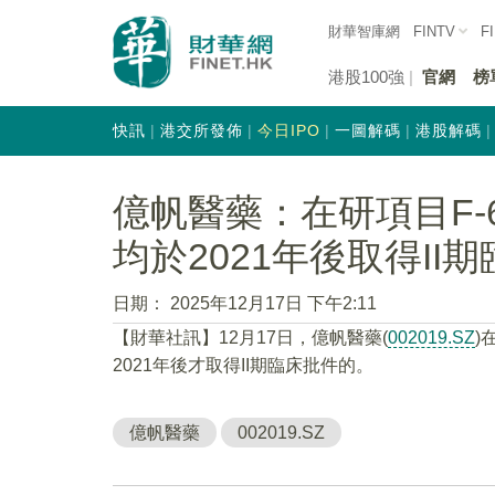
財華智庫網
FINTV
F
港股100強
官網
榜
快訊
港交所發佈
今日IPO
一圖解碼
港股解碼
億帆醫藥：在研項目F-6
均於2021年後取得II
日期：
2025年12月17日 下午2:11
【財華社訊】12月17日，億帆醫藥(
002019.SZ
)
2021年後才取得II期臨床批件的。
億帆醫藥
002019.SZ