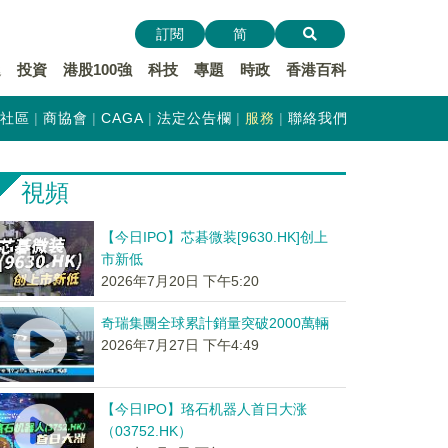
訂閱
简
遞
投資
港股100強
科技
專題
時政
香港百科
社區
商協會
CAGA
法定公告欄
服務
聯絡我們
視頻
【今日IPO】芯碁微装[9630.HK]创上
市新低
2026年7月20日 下午5:20
奇瑞集團全球累計銷量突破2000萬輛
2026年7月27日 下午4:49
【今日IPO】珞石机器人首日大涨
（03752.HK）