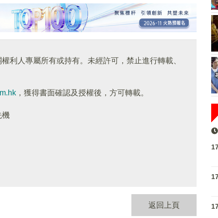
關權利人專屬所有或持有。未經許可，禁止進行轉載、
om.hk
，獲得書面確認及授權後，方可轉載。
先機
1
1
返回上頁
1