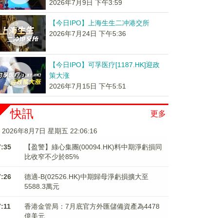
2026年7月9日 下午3:59
【今日IPO】上海生生二冲港交所
2026年7月24日 下午5:36
【今日IPO】可孚医疗[1187.HK]迎政
策大涨
2026年7月15日 下午5:51
快訊
更多
2026年8月7日 星期五 22:06:16
7:35
【盈警】綠心集團(00094.HK)料中期淨虧損同
比收窄不少於85%
7:26
德適-B(02526.HK)中期歸母淨虧損擴大至
5588.3萬元
7:11
香港金管局：7月底官方外匯儲備資產為4478
億美元