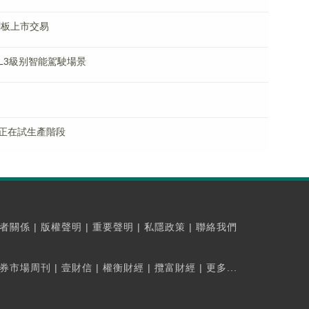
創板上市交易
L3級别智能駕駛場景
正在試生產階段
者關係
|
版權聲明
|
重要聲明
|
私隱政策
|
聯絡我們
券市場周刊
|
壹財信
|
權衡財經
|
攬富財經
|
更多...