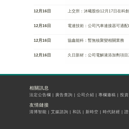
12月16日
上交所：沐曦股份12月17日在科
12月16日
電連技術：公司汽車連接器可適配
12月16日
協鑫能科：暫無核聚變相關業務
12月16日
久日新材：公司電解液添加劑項目
相關訊息
法定公告欄
|
廣告查詢
|
公司介紹
|
專欄邀稿
|
投資
友情鏈接
清博智能
|
艾媒諮詢
|
和訊
|
新時空
|
時代財經
|
證