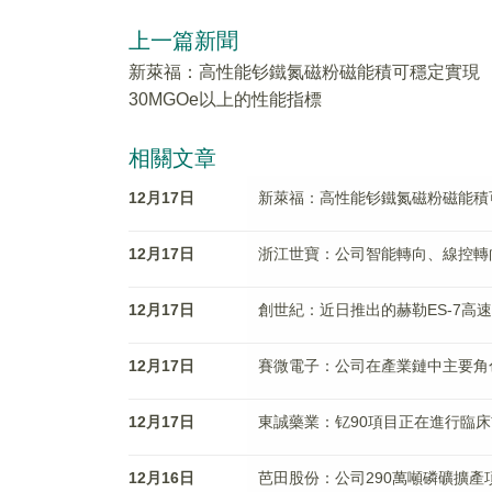
上一篇新聞
新萊福：高性能钐鐵氮磁粉磁能積可穩定實現
30MGOe以上的性能指標
相關文章
12月17日
新萊福：高性能钐鐵氮磁粉磁能積可
12月17日
浙江世寶：公司智能轉向、線控轉
12月17日
創世紀：近日推出的赫勒ES-7高
12月17日
賽微電子：公司在產業鏈中主要角
12月17日
東誠藥業：钇90項目正在進行臨
12月16日
芭田股份：公司290萬噸磷礦擴產