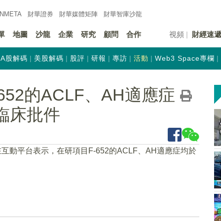
INMETA
財華證券
財華
媒體矩陣
財華
智庫沙龍
單
地圖
沙龍
企業
研究
顧問
合作
視頻
財經速
A股解碼
美股解碼
股評
研報
專訪
活動
Web3 Space專欄
52的ACLF、AH適應症
期臨床批件
在互動平台表示，在研項目F-652的ACLF、AH適應症均於