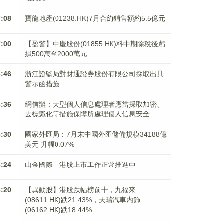
7:08
寶龍地產(01238.HK)7月合約銷售額約5.5億元
7:00
【盈警】中慶股份(01855.HK)料中期除稅後虧
損500萬至2000萬元
6:46
浙江證監局對財通證券股份有限公司採取出具
警示函措施
6:36
網信辦：大型個人信息處理者應當採取加密、
去標識化等措施保障所處理個人信息安全
6:30
國家外匯局：7月末中國外匯儲備規模34188億
美元 升幅0.07%
6:24
山金國際：港股上市工作正常推進中
6:20
【異動股】港股跌幅榜前十，九福來
(08611.HK)跌21.43%，天瑞汽車内飾
(06162.HK)跌18.44%