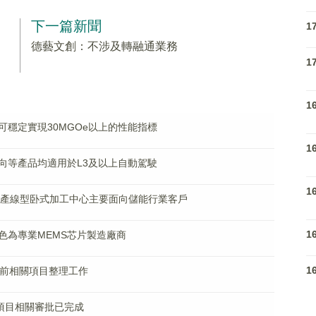
下一篇新聞
1
德藝文創：不涉及轉融通業務
1
1
穩定實現30MGOe以上的性能指標
1
向等產品均適用於L3及以上自動駕駛
1
速產線型卧式加工中心主要面向儲能行業客戶
1
色為專業MEMS芯片製造廠商
1
床前相關項目整理工作
項目相關審批已完成