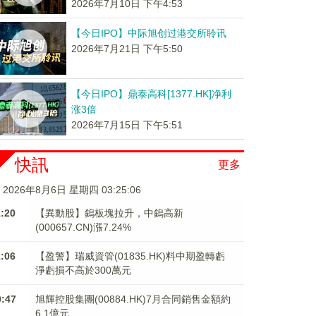
2026年7月10日 下午4:53
【今日IPO】中际旭创过港交所聆讯
2026年7月21日 下午5:50
【今日IPO】鼎泰高科[1377.HK]净利
涨3倍
2026年7月15日 下午5:51
快訊
更多
2026年8月6日 星期四 03:25:06
1:20
【異動股】鎢板塊拉升，中鎢高新
(000657.CN)漲7.24%
1:06
【盈警】瑞威資管(01835.HK)料中期盈轉虧
淨虧損不高於300萬元
0:47
旭輝控股集團(00884.HK)7月合同銷售金額約
6.1億元