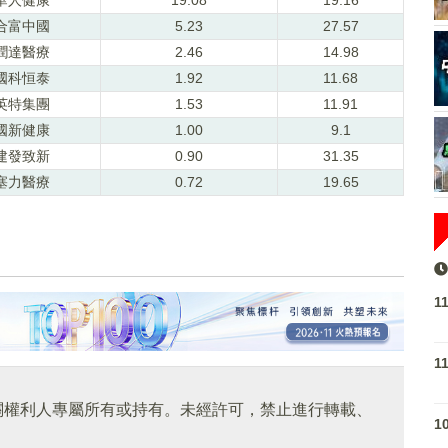
合富中國
5.23
27.57
潤達醫療
2.46
14.98
國科恒泰
1.92
11.68
英特集團
1.53
11.91
國新健康
1.00
9.1
建發致新
0.90
31.35
塞力醫療
0.72
19.65
1
1
關權利人專屬所有或持有。未經許可，禁止進行轉載、
1