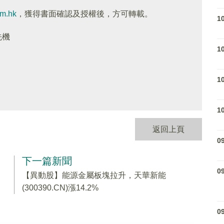
om.hk
，獲得書面確認及授權後，方可轉載。
1
先機
1
1
1
返回上頁
0
下一篇新聞
0
【異動股】能源金屬板塊拉升，天華新能
(300390.CN)漲14.2%
0