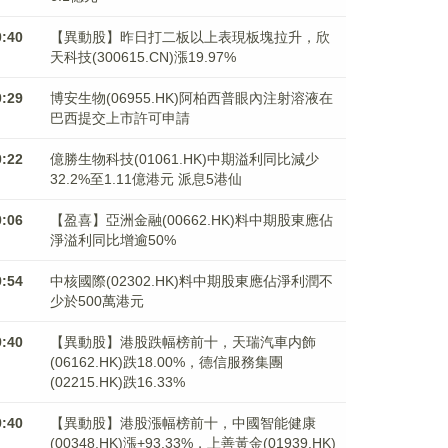
0:40
【異動股】昨日打二板以上表現板塊拉升，欣
天科技(300615.CN)漲19.97%
0:29
博安生物(06955.HK)阿柏西普眼內注射溶液在
巴西提交上市許可申請
0:22
億勝生物科技(01061.HK)中期溢利同比減少
32.2%至1.11億港元 派息5港仙
0:06
【盈喜】亞洲金融(00662.HK)料中期股東應佔
淨溢利同比增逾50%
9:54
中核國際(02302.HK)料中期股東應佔淨利潤不
少於500萬港元
9:40
【異動股】港股跌幅榜前十，天瑞汽車内飾
(06162.HK)跌18.00%，德信服務集團
(02215.HK)跌16.33%
9:40
【異動股】港股漲幅榜前十，中國智能健康
(00348.HK)漲+93.33%，上善黃金(01939.HK)