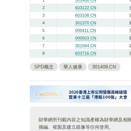
2
603122.CN
3
603108.CN
4
301370.CN
5
000411.CN
6
000503.CN
7
301584.CN
8
603716.CN
SPD概念
華人健康
301408.CN
財華網所刊載內容之知識產權為財華網及相
摘編、複製及建立鏡像等任何使用。