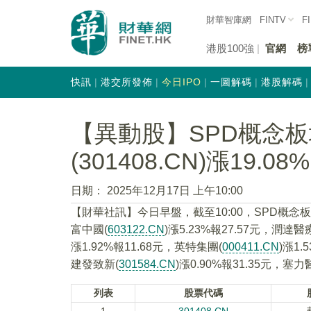
財華智庫網
FINTV
F
港股100強
官網
榜
快訊
港交所發佈
今日IPO
一圖解碼
港股解碼
【異動股】SPD概念
(301408.CN)漲19.08%
日期：
2025年12月17日 上午10:00
【財華社訊】今日早盤，截至10:00，SPD概念
富中國(
603122.CN
)漲5.23%報27.57元，潤達醫
漲1.92%報11.68元，英特集團(
000411.CN
)漲1.
建發致新(
301584.CN
)漲0.90%報31.35元，塞力
列表
股票代碼
1
301408.CN