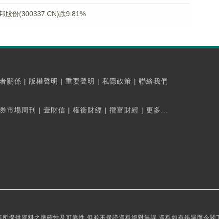
300337.CN)跌9.81%
者關係
|
版權聲明
|
重要聲明
|
私隱政策
|
聯絡我們
券市場周刊
|
壹財信
|
權衡財經
|
攬富財經
|
更多...
所提供資料之準確性及可靠性,但並不保證資料絕對無誤,資料如有錯漏而令閣