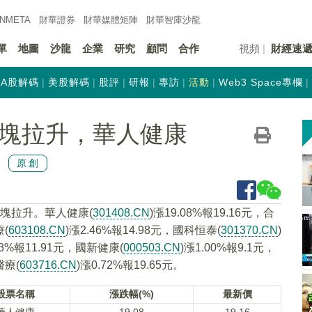
INMETA
財華證券
財華
媒體矩陣
財華
智庫沙龍
單
地圖
沙龍
企業
研究
顧問
合作
視頻
財經速
A股解碼
美股解碼
股評
研報
專訪
活動
Web3 Space專欄
板塊拉升，華人健康
原創
板塊拉升。華人健康(
301408.CN
)漲19.08%報19.16元，合
療(
603108.CN
)漲2.46%報14.98元，國科恒泰(
301370.CN
)
53%報11.91元，國新健康(
000503.CN
)漲1.00%報9.1元，
醫療(
603716.CN
)漲0.72%報19.65元。
股票名稱
漲跌幅(%)
最新價
華人健康
19.08
19.16