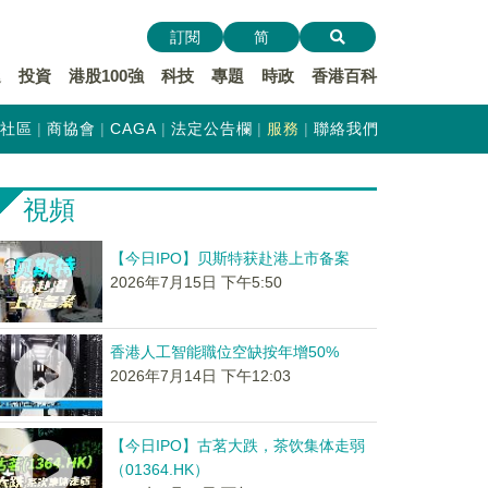
訂閱
简
遞
投資
港股100強
科技
專題
時政
香港百科
社區
商協會
CAGA
法定公告欄
服務
聯絡我們
視頻
【今日IPO】贝斯特获赴港上市备案
2026年7月15日 下午5:50
香港人工智能職位空缺按年增50%
2026年7月14日 下午12:03
【今日IPO】古茗大跌，茶饮集体走弱
（01364.HK）