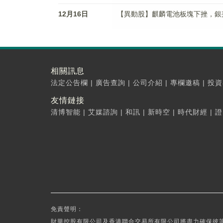
12月16日
【異動股】麒麟電池板塊下挫，銀邦股份(
相關訊息
法定公告欄
|
廣告查詢
|
公司介紹
|
專欄邀稿
|
投資
友情鏈接
清博智能
|
艾媒諮詢
|
和訊
|
新時空
|
時代財經
|
證
免責聲明：
財華控股有限公司及香港聯合交易所有限公司將盡力確保彼等