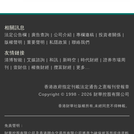
相關訊息
法定公告欄
|
廣告查詢
|
公司介紹
|
專欄邀稿
|
投資者關係
|
版權聲明
|
重要聲明
|
私隱政策
|
聯絡我們
友情鏈接
清博智能
|
艾媒諮詢
|
和訊
|
新時空
|
時代財經
|
證券市場周
刊
|
壹財信
|
權衡財經
|
攬富財經
|
更多...
香港政府指定刊載法定通告之憲報刊登報章
Copyright © 1998 - 2026 財華控股有限公司
香港財華社版權所有,未經同意不得轉載。
免責聲明：
財華控股有限公司及香港聯合交易所有限公司將盡力確保彼等所提供資料