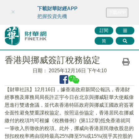
財華智庫網
FINTV
FINMETA
財華證券
媒體矩陣
下載財華財經APP
×
下載APP
智庫沙龍
聯絡我們
把握投資先機
訂閱
简
香港與挪威簽訂稅務協定
日期：
2025年12月16日 下午4:10
【財華社訊】12月16日，據香港政府新聞公報訊，香港​財
經事務及庫務局局長許正宇今日在北京與挪威駐華大使戴偉
恩進行雙邊會議，並代表香港特區政府與挪威王國政府簽署
全面性避免雙重課稅協定。按照這份協定，香港居民在挪威
繳付的稅項均可根據《稅務條例》(第112章)抵免香港就同
一筆收入所徵收的稅項。此外，挪威向香港居民徵收股息的
預扣稅稅率將由現時最高25%降至5%或15%(視乎其控股的