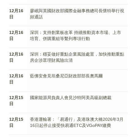
12月16
廖岷與英國財政部國際金融事務總司長懷特舉行視
日
頻通話
12月16
深圳：支持創業板改革 持續推動資本市場、上市
日
培育、併購重組等繫列專項行動
12月16
深圳：穩妥做好重點企業風險處置，加快推動重點
日
房企涉眾理財風險出清
12月16
藍佛安會見坦桑尼亞財政部部長奧馬爾
日
12月15
國家能源局負責人會見沙特阿美高級副總裁
日
12月15
香港運輸署：「易通行」及港珠澳大橋2026年3月
日
16日起停止接受快易通ETC及VGoPAY繳費