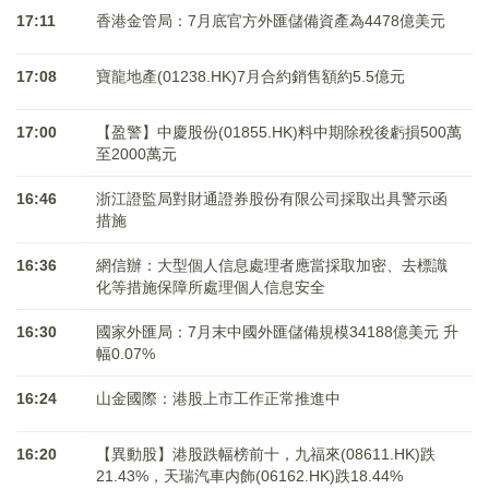
17:11
香港金管局：7月底官方外匯儲備資產為4478億美元
17:08
寶龍地產(01238.HK)7月合約銷售額約5.5億元
17:00
【盈警】中慶股份(01855.HK)料中期除稅後虧損500萬
至2000萬元
16:46
浙江證監局對財通證券股份有限公司採取出具警示函
措施
16:36
網信辦：大型個人信息處理者應當採取加密、去標識
化等措施保障所處理個人信息安全
16:30
國家外匯局：7月末中國外匯儲備規模34188億美元 升
幅0.07%
16:24
山金國際：港股上市工作正常推進中
16:20
【異動股】港股跌幅榜前十，九福來(08611.HK)跌
21.43%，天瑞汽車内飾(06162.HK)跌18.44%