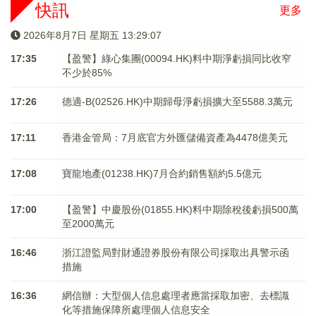
快訊
更多
2026年8月7日 星期五 13:29:07
17:35
【盈警】綠心集團(00094.HK)料中期淨虧損同比收窄
不少於85%
17:26
德適-B(02526.HK)中期歸母淨虧損擴大至5588.3萬元
17:11
香港金管局：7月底官方外匯儲備資產為4478億美元
17:08
寶龍地產(01238.HK)7月合約銷售額約5.5億元
17:00
【盈警】中慶股份(01855.HK)料中期除稅後虧損500萬
至2000萬元
16:46
浙江證監局對財通證券股份有限公司採取出具警示函
措施
16:36
網信辦：大型個人信息處理者應當採取加密、去標識
化等措施保障所處理個人信息安全