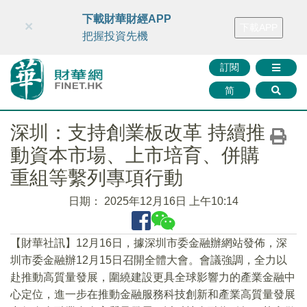
財華智庫網
FINTV
FINMETA
財華證券
媒體矩陣
下載財華財經APP
×
下載APP
智庫沙龍
聯絡我們
把握投資先機
訂閱
简
深圳：支持創業板改革 持續推
動資本市場、上市培育、併購
重組等繫列專項行動
日期：
2025年12月16日 上午10:14
【財華社訊】12月16日，據深圳市委金融辦網站發佈，深
圳市委金融辦12月15日召開全體大會。會議強調，全力以
赴推動高質量發展，圍繞建設更具全球影響力的產業金融中
心定位，進一步在推動金融服務科技創新和產業高質量發展