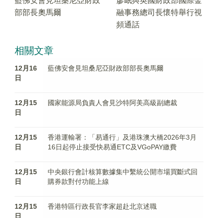
藍佛安會見坦桑尼亞財政
廖岷與英國財政部國際金
部部長奧馬爾
融事務總司長懷特舉行視
頻通話
相關文章
12月16
藍佛安會見坦桑尼亞財政部部長奧馬爾
日
12月15
國家能源局負責人會見沙特阿美高級副總裁
日
12月15
香港運輸署：「易通行」及港珠澳大橋2026年3月
日
16日起停止接受快易通ETC及VGoPAY繳費
12月15
中央銀行會計核算數據集中繫統公開市場買斷式回
日
購券款對付功能上線
12月15
香港特區行政長官李家超赴北京述職
日