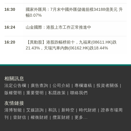
16:30
國家外匯局：7月末中國外匯儲備規模34188億美元 升
幅0.07%
16:24
山金國際：港股上市工作正常推進中
16:20
【異動股】港股跌幅榜前十，九福來(08611.HK)跌
21.43%，天瑞汽車内飾(06162.HK)跌18.44%
相關訊息
法定公告欄
|
廣告查詢
|
公司介紹
|
專欄邀稿
|
投資者關係
|
版權聲明
|
重要聲明
|
私隱政策
|
聯絡我們
友情鏈接
清博智能
|
艾媒諮詢
|
和訊
|
新時空
|
時代財經
|
證券市場周
刊
|
壹財信
|
權衡財經
|
攬富財經
|
更多...