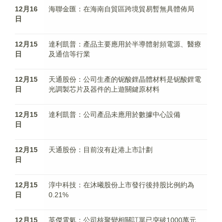
12月16
海聯金匯：在海南自貿區跨境貿易暫無具體佈局
日
12月15
達利凱普：產品主要應用於半導體射頻電源、醫療
日
及通信等行業
12月15
天通股份：公司生產的铌酸鋰晶體材料是铌酸鋰電
日
光調製芯片及器件的上遊關鍵原材料
12月15
達利凱普：公司產品未應用於數據中心設備
日
12月15
天通股份：目前沒有赴港上市計劃
日
12月15
淳中科技：在沐曦股份上市發行後持股比例約為
日
0.21%
12月15
英傑電氣：公司核聚變相關訂單已突破1000萬元