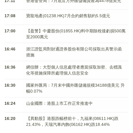
17:11
香港金管局：7月底官方外匯儲備資產為4478億美元
17:08
寶龍地產(01238.HK)7月合約銷售額約5.5億元
17:00
【盈警】中慶股份(01855.HK)料中期除稅後虧損500萬
至2000萬元
16:46
浙江證監局對財通證券股份有限公司採取出具警示函
措施
16:36
網信辦：大型個人信息處理者應當採取加密、去標識
化等措施保障所處理個人信息安全
16:30
國家外匯局：7月末中國外匯儲備規模34188億美元 升
幅0.07%
16:24
山金國際：港股上市工作正常推進中
16:20
【異動股】港股跌幅榜前十，九福來(08611.HK)跌
21.43%，天瑞汽車内飾(06162.HK)跌18.44%