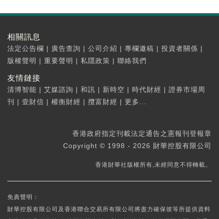
相關訊息
法定公告欄
|
廣告查詢
|
公司介紹
|
專欄邀稿
|
投資者關係
|
版權聲明
|
重要聲明
|
私隱政策
|
聯絡我們
友情鏈接
清博智能
|
艾媒諮詢
|
和訊
|
新時空
|
時代財經
|
證券市場周
刊
|
壹財信
|
權衡財經
|
攬富財經
|
更多...
香港政府指定刊載法定通告之憲報刊登報章
Copyright © 1998 - 2026 財華控股有限公司
香港財華社版權所有,未經同意不得轉載。
免責聲明：
財華控股有限公司及香港聯合交易所有限公司將盡力確保彼等所提供資料