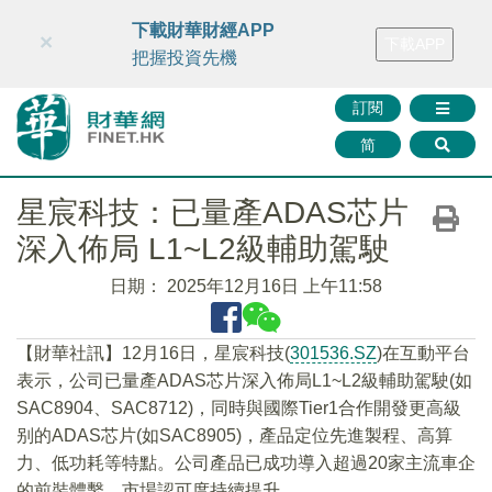
財華智庫網
FINTV
FINMETA
財華證券
媒體矩陣
下載財華財經APP
×
下載APP
智庫沙龍
聯絡我們
把握投資先機
訂閱
简
星宸科技：已量產ADAS芯片
深入佈局 L1~L2級輔助駕駛
日期：
2025年12月16日 上午11:58
【財華社訊】12月16日，星宸科技(
301536.SZ
)在互動平台
表示，公司已量產ADAS芯片深入佈局L1~L2級輔助駕駛(如
SAC8904、SAC8712)，同時與國際Tier1合作開發更高級
别的ADAS芯片(如SAC8905)，產品定位先進製程、高算
力、低功耗等特點。公司產品已成功導入超過20家主流車企
的前裝體繫，市場認可度持續提升。