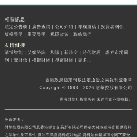
相關訊息
法定公告欄
|
廣告查詢
|
公司介紹
|
專欄邀稿
|
投資者關係
|
版權聲明
|
重要聲明
|
私隱政策
|
聯絡我們
友情鏈接
清博智能
|
艾媒諮詢
|
和訊
|
新時空
|
時代財經
|
證券市場周
刊
|
壹財信
|
權衡財經
|
攬富財經
|
更多...
香港政府指定刊載法定通告之憲報刊登報章
Copyright © 1998 - 2026 財華控股有限公司
香港財華社版權所有,未經同意不得轉載。
免責聲明：
財華控股有限公司及香港聯合交易所有限公司將盡力確保彼等所提供資料
之準確性及可靠性,但並不保證資料絕對無誤,資料如有錯漏而令閣下蒙受