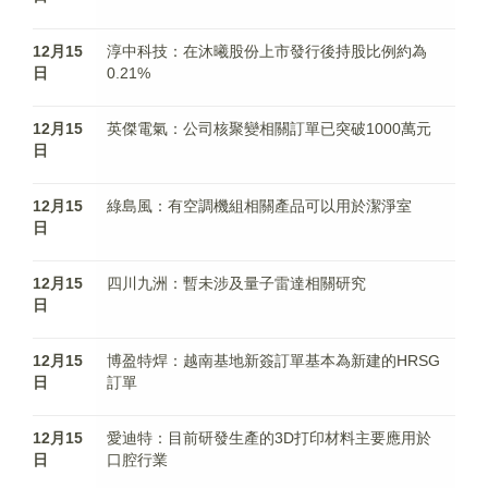
12月15
淳中科技：在沐曦股份上市發行後持股比例約為
日
0.21%
12月15
英傑電氣：公司核聚變相關訂單已突破1000萬元
日
12月15
綠島風：有空調機組相關產品可以用於潔淨室
日
12月15
四川九洲：暫未涉及量子雷達相關研究
日
12月15
博盈特焊：越南基地新簽訂單基本為新建的HRSG
日
訂單
12月15
愛迪特：目前研發生產的3D打印材料主要應用於
日
口腔行業