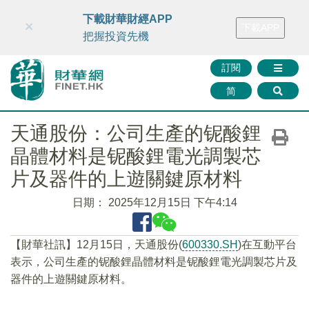
財華智庫網
FINTV
FINMETA
財華證券
媒體矩陣
下載財華財經APP
×
下載APP
智庫沙龍
聯絡我們
把握投資先機
訂閱
简
天通股份：公司生產的铌酸鋰
晶體材料是铌酸鋰電光調製芯
片及器件的上遊關鍵原材料
日期：
2025年12月15日 下午4:14
【財華社訊】12月15日，天通股份(
600330.SH
)在互動平台
表示，公司生產的铌酸鋰晶體材料是铌酸鋰電光調製芯片及
器件的上遊關鍵原材料。