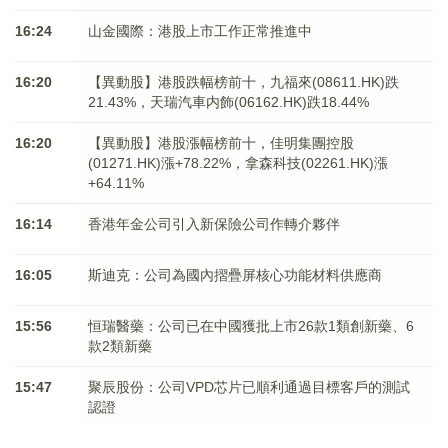
16:24
山金國際：港股上市工作正常推進中
16:20
【異動股】港股跌幅榜前十，九福來(08611.HK)跌
21.43%，天瑞汽車内飾(06162.HK)跌18.44%
16:20
【異動股】港股漲幅榜前十，佳明集團控股
(01271.HK)漲+78.22%，拿森科技(02261.HK)漲
+64.11%
16:14
香港年金公司引入新保險公司作轉介夥伴
16:05
斯迪克：公司為國內摺疊屏核心功能材料供應商
15:56
恒瑞醫藥：公司已在中國獲批上市26款1類創新藥、6
款2類新藥
15:47
聚辰股份：公司VPD芯片已順利通過目標客戶的測試
認證