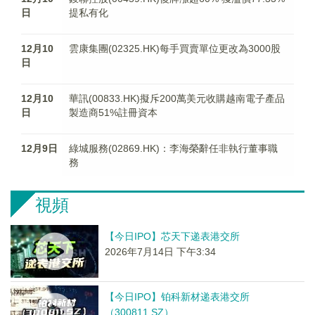
日
提私有化
12月10
雲康集團(02325.HK)每手買賣單位更改為3000股
日
12月10
華訊(00833.HK)擬斥200萬美元收購越南電子產品
日
製造商51%註冊資本
12月9日
綠城服務(02869.HK)：李海榮辭任非執行董事職
務
視頻
【今日IPO】芯天下递表港交所
2026年7月14日 下午3:34
【今日IPO】铂科新材递表港交所
（300811.SZ）