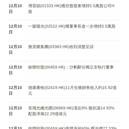
12月10
博雷頓(01333.HK)獲控股股東增持5.5萬股公司H
日
股
12月10
一脈陽光(02522.HK)獲董事長進一步增持5.5萬股
日
12月10
雅居樂集團(03383.HK)收到清盤呈請
日
12月10
鋑聯控股(00459.HK)：沙豹辭任獨立非執行董事
日
12月10
德康農牧(02419.HK)11月生豬銷售收入約15.92億
日
元
12月10
長飛光纖光纜(06869.HK)漲近8% 擬折讓14.93%
日
配股淨籌22.29億港元
12月10
鋑聯控股(00459.HK)復牌漲超60% 獲溢價77.33%