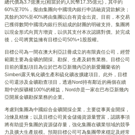
總代價為3.7億澳元(相當於約人民幣17.35億元)，其中約
60%至70%，擬由集團向中國境內銀行申請融資貸款解決；
其餘約30%至40%將由集團以自有資金出資。目前，本交易
已獲得數間中國境內銀行所組成的財團的明確支持。集團將
以現金形式向買方增資，以供其支付本次認購對價。於完成
後，公司將實益擁有目標公司50%+1股股權。
目標公司為一間在澳大利亞註冊成立的有限責任公司，經營
範圍主要為金礦的開採、勘探、生產及銷售業務。目標公司
目前的重點項目為位於巴布亞新幾內亞的新愛爾蘭省的
Simberi露天氧化礦生產和硫化礦改擴建項目。此外，目標
公司還涉及金礦勘查項目，透過Nord持有鄰近的兩個在續
期中的探礦權100%的權益，Nord亦是一家在巴布亞新幾內
亞開展金礦勘探業務的企業。
考慮到集團為中國綜合金礦開採企業，主要從事黃金開採，
冶煉及精煉；以及目標公司黃金儲備資源量豐富，認購事項
將有助提升集團的資源儲存量，強化集團在礦業領域的競爭
力及擴大生產規模。預期目標公司可為集團帶來穩定及經常