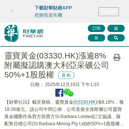
財華智庫網
FINTV
FINMETA
財華證券
媒體矩陣
下載財華財經APP
×
下載APP
智庫沙龍
聯絡我們
把握投資先機
訂閱
简
靈寶黃金(03330.HK)漲逾8%
附屬擬認購澳大利亞采礦公司
50%+1股股權
原創
日期：
2025年12月10日 下午1:33
【財華社訊】截至發稿，靈寶黃金(
03330.HK
)漲8.18%，報
18.26港元。該公司午間公佈，公司直接全資附屬公司靈寶
黃金國際作為買方與賣方St Barbara Limited訂立協議，擬
配售目標公司(St Barbara Mining Pty Ltd)的50%+1股股權，