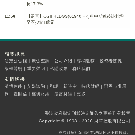
長17.3%
11:56
【盈喜】CGII HLDGS(01940.HK)料中期稅後純利增
至不少於1億元
相關訊息
法定公告欄
|
廣告查詢
|
公司介紹
|
專欄邀稿
|
投資者關係
|
版權聲明
|
重要聲明
|
私隱政策
|
聯絡我們
友情鏈接
清博智能
|
艾媒諮詢
|
和訊
|
新時空
|
時代財經
|
證券市場周
刊
|
壹財信
|
權衡財經
|
攬富財經
|
更多...
香港政府指定刊載法定通告之憲報刊登報章
Copyright © 1998 - 2026 財華控股有限公司
香港財華社版權所有,未經同意不得轉載。