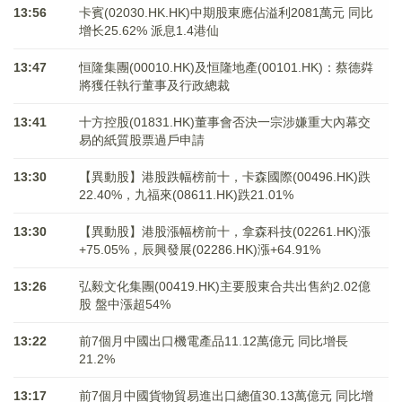
13:56
卡賓(02030.HK.HK)中期股東應佔溢利2081萬元 同比
增长25.62% 派息1.4港仙
13:47
恒隆集團(00010.HK)及恒隆地產(00101.HK)：蔡德粦
將獲任執行董事及行政總裁
13:41
十方控股(01831.HK)董事會否決一宗涉嫌重大內幕交
易的紙質股票過戶申請
13:30
【異動股】港股跌幅榜前十，卡森國際(00496.HK)跌
22.40%，九福來(08611.HK)跌21.01%
13:30
【異動股】港股漲幅榜前十，拿森科技(02261.HK)漲
+75.05%，辰興發展(02286.HK)漲+64.91%
13:26
弘毅文化集團(00419.HK)主要股東合共出售約2.02億
股 盤中漲超54%
13:22
前7個月中國出口機電產品11.12萬億元 同比增長
21.2%
13:17
前7個月中國貨物貿易進出口總值30.13萬億元 同比增