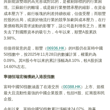
與新能源雙雄的高光形成對比的，是被剔除標的的行業困
境。江蘇銀行的離場，或是銀行業整體承壓的縮影，在資金
成本壓力下，銀行板塊的利差持續收縮，估值受壓；而順豐
控股的出局，或源於物流行業的競爭加劇與成本壓力，在行
業價格戰與需求波動的影響下，該公司盈利增長乏力，逐漸
失去了對國際資本的吸引力，今年以來，順豐A股累跌
3.98%。
但值得留意的是，順豐（
06936.HK
）的H股仍在富時中國
50指數中，按2025年11月28日的數據計算，權重約為
0.09%。其H股今年以來的累計漲幅為8.10%，較A股折讓
14.60%左右。
寧德恒瑞宏橋獲納入港股指數
富時中國50指數涵蓋了在港交所（
00388.HK
）上市、規模
最大且流動性最強的中國企業股票，包括H股、紅籌股和民
企股。
今年以來，富時中國50指數累計漲幅達24.07%，跑赢