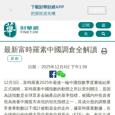
財華智庫網
FINTV
FINMETA
財華證券
媒體矩陣
下載財華財經APP
×
下載APP
智庫沙龍
聯絡我們
把握投資先機
訂閱
简
最新富時羅素中國調倉全解讀
原創
日期：
2025年12月4日 下午1:39
12月3日，富時羅素2025年最後一輪中國指數季度審核結果
正式揭曉，富時羅素中國指數的動態之所以受到關注，是因
為該指數是全球眾多金融產品的基準指標，被國内外投資者
視為衡量中國股市表現的領先指標之一，其成分股的調整通
常會牽動數以千億計被動資金的走向，據富時羅素數據，在
全球發行的中國主題交易所交易基金（ETF）中，有近六成