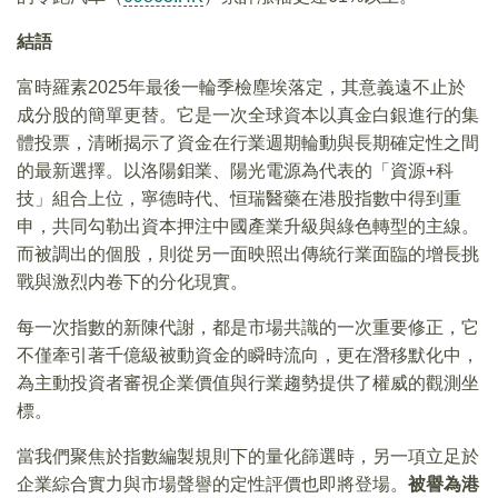
結語
富時羅素2025年最後一輪季檢塵埃落定，其意義遠不止於
成分股的簡單更替。它是一次全球資本以真金白銀進行的集
體投票，清晰揭示了資金在行業週期輪動與長期確定性之間
的最新選擇。以洛陽鉬業、陽光電源為代表的「資源+科
技」組合上位，寧德時代、恒瑞醫藥在港股指數中得到重
申，共同勾勒出資本押注中國產業升級與綠色轉型的主線。
而被調出的個股，則從另一面映照出傳統行業面臨的增長挑
戰與激烈内卷下的分化現實。
每一次指數的新陳代謝，都是市場共識的一次重要修正，它
不僅牽引著千億級被動資金的瞬時流向，更在潛移默化中，
為主動投資者審視企業價值與行業趨勢提供了權威的觀測坐
標。
當我們聚焦於指數編製規則下的量化篩選時，另一項立足於
企業綜合實力與市場聲譽的定性評價也即將登場。
被譽為港