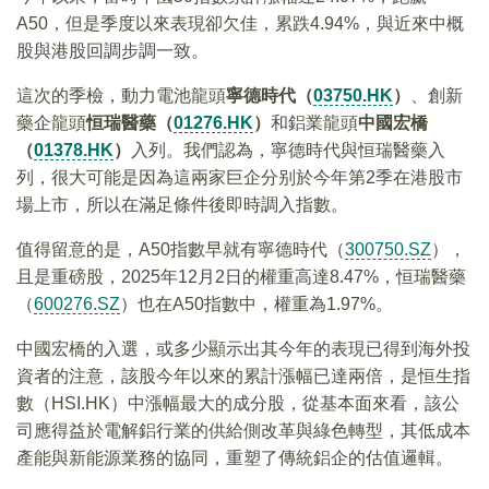
A50，但是季度以來表現卻欠佳，累跌4.94%，與近來中概
股與港股回調步調一致。
這次的季檢，動力電池龍頭
寧德時代（
03750.HK
）
、創新
藥企龍頭
恒瑞醫藥（
01276.HK
）
和鋁業龍頭
中國宏橋
（
01378.HK
）
入列。我們認為，寧德時代與恒瑞醫藥入
列，很大可能是因為這兩家巨企分别於今年第2季在港股市
場上市，所以在滿足條件後即時調入指數。
值得留意的是，A50指數早就有寧德時代（
300750.SZ
），
且是重磅股，2025年12月2日的權重高達8.47%，恒瑞醫藥
（
600276.SZ
）也在A50指數中，權重為1.97%。
中國宏橋的入選，或多少顯示出其今年的表現已得到海外投
資者的注意，該股今年以來的累計漲幅已達兩倍，是恒生指
數（HSI.HK）中漲幅最大的成分股，從基本面來看，該公
司應得益於電解鋁行業的供給側改革與綠色轉型，其低成本
產能與新能源業務的協同，重塑了傳統鋁企的估值邏輯。