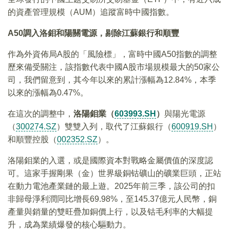
的資產管理規模（AUM）追蹤富時中國指數。
A50調入洛鉬和陽關電源，剔除江蘇銀行和順豐
作為外資佈局A股的「風險標」，富時中國A50指數的調整
歷來備受關注，該指數代表中國A股市場規模最大的50家公
司，我們留意到，其今年以來的累計漲幅為12.84%，本季
以來的漲幅為0.47%。
在這次的調整中，
洛陽鉬業（
603993.SH
）
與陽光電源
（
300274.SZ
）雙雙入列，取代了江蘇銀行（
600919.SH
）
和順豐控股（
002352.SZ
）。
洛陽鉬業的入選，或是國際資本對戰略金屬價值的深度認
可。這家手握剛果（金）世界級銅钴礦山的礦業巨頭，正站
在動力電池產業鏈的最上遊。2025年前三季，該公司的扣
非歸母淨利潤同比增長69.98%，至145.37億元人民幣，銅
產量與銷量的雙旺疊加銅價上行，以及钴毛利率的大幅提
升，成為業績爆發的核心驅動力。