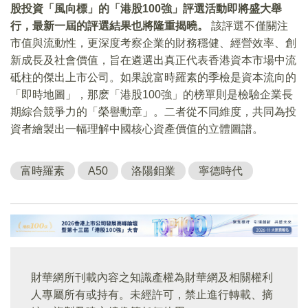
股投資「風向標」的「港股100強」評選活動即將盛大舉
行，最新一屆的評選結果也將隆重揭曉。
該評選不僅關注
市值與流動性，更深度考察企業的財務穩健、經營效率、創
新成長及社會價值，旨在遴選出真正代表香港資本市場中流
砥柱的傑出上市公司。如果說富時羅素的季檢是資本流向的
「即時地圖」，那麽「港股100強」的榜單則是檢驗企業長
期綜合競爭力的「榮譽勳章」。二者從不同維度，共同為投
資者繪製出一幅理解中國核心資產價值的立體圖譜。
富時羅素
A50
洛陽鉬業
寧德時代
財華網所刊載內容之知識產權為財華網及相關權利
人專屬所有或持有。未經許可，禁止進行轉載、摘