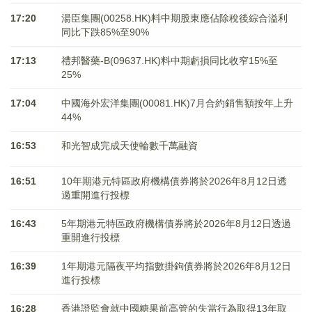
17:20
湯臣集團(00258.HK)料中期股東應佔除稅後綜合溢利
同比下跌85%至90%
17:13
禮邦醫藥-B(09637.HK)料中期虧損同比收窄15%至
25%
17:04
中國海外宏洋集團(00081.HK)7月合約銷售額按年上升
44%
16:53
和光智成完成天使輪數千萬融資
16:51
10年期港元特區政府機構債券將於2026年8月12日透
過重開進行投標
16:43
5年期港元特區政府機構債券將於2026年8月12日透過
重開進行投標
16:39
1年期港元隔夜平均指數掛鉤債券將於2026年8月12日
進行投標
16:28
香港證監會就中國糖果前高管的失當行為取得13年取