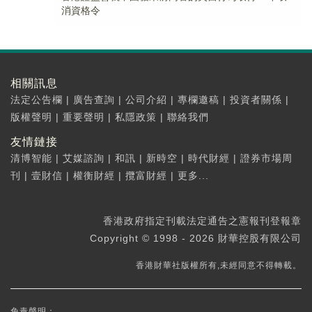
消資格令
相關訊息
法定公告欄
|
廣告查詢
|
公司介紹
|
專欄邀稿
|
投資者關係
|
版權聲明
|
重要聲明
|
私隱政策
|
聯絡我們
友情鏈接
清博智能
|
艾媒諮詢
|
和訊
|
新時空
|
時代財經
|
證券市場周
刊
|
壹財信
|
權衡財經
|
攬富財經
|
更多...
香港政府指定刊載法定通告之憲報刊登報章
Copyright © 1998 - 2026 財華控股有限公司
香港財華社版權所有,未經同意不得轉載。
免責聲明：