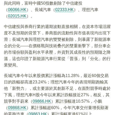
與此同時，富時中國50指數剔除了中信建投
（
06066.HK
）、長城汽車（
02333.HK
）、理想汽車
（
02015.HK
）。
中信建投與券商行業的週期波動直接相關，在資本市場活躍
度不及預期的背景下，券商股的流動性與市值表現均出現下
滑；長城汽車與理想汽車的雙雙被剔除，則暴露了新能源車
企的分化——在價格戰與技術叠代的雙重衝擊下，部分車企
的市場份額與盈利水平承壓，外資對其成長性的預期隨之降
溫，這也印證了新能源汽車行業從「普漲」到「分化」的行
業變局。
長城汽車今年以來股價累計漲幅為11.28%，最近60個交易
日的跌幅卻高達23.24%；理想汽車今年的表現明顯跑輸其
他「新勢力」，或主要源於其創新不足，在面對競爭時處於
下風，理想汽車H股今年以來累計跌幅接近27%，相反，其
競爭對手蔚來（
09866.HK
）累計漲幅達10.57%，小鵬
（
09868.HK
）累計漲幅超60%，今年汽車交付量增長顯著
的零跑汽車（
09863.HK
）累計漲幅更達61%以上。