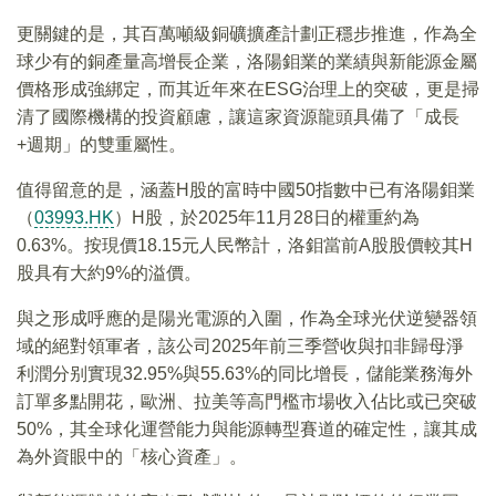
更關鍵的是，其百萬噸級銅礦擴產計劃正穩步推進，作為全
球少有的銅產量高增長企業，洛陽鉬業的業績與新能源金屬
價格形成強綁定，而其近年來在ESG治理上的突破，更是掃
清了國際機構的投資顧慮，讓這家資源龍頭具備了「成長
+週期」的雙重屬性。
值得留意的是，涵蓋H股的富時中國50指數中已有洛陽鉬業
（
03993.HK
）H股，於2025年11月28日的權重約為
0.63%。按現價18.15元人民幣計，洛鉬當前A股股價較其H
股具有大約9%的溢價。
與之形成呼應的是陽光電源的入圍，作為全球光伏逆變器領
域的絕對領軍者，該公司2025年前三季營收與扣非歸母淨
利潤分别實現32.95%與55.63%的同比增長，儲能業務海外
訂單多點開花，歐洲、拉美等高門檻市場收入佔比或已突破
50%，其全球化運營能力與能源轉型賽道的確定性，讓其成
為外資眼中的「核心資產」。