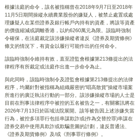
根據法庭的命令，該名被指稱曾在2018年9月7日至2018年
11月5日期間操縱永續農業股份的嫌疑人，被禁止處置或處
理嫌疑人在某些證券及銀行帳戶內持有的資產，將該等資產
的價值縮減或調離香港，以約6260萬元為限。該臨時強制
令確保，在法庭裁定該涉嫌操縱者違反《證券及期貨條例》
條文的情況下，有資金以履行可能作出的任何命令。
該臨時強制令維持有效，直至證監會根據第213條提出的法
律程序有所裁定或法庭作出進一步命令為止。
與此同時，該臨時強制令及證監會根據第213條提出的法律
程序，均屬針對被指稱為組織嚴密的“唱高散貨”操縱市場案
所進行的廣泛執法行動的一部分。該涉嫌操縱市場的人士是
目前在刑事法律程序中被控的五名被告之一，有關審訊將在
2026年7月13日於區域法院展開。該等被告因上述涉嫌失當
行為，被控多項罪行包括串謀欺詐或(作為交替控罪)串謀在
證券交易中使用具欺詐或欺騙意圖的計劃，違反普通法、
《證券及期貨條例》及/或《刑事罪行條例》。