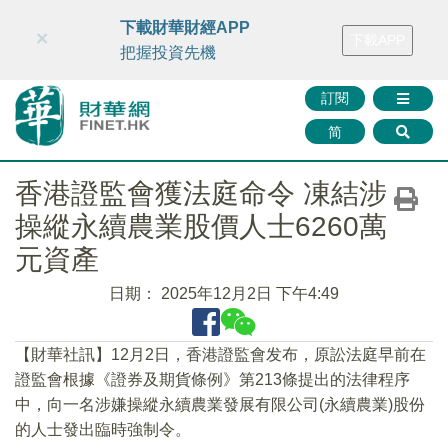
財華智庫網
FINTV
FINMETA
財華證券
媒體矩陣
下載財華財經APP
×
下載APP
智庫沙龍
聯絡我們
把握投資先機
訂閱
简
香港證監會獲法庭命令 凍結涉
操縱永續農業股價人士6260萬
元資產
日期：
2025年12月2日 下午4:49
【財華社訊】12月2日，香港證監會发布，原訟法庭早前在
證監會根據《證券及期貨條例》第213條提出的法律程序
中，向一名涉嫌操縱永續農業發展有限公司(永續農業)股份
的人士發出臨時強制令。