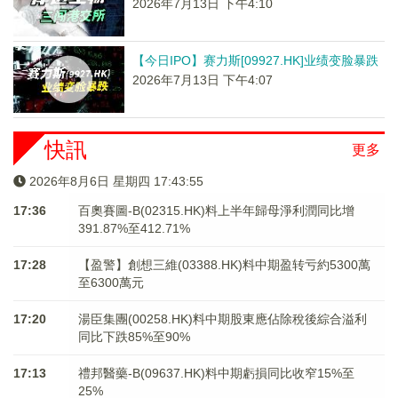
2026年7月13日 下午4:10
【今日IPO】赛力斯[09927.HK]业绩变脸暴跌
2026年7月13日 下午4:07
快訊
更多
2026年8月6日 星期四 17:43:55
17:36
百奧賽圖-B(02315.HK)料上半年歸母淨利潤同比增
391.87%至412.71%
17:28
【盈警】創想三維(03388.HK)料中期盈转亏約5300萬
至6300萬元
17:20
湯臣集團(00258.HK)料中期股東應佔除稅後綜合溢利
同比下跌85%至90%
17:13
禮邦醫藥-B(09637.HK)料中期虧損同比收窄15%至
25%