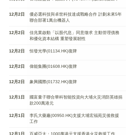
12月2日
優必選科技與卓世科技達成戰略合作 計劃未來5年
聯合部署1萬台機器人
12月2日
佳兆業啟動「以股代息」同意徵求 主動管理債務
和優化資本結構 重塑發展韌性
12月2日
恒發光學(01134.HK)復牌
12月2日
偉能集團(01608.HK)復牌
12月2日
象興國際(01732.HK)復牌
12月1日
國富量子聯合華科智能投資向大埔火災消防英雄捐
款200萬港元
12月1日
李氏大藥廠(00950.HK)支援大埔宏福苑災後救援
工作
12月1日
百威亞太：1000萬港元支援香港火災救援工作