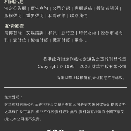
相關訊息
法定公告欄
|
廣告查詢
|
公司介紹
|
專欄邀稿
|
投資者關係
|
版權聲明
|
重要聲明
|
私隱政策
|
聯絡我們
友情鏈接
清博智能
|
艾媒諮詢
|
和訊
|
新時空
|
時代財經
|
證券市場周
刊
|
壹財信
|
權衡財經
|
攬富財經
|
更多...
香港政府指定刊載法定通告之憲報刊登報章
Copyright © 1998 - 2026 財華控股有限公司
香港財華社版權所有,未經同意不得轉載。
免責聲明：
財華控股有限公司及香港聯合交易所有限公司將盡力確保彼等所提供資料
之準確性及可靠性,但並不保證資料絕對無誤,資料如有錯漏而令閣下蒙受
損失,本公司概不負責。