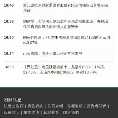
16:46
浙江證監局對財通證券股份有限公司採取出具警示函
措施
16:36
網信辦：大型個人信息處理者應當採取加密、去標識
化等措施保障所處理個人信息安全
16:30
國家外匯局：7月末中國外匯儲備規模34188億美元 升
幅0.07%
16:24
山金國際：港股上市工作正常推進中
16:20
【異動股】港股跌幅榜前十，九福來(08611.HK)跌
21.43%，天瑞汽車内飾(06162.HK)跌18.44%
相關訊息
法定公告欄
|
廣告查詢
|
公司介紹
|
專欄邀稿
|
投資者關係
|
版權聲明
|
重要聲明
|
私隱政策
|
聯絡我們