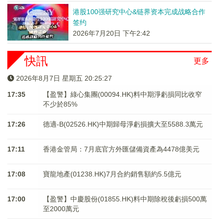
港股100强研究中心&链界资本完成战略合作
签约
2026年7月20日 下午2:42
快訊
更多
2026年8月7日 星期五 20:25:27
17:35
【盈警】綠心集團(00094.HK)料中期淨虧損同比收窄
不少於85%
17:26
德適-B(02526.HK)中期歸母淨虧損擴大至5588.3萬元
17:11
香港金管局：7月底官方外匯儲備資產為4478億美元
17:08
寶龍地產(01238.HK)7月合約銷售額約5.5億元
17:00
【盈警】中慶股份(01855.HK)料中期除稅後虧損500萬
至2000萬元