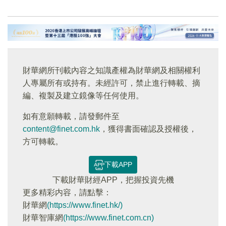
財華網所刊載內容之知識產權為財華網及相關權利
人專屬所有或持有。未經許可，禁止進行轉載、摘
編、複製及建立鏡像等任何使用。
如有意願轉載，請發郵件至
content@finet.com.hk
，獲得書面確認及授權後，
方可轉載。
下載APP
下載財華財經APP，把握投資先機
更多精彩内容，請點擊：
財華網
(https://www.finet.hk/)
財華智庫網
(https://www.finet.com.cn)