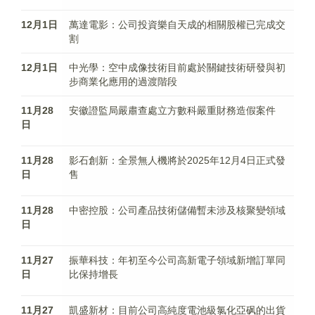
12月1日
萬達電影：公司投資樂自天成的相關股權已完成交
割
12月1日
中光學：空中成像技術目前處於關鍵技術研發與初
步商業化應用的過渡階段
11月28
安徽證監局嚴肅查處立方數科嚴重財務造假案件
日
11月28
影石創新：全景無人機將於2025年12月4日正式發
日
售
11月28
中密控股：公司產品技術儲備暫未涉及核聚變領域
日
11月27
振華科技：年初至今公司高新電子領域新增訂單同
日
比保持增長
11月27
凱盛新材：目前公司高純度電池級氯化亞砜的出貨