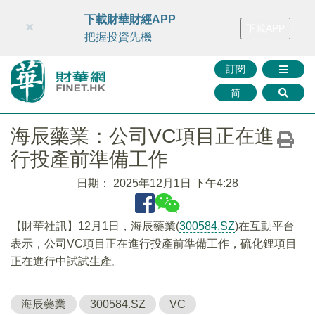
財華智庫網
FINTV
FINMETA
財華證券
媒體矩陣
下載財華財經APP
×
下載APP
智庫沙龍
聯絡我們
把握投資先機
訂閱
简
海辰藥業：公司VC項目正在進
行投產前準備工作
日期：
2025年12月1日 下午4:28
【財華社訊】12月1日，海辰藥業(
300584.SZ
)在互動平台
表示，公司VC項目正在進行投產前準備工作，硫化鋰項目
正在進行中試試生產。
海辰藥業
300584.SZ
VC