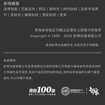
友情鏈接
清博智能
|
艾媒諮詢
|
和訊
|
新時空
|
時代財經
|
證券市場周
刊
|
壹財信
|
權衡財經
|
攬富財經
|
更多...
香港政府指定刊載法定通告之憲報刊登報章
Copyright © 1998 - 2026 財華控股有限公司
香港財華社版權所有,未經同意不得轉載。
免責聲明：
財華控股有限公司及香港聯合交易所有限公司將盡力確保彼等所提供資料
之準確性及可靠性,但並不保證資料絕對無誤,資料如有錯漏而令閣下蒙受
損失,本公司概不負責。