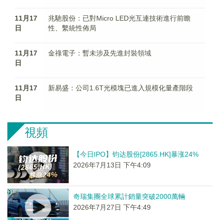
11月17
兆馳股份：已對Micro LED光互連技術進行前瞻
日
性、繫統性佈局
11月17
金祿電子：暫未涉及先進封裝領域
日
11月17
新易盛：公司1.6T光模塊已進入規模化量產階段
日
視頻
【今日IPO】钧达股份[2865.HK]暴涨24%
2026年7月13日 下午4:09
奇瑞集團全球累計銷量突破2000萬輛
2026年7月27日 下午4:49