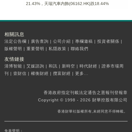
21.43%，天瑞汽車内飾(06162.HK)跌18.44%
相關訊息
法定公告欄
|
廣告查詢
|
公司介紹
|
專欄邀稿
|
投資者關係
|
版權聲明
|
重要聲明
|
私隱政策
|
聯絡我們
友情鏈接
清博智能
|
艾媒諮詢
|
和訊
|
新時空
|
時代財經
|
證券市場周
刊
|
壹財信
|
權衡財經
|
攬富財經
|
更多...
香港政府指定刊載法定通告之憲報刊登報章
Copyright © 1998 - 2026 財華控股有限公司
香港財華社版權所有,未經同意不得轉載。
免責聲明：