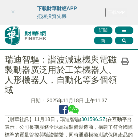
財華智庫網
FINTV
FINMETA
財華證券
媒體矩陣
下載財華財經APP
×
下載APP
智庫沙龍
聯絡我們
把握投資先機
訂閱
简
瑞迪智驅：諧波減速機與電磁
製動器廣泛用於工業機器人、
人形機器人，自動化等多個領
域
日期：
2025年11月18日 上午11:37
【財華社訊】11月18日，瑞迪智驅(
301596.SZ
)在互動平台
表示，公司長期服務全球高端裝備製造商，構建了符合國際
標準的質量管控與驗證體繫，同時通過模擬測試保障產品的