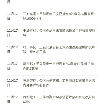
日
11月17
三安光電：目前湖南三安已擁有8吋碳化硅襯底產
日
能1000片/月
11月17
中洲特材：公司產品尚未實際應用於可控核聚變領
日
域
11月17
精工科技：正在開展首台套原絲生產線整機調試和
日
試生產各項工作
11月17
新宙邦：子公司惠州宙邦現有EC產能10萬噸 在建
日
產能5萬噸
11月17
英唐智控：公司分銷業務、芯片設計製造業務與國
日
内外客戶均有合作
11月17
雅創電子：三季報顯示AI存儲芯片佔AI領域收入的
日
60%