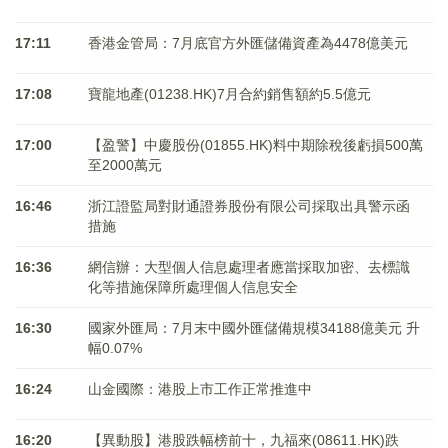
17:11
香港金管局：7月底官方外匯儲備資產為4478億美元
17:08
寶龍地產(01238.HK)7月合約銷售額約5.5億元
17:00
【盈警】中慶股份(01855.HK)料中期除稅後虧損500萬
至2000萬元
16:46
浙江證監局對財通證券股份有限公司採取出具警示函
措施
16:36
網信辦：大型個人信息處理者應當採取加密、去標識
化等措施保障所處理個人信息安全
16:30
國家外匯局：7月末中國外匯儲備規模34188億美元 升
幅0.07%
16:24
山金國際：港股上市工作正常推進中
16:20
【異動股】港股跌幅榜前十，九福來(08611.HK)跌