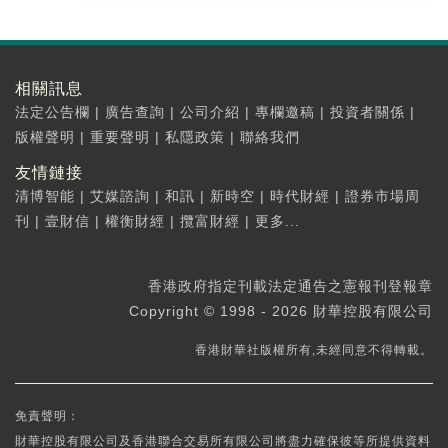
相關訊息
法定公告欄
|
廣告查詢
|
公司介紹
|
專欄邀稿
|
投資者關係
|
版權聲明
|
重要聲明
|
私隱政策
|
聯絡我們
友情鏈接
清博智能
|
艾媒諮詢
|
和訊
|
新時空
|
時代財經
|
證券市場周
刊
|
壹財信
|
權衡財經
|
攬富財經
|
更多...
香港政府指定刊載法定通告之憲報刊登報章
Copyright © 1998 - 2026 財華控股有限公司
香港財華社版權所有,未經同意不得轉載。
免責聲明：
財華控股有限公司及香港聯合交易所有限公司將盡力確保彼等所提供資料