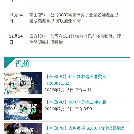
11月14
南山智尚：公司3600噸超高分子量聚乙烯產品已
日
達成滿產目標 實現產銷平衡
11月14
四方股份：公司在SST技術方向已有多個軟件、硬
日
件發明專利獲授權
視頻
【今日IPO】铂科新材递表港交所
（300811.SZ）
2026年7月13日 下午4:11
【今日IPO】威兆半导体二冲港股
2026年7月16日 下午3:50
【今日IPO】大族数控[3200.HK]业绩暴增反