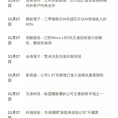
11月17
英唐智控：公司分銷業務、芯片設計製造業務與國
日
内外客戶均有合作
11月17
雅創電子：三季報顯示AI存儲芯片佔AI領域收入的
日
60%
11月17
兆馳股份：已對Micro LED光互連技術進行前瞻
日
性、繫統性佈局
11月17
金祿電子：暫未涉及先進封裝領域
日
11月17
新易盛：公司1.6T光模塊已進入規模化量產階段
日
11月17
兄弟科技：歐盟國家屬於公司主要銷售市場之一
日
11月17
科瑞技術：市場傳聞"新凱來借殼公司"不屬實
日