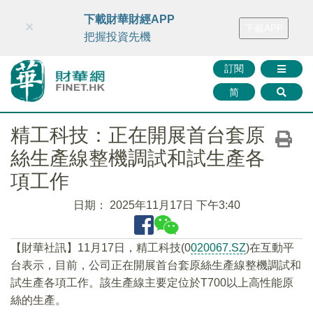
財華智庫網
FINTV
FINMETA
財華證券
媒體矩陣
下載財華財經APP
×
下載APP
智庫沙龍
聯絡我們
把握投資先機
訂閱
简
精工科技：正在開展首台套原
絲生產線整機調試和試生產各
項工作
日期：
2025年11月17日 下午3:40
【財華社訊】11月17日，精工科技(0
020067.SZ
)在互動平
台表示，目前，公司正在開展首台套原絲生產線整機調試和
試生產各項工作。該生產線主要定位於T700以上高性能原
絲的生產。