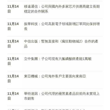
11月14
移遠通信：公司與國内外多家芯片供應商建立長期
日
穩定的合作關系
11月14
振華科技：公司高新電子領域新增訂單同比保持增
日
長
11月14
中信出版：暫無直接和《瘋狂動物城2》合作的產
日
品
11月14
立中集團：子公司現有六氟磷酸鋰產能1萬噸
日
11月14
東亞機械：公司海外客戶主要面向東南亞
日
11月14
華特達因：公司代理的褪黑素產品目前尚未實現上
日
市銷售