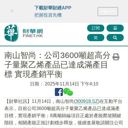
財華智庫網
FINTV
FINMETA
財華證券
媒體矩陣
下載財華財經APP
×
下載APP
智庫沙龍
聯絡我們
把握投資先機
訂閱
简
南山智尚：公司3600噸超高分
子量聚乙烯產品已達成滿產目
標 實現產銷平衡
日期：
2025年11月14日 下午4:10
【財華社訊】11月14日，南山智尚(
300918.SZ
)在互動平台
表示，目前公司3600噸超高分子量聚乙烯產品已達成滿產
目標，實現產銷平衡；8萬噸錦綸項目正處於產能爬坡關鍵
階段，相關產能正按計劃穩步釋放，後續進展敬請關注公司