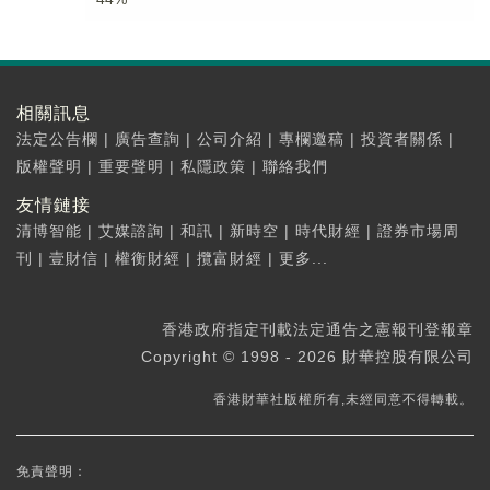
相關訊息
法定公告欄
|
廣告查詢
|
公司介紹
|
專欄邀稿
|
投資者關係
|
版權聲明
|
重要聲明
|
私隱政策
|
聯絡我們
友情鏈接
清博智能
|
艾媒諮詢
|
和訊
|
新時空
|
時代財經
|
證券市場周
刊
|
壹財信
|
權衡財經
|
攬富財經
|
更多...
香港政府指定刊載法定通告之憲報刊登報章
Copyright © 1998 - 2026 財華控股有限公司
香港財華社版權所有,未經同意不得轉載。
免責聲明：