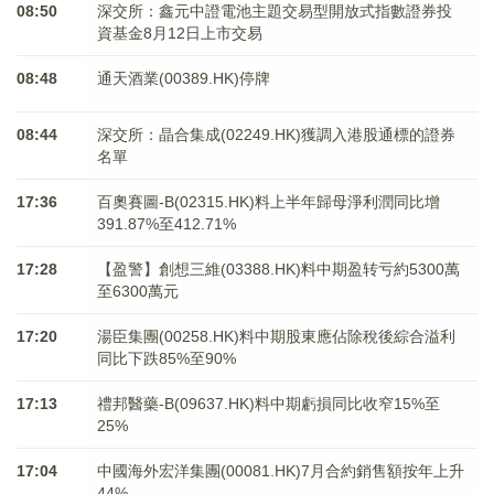
08:50
深交所：鑫元中證電池主題交易型開放式指數證券投
資基金8月12日上市交易
08:48
通天酒業(00389.HK)停牌
08:44
深交所：晶合集成(02249.HK)獲調入港股通標的證券
名單
17:36
百奧賽圖-B(02315.HK)料上半年歸母淨利潤同比增
391.87%至412.71%
17:28
【盈警】創想三維(03388.HK)料中期盈转亏約5300萬
至6300萬元
17:20
湯臣集團(00258.HK)料中期股東應佔除稅後綜合溢利
同比下跌85%至90%
17:13
禮邦醫藥-B(09637.HK)料中期虧損同比收窄15%至
25%
17:04
中國海外宏洋集團(00081.HK)7月合約銷售額按年上升
44%