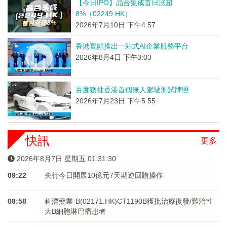
【今日IPO】晶合集成首日涨超
8%（02249.HK）
2026年7月10日 下午4:57
香港寬頻推出一站式AI企業服務平台
2026年8月4日 下午3:03
百度獲批香港首個無人駕駛測試牌照
2026年7月23日 下午5:55
快訊
更多
2026年8月7日 星期五 01:31:30
09:22
央行今日開展10億元7天期逆回購操作
08:58
科濟藥業-B(02171.HK)CT1190B獲批治療復發/難治性
大B細胞淋巴瘤患者