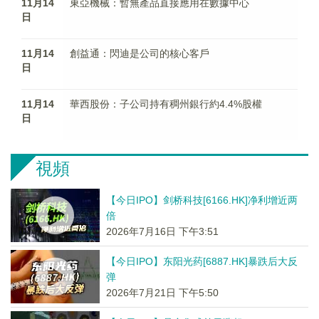
11月14
東亞機械：暫無產品直接應用在數據中心
日
11月14
創益通：閃迪是公司的核心客戶
日
11月14
華西股份：子公司持有稠州銀行約4.4%股權
日
視頻
【今日IPO】剑桥科技[6166.HK]净利增近两
倍
2026年7月16日 下午3:51
【今日IPO】东阳光药[6887.HK]暴跌后大反
弹
2026年7月21日 下午5:50