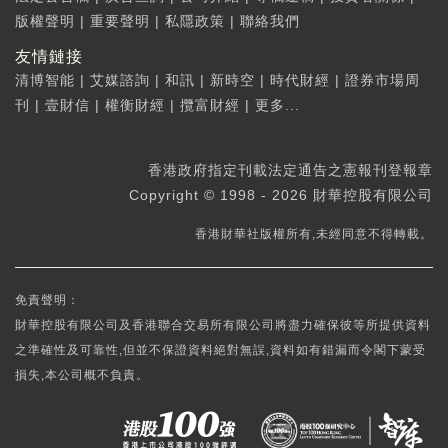
版權聲明
|
重要聲明
|
私隱政策
|
聯絡我們
友情鏈接
清博智能
|
艾媒諮詢
|
和訊
|
新時空
|
時代財經
|
證券市場周
刊
|
壹財信
|
權衡財經
|
攬富財經
|
更多...
香港政府指定刊載法定通告之憲報刊登報章
Copyright © 1998 - 2026 財華控股有限公司
香港財華社版權所有,未經同意不得轉載。
免責聲明：
財華控股有限公司及香港聯合交易所有限公司將盡力確保彼等所提供資料
之準確性及可靠性,但並不保證資料絕對無誤,資料如有錯漏而令閣下蒙受
損失,本公司概不負責。