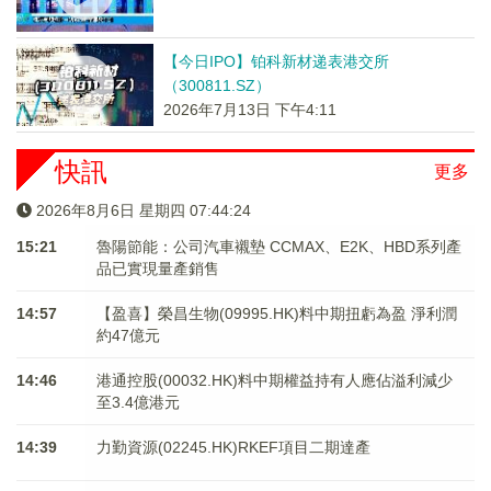
【今日IPO】铂科新材递表港交所
（300811.SZ）
2026年7月13日 下午4:11
快訊
更多
2026年8月6日 星期四 07:44:24
15:21
魯陽節能：公司汽車襯墊 CCMAX、E2K、HBD系列產
品已實現量產銷售
14:57
【盈喜】榮昌生物(09995.HK)料中期扭虧為盈 淨利潤
約47億元
14:46
港通控股(00032.HK)料中期權益持有人應佔溢利減少
至3.4億港元
14:39
力勤資源(02245.HK)RKEF項目二期達產