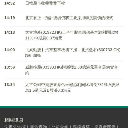
14:32
日韓股市收盤雙雙下挫
14:19
北京君正：預計後續仍將主要採用季度調價的模式
14:13
太古地產(01972.HK)上半年股東應佔基本溢利同比增
11% 中期息0.37港元
14:00
【異動股】汽車整車板塊下挫，北汽藍谷(600733.CN)
跌6.38%
13:56
威胜控股(03393.HK)附屬獲1.68億港元重合器供貨合
約
13:34
太古公司中期股東應佔呈報溢利同比增長731% A股派
息1.5港元及B股派0.3港元
相關訊息
法定公告欄
|
廣告查詢
|
公司介紹
|
專欄邀稿
|
投資者關係
|