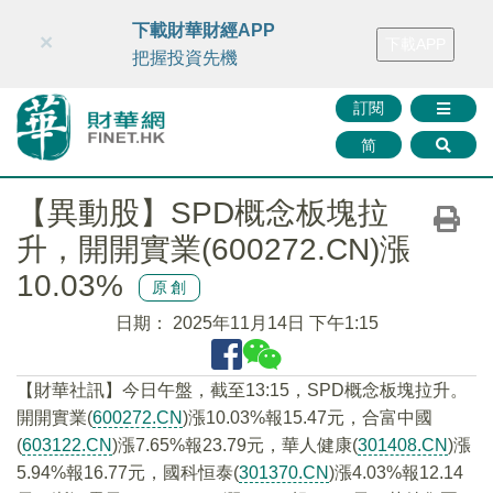
財華智庫網
FINTV
FINMETA
財華證券
媒體矩陣
下載財華財經APP
×
下載APP
智庫沙龍
聯絡我們
把握投資先機
訂閱
简
【異動股】SPD概念板塊拉
升，開開實業(600272.CN)漲
10.03%
原創
日期：
2025年11月14日 下午1:15
【財華社訊】今日午盤，截至13:15，SPD概念板塊拉升。
開開實業(
600272.CN
)漲10.03%報15.47元，合富中國
(
603122.CN
)漲7.65%報23.79元，華人健康(
301408.CN
)漲
5.94%報16.77元，國科恒泰(
301370.CN
)漲4.03%報12.14