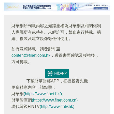
財華網所刊載內容之知識產權為財華網及相關權利
人專屬所有或持有。未經許可，禁止進行轉載、摘
編、複製及建立鏡像等任何使用。
如有意願轉載，請發郵件至
content@finet.com.hk
，獲得書面確認及授權後，
方可轉載。
下載APP
下載財華財經APP，把握投資先機
更多精彩内容，請點擊：
財華網
(https://www.finet.hk/)
財華智庫網
(https://www.finet.com.cn)
現代電視FINTV
(http://www.fintv.hk)