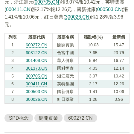
元，浙江震元(
000705.CN
)漲3.07%報10.42元，英特集團
(
000411.CN
)漲2.17%報12.26元，國新健康(
000503.CN
)漲
1.41%報10.06元，紅日藥業(
300026.CN
)漲1.28%報3.96
元。
列表
股票代碼
股票名稱
漲跌幅(%)
最新價
1
600272.CN
開開實業
10.03
15.47
2
603122.CN
合富中國
7.65
23.79
3
301408.CN
華人健康
5.94
16.77
4
301370.CN
國科恒泰
4.03
12.14
5
000705.CN
浙江震元
3.07
10.42
6
000411.CN
英特集團
2.17
12.26
7
000503.CN
國新健康
1.41
10.06
8
300026.CN
紅日藥業
1.28
3.96
SPD概念
開開實業
600272.CN