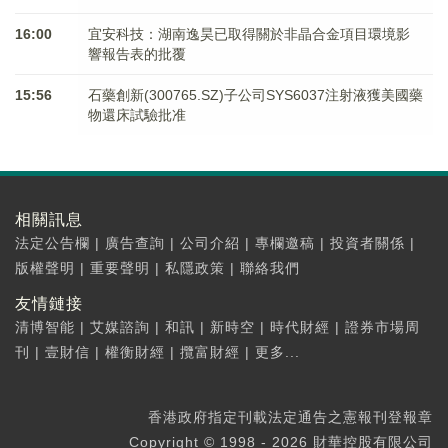
16:00
宜安科技：湖南逸昊已取得關於非晶合金項目環境影
響報告表的批覆
15:56
石藥創新(300765.SZ)子公司SYS6037注射液獲美國藥
物還床試驗批准
相關訊息
法定公告欄
|
廣告查詢
|
公司介紹
|
專欄邀稿
|
投資者關係
|
版權聲明
|
重要聲明
|
私隱政策
|
聯絡我們
友情鏈接
清博智能
|
艾媒諮詢
|
和訊
|
新時空
|
時代財經
|
證券市場周
刊
|
壹財信
|
權衡財經
|
攬富財經
|
更多...
香港政府指定刊載法定通告之憲報刊登報章
Copyright © 1998 - 2026 財華控股有限公司