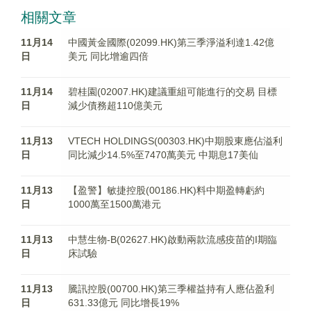
相關文章
11月14
中國黃金國際(02099.HK)第三季淨溢利達1.42億
日
美元 同比增逾四倍
11月14
碧桂園(02007.HK)建議重組可能進行的交易 目標
日
減少債務超110億美元
11月13
VTECH HOLDINGS(00303.HK)中期股東應佔溢利
日
同比減少14.5%至7470萬美元 中期息17美仙
11月13
【盈警】敏捷控股(00186.HK)料中期盈轉虧約
日
1000萬至1500萬港元
11月13
中慧生物-B(02627.HK)啟動兩款流感疫苗的I期臨
日
床試驗
11月13
騰訊控股(00700.HK)第三季權益持有人應佔盈利
日
631.33億元 同比增長19%