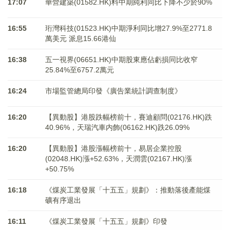
17:07
華營建築(01582.HK)料中期純利同比下降不少於90%
16:55
珩灣科技(01523.HK)中期淨利同比增27.9%至2771.8
萬美元 派息15.66港仙
16:38
五一視界(06651.HK)中期股東應佔虧損同比收窄
25.84%至6757.2萬元
16:24
市場監管總局印發《廣告業統計調查制度》
16:20
【異動股】港股跌幅榜前十，賽迪顧問(02176.HK)跌
40.96%，天瑞汽車内飾(06162.HK)跌26.09%
16:20
【異動股】港股漲幅榜前十，易居企業控股
(02048.HK)漲+52.63%，天潤雲(02167.HK)漲
+50.75%
16:18
《煤炭工業發展「十五五」規劃》：推動落後產能煤
礦有序退出
16:11
《煤炭工業發展「十五五」規劃》印發