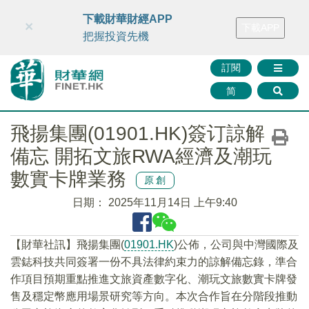
財華智庫網
FINTV
FINMETA
財華證券
媒體矩陣
下載財華財經APP
×
下載APP
智庫沙龍
聯絡我們
把握投資先機
訂閱
简
飛揚集團(01901.HK)簽订諒解
備忘 開拓文旅RWA經濟及潮玩
數實卡牌業務
原創
日期：
2025年11月14日 上午9:40
【財華社訊】飛揚集團(
01901.HK
)公佈，公司與中灣國際及
雲鋕科技共同簽署一份不具法律約束力的諒解備忘錄，準合
作項目預期重點推進文旅資產數字化、潮玩文旅數實卡牌發
售及穩定幣應用場景研究等方向。本次合作旨在分階段推動