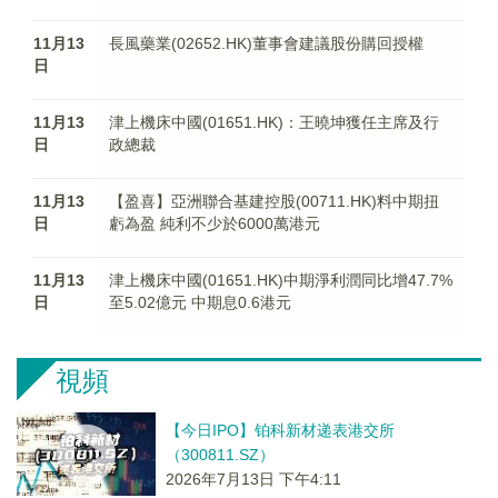
11月13
長風藥業(02652.HK)董事會建議股份購回授權
日
11月13
津上機床中國(01651.HK)：王曉坤獲任主席及行
日
政總裁
11月13
【盈喜】亞洲聯合基建控股(00711.HK)料中期扭
日
虧為盈 純利不少於6000萬港元
11月13
津上機床中國(01651.HK)中期淨利潤同比增47.7%
日
至5.02億元 中期息0.6港元
視頻
【今日IPO】铂科新材递表港交所
（300811.SZ）
2026年7月13日 下午4:11