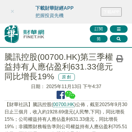
財華智庫網
FINTV
FINMETA
財華證券
媒體矩陣
下載財華財經APP
×
下載APP
智庫沙龍
聯絡我們
把握投資先機
訂閱
简
騰訊控股(00700.HK)第三季權
益持有人應佔盈利631.33億元
同比增長19%
原創
日期：
2025年11月13日 下午4:37
【財華社訊】騰訊控股(
00700.HK
)公佈，截至2025年9月30
日止三個月，收入約1928.69億元(人民幣,下同)，同比增長
15%；公司權益持有人應佔盈利631.33億元，同比增長
19%；非國際財務報告準則公司權益持有人應佔盈利705.51