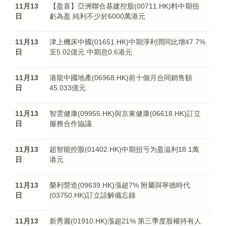
11月13
【盈喜】亞洲聯合基建控股(00711.HK)料中期扭
日
虧為盈 純利不少於6000萬港元
11月13
津上機床中國(01651.HK)中期淨利潤同比增47.7%
日
至5.02億元 中期息0.6港元
11月13
港龍中國地產(06968.HK)前十個月合同銷售額
日
45.033億元
11月13
智雲健康(09955.HK)與京東健康(06618.HK)訂立
日
服務合作協議
11月13
超智能控股(01402.HK)中期扭亏为盈溢利18.1萬
日
港元
11月13
榮利營造(09639.HK)漲超7% 附屬與寧德時代
日
(03750.HK)訂立諒解備忘錄
11月13
新秀麗(01910.HK)漲超21% 第三季度股權持有人