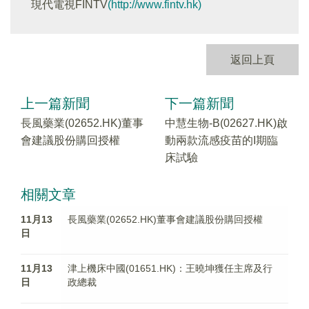
現代電視FINTV
(http://www.fintv.hk)
返回上頁
上一篇新聞
下一篇新聞
長風藥業(02652.HK)董事
中慧生物-B(02627.HK)啟
會建議股份購回授權
動兩款流感疫苗的I期臨
床試驗
相關文章
11月13
長風藥業(02652.HK)董事會建議股份購回授權
日
11月13
津上機床中國(01651.HK)：王曉坤獲任主席及行
日
政總裁