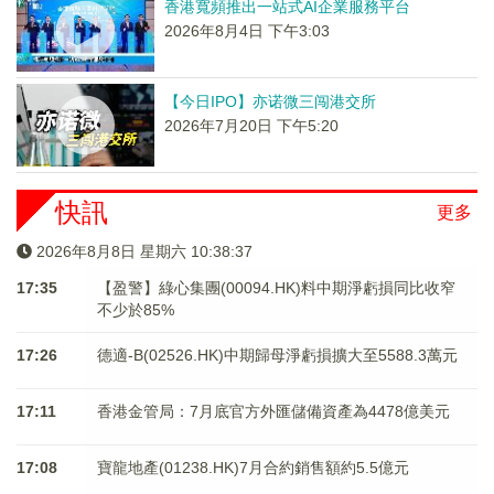
香港寬頻推出一站式AI企業服務平台
2026年8月4日 下午3:03
【今日IPO】亦诺微三闯港交所
2026年7月20日 下午5:20
快訊
更多
2026年8月8日 星期六 10:38:37
17:35
【盈警】綠心集團(00094.HK)料中期淨虧損同比收窄
不少於85%
17:26
德適-B(02526.HK)中期歸母淨虧損擴大至5588.3萬元
17:11
香港金管局：7月底官方外匯儲備資產為4478億美元
17:08
寶龍地產(01238.HK)7月合約銷售額約5.5億元