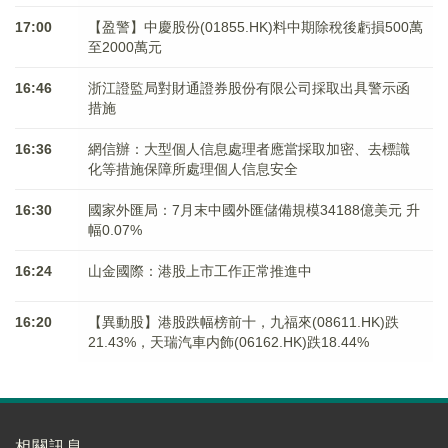
17:00
【盈警】中慶股份(01855.HK)料中期除稅後虧損500萬
至2000萬元
16:46
浙江證監局對財通證券股份有限公司採取出具警示函
措施
16:36
網信辦：大型個人信息處理者應當採取加密、去標識
化等措施保障所處理個人信息安全
16:30
國家外匯局：7月末中國外匯儲備規模34188億美元 升
幅0.07%
16:24
山金國際：港股上市工作正常推進中
16:20
【異動股】港股跌幅榜前十，九福來(08611.HK)跌
21.43%，天瑞汽車内飾(06162.HK)跌18.44%
相關訊息