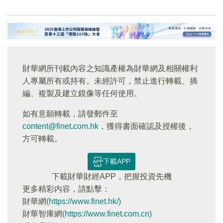
財華網所刊載內容之知識產權為財華網及相關權利
人專屬所有或持有。未經許可，禁止進行轉載、摘
編、複製及建立鏡像等任何使用。
如有意願轉載，請發郵件至
content@finet.com.hk
，獲得書面確認及授權後，
方可轉載。
下載APP
下載財華財經APP，把握投資先機
更多精彩内容，請點擊：
財華網
(https://www.finet.hk/)
財華智庫網
(https://www.finet.com.cn)