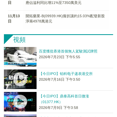
日
應佔溢利同比增11%至7350萬美元
11月13
開拓藥業-B(09939.HK)擬折讓約15.03%配發新股
日
淨籌4978萬港元
視頻
百度獲批香港首個無人駕駛測試牌照
2026年7月23日 下午5:55
【今日IPO】铂科电子递表港交所
2026年7月16日 下午3:50
【今日IPO】鼎泰高科首日微涨
（01377.HK）
2026年7月9日 下午3:58