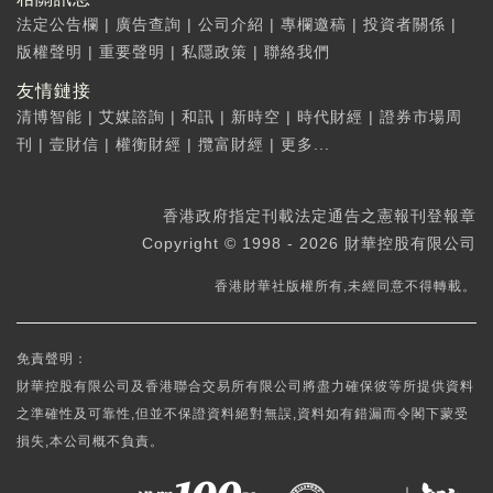
法定公告欄
|
廣告查詢
|
公司介紹
|
專欄邀稿
|
投資者關係
|
版權聲明
|
重要聲明
|
私隱政策
|
聯絡我們
友情鏈接
清博智能
|
艾媒諮詢
|
和訊
|
新時空
|
時代財經
|
證券市場周
刊
|
壹財信
|
權衡財經
|
攬富財經
|
更多...
香港政府指定刊載法定通告之憲報刊登報章
Copyright © 1998 - 2026 財華控股有限公司
香港財華社版權所有,未經同意不得轉載。
免責聲明：
財華控股有限公司及香港聯合交易所有限公司將盡力確保彼等所提供資料
之準確性及可靠性,但並不保證資料絕對無誤,資料如有錯漏而令閣下蒙受
損失,本公司概不負責。