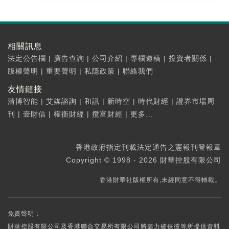
相關訊息
法定公告欄
|
廣告查詢
|
公司介紹
|
專欄邀稿
|
投資者關係
|
版權聲明
|
重要聲明
|
私隱政策
|
聯絡我們
友情鏈接
清博智能
|
艾媒諮詢
|
和訊
|
新時空
|
時代財經
|
證券市場周
刊
|
壹財信
|
權衡財經
|
攬富財經
|
更多...
香港政府指定刊載法定通告之憲報刊登報章
Copyright © 1998 - 2026 財華控股有限公司
香港財華社版權所有,未經同意不得轉載。
免責聲明：
財華控股有限公司及香港聯合交易所有限公司將盡力確保彼等所提供資料