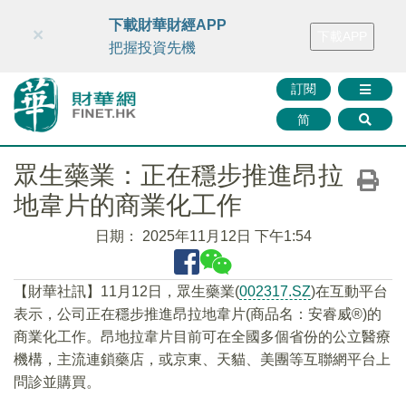
財華智庫網
FINTV
FINMETA
財華證券
媒體矩陣
下載財華財經APP
×
下載APP
智庫沙龍
聯絡我們
把握投資先機
訂閱
简
眾生藥業：正在穩步推進昂拉
地韋片的商業化工作
日期：
2025年11月12日 下午1:54
【財華社訊】11月12日，眾生藥業(
002317.SZ
)在互動平台
表示，公司正在穩步推進昂拉地韋片(商品名：安睿威®)的
商業化工作。昂地拉韋片目前可在全國多個省份的公立醫療
機構，主流連鎖藥店，或京東、天貓、美團等互聯網平台上
問診並購買。