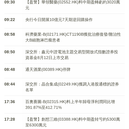
09:30
【盈警】華領醫藥(02552.HK)料中期盈轉虧約3020萬
元
09:22
央行今日開展10億元7天期逆回購操作
08:58
科濟藥業-B(02171.HK)CT1190B獲批治療復發/難治性
大B細胞淋巴瘤患者
08:50
深交所：鑫元中證電池主題交易型開放式指數證券投
資基金8月12日上市交易
08:48
通天酒業(00389.HK)停牌
08:44
深交所：晶合集成(02249.HK)獲調入港股通標的證券
名單
17:36
百奧賽圖-B(02315.HK)料上半年歸母淨利潤同比增
391.87%至412.71%
17:28
【盈警】創想三維(03388.HK)料中期盈转亏約5300萬
至6300萬元