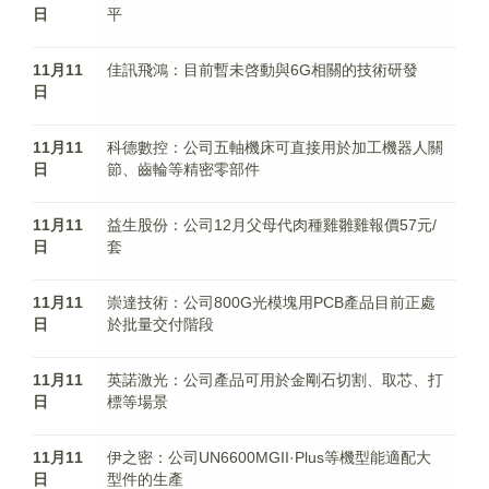
日
平
11月11
佳訊飛鴻：目前暫未啓動與6G相關的技術研發
日
11月11
科德數控：公司五軸機床可直接用於加工機器人關
日
節、齒輪等精密零部件
11月11
益生股份：公司12月父母代肉種雞雛雞報價57元/
日
套
11月11
崇達技術：公司800G光模塊用PCB產品目前正處
日
於批量交付階段
11月11
英諾激光：公司產品可用於金剛石切割、取芯、打
日
標等場景
11月11
伊之密：公司UN6600MGII·Plus等機型能適配大
日
型件的生產