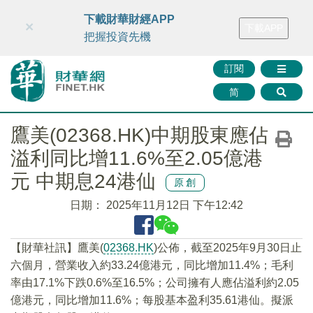
財華智庫網
FINTV
FINMETA
財華證券
媒體矩陣
下載財華財經APP
×
下載APP
智庫沙龍
聯絡我們
把握投資先機
訂閱
简
鷹美(02368.HK)中期股東應佔
溢利同比增11.6%至2.05億港
元 中期息24港仙
原創
日期：
2025年11月12日 下午12:42
【財華社訊】鷹美(
02368.HK
)公佈，截至2025年9月30日止
六個月，營業收入約33.24億港元，同比增加11.4%；毛利
率由17.1%下跌0.6%至16.5%；公司擁有人應佔溢利約2.05
億港元，同比增加11.6%；每股基本盈利35.61港仙。擬派