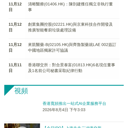
11月12
清晰醫療(01406.HK)：陳剖建獲任獨立非執行董
日
事
11月12
創業集團控股(02221.HK)與京東科技合作開發及
日
推廣智能餐廚垃圾處理設備
11月12
來凱醫藥-B(02105.HK)與齊魯製藥就LAE 002簽訂
日
中國地區獨家許可協議
11月11
香港聯交所：對合景泰富(01813.HK)6名現任董事
日
及1名前公司秘書采取紀律行動
視頻
香港寬頻推出一站式AI企業服務平台
2026年8月4日 下午3:03