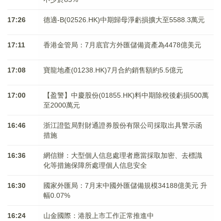
17:26
德適-B(02526.HK)中期歸母淨虧損擴大至5588.3萬元
17:11
香港金管局：7月底官方外匯儲備資產為4478億美元
17:08
寶龍地產(01238.HK)7月合約銷售額約5.5億元
17:00
【盈警】中慶股份(01855.HK)料中期除稅後虧損500萬
至2000萬元
16:46
浙江證監局對財通證券股份有限公司採取出具警示函
措施
16:36
網信辦：大型個人信息處理者應當採取加密、去標識
化等措施保障所處理個人信息安全
16:30
國家外匯局：7月末中國外匯儲備規模34188億美元 升
幅0.07%
16:24
山金國際：港股上市工作正常推進中