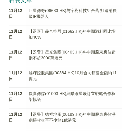
相關文章
11月12
巨星傳奇(06683.HK)与宇樹科技组合营 打造消費
日
級IP機器人
11月12
【盈喜】義合控股(01662.HK)料中期溢利同比增
日
加40%
11月12
【盈警】星光集團(00403.HK)料中期股東應佔虧
日
損不超3000萬港元
11月12
旭輝控股集團(00884.HK)10月合同銷售金額約11
日
億元
11月12
歡喜傳媒(01003.HK)與階躍星辰訂立戰略合作框
日
架協議
11月12
【盈警】德祥地產(00199.HK)料中期股東應佔淨
日
虧損收窄至不少於1億港元