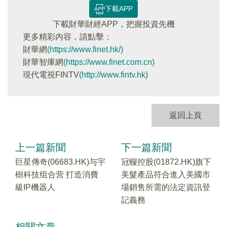
下載APP
下載財華財經APP，把握投資先機
更多精彩内容，請點擊：
財華網
(https://www.finet.hk/)
財華智庫網
(https://www.finet.com.cn)
現代電視FINTV
(http://www.fintv.hk)
返回上頁
上一篇新聞
下一篇新聞
巨星傳奇(06683.HK)与宇
冠轈控股(01872.HK)旗下
樹科技组合营 打造消費
美髮產品符合進入美國市
級IP機器人
場銷售所需的法定資訊登
記義務