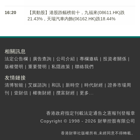
16:20
【異動股】港股跌幅榜前十，九福來(08611.HK)跌
21.43%，天瑞汽車内飾(06162.HK)跌18.44%
相關訊息
法定公告欄
|
廣告查詢
|
公司介紹
|
專欄邀稿
|
投資者關係
|
版權聲明
|
重要聲明
|
私隱政策
|
聯絡我們
友情鏈接
清博智能
|
艾媒諮詢
|
和訊
|
新時空
|
時代財經
|
證券市場周
刊
|
壹財信
|
權衡財經
|
攬富財經
|
更多...
香港政府指定刊載法定通告之憲報刊登報章
Copyright © 1998 - 2026 財華控股有限公司
香港財華社版權所有,未經同意不得轉載。