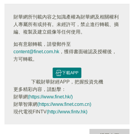
財華網所刊載內容之知識產權為財華網及相關權利
人專屬所有或持有。未經許可，禁止進行轉載、摘
編、複製及建立鏡像等任何使用。
如有意願轉載，請發郵件至
content@finet.com.hk
，獲得書面確認及授權後，
方可轉載。
下載APP
下載財華財經APP，把握投資先機
更多精彩内容，請點擊：
財華網
(https://www.finet.hk/)
財華智庫網
(https://www.finet.com.cn)
現代電視FINTV
(http://www.fintv.hk)