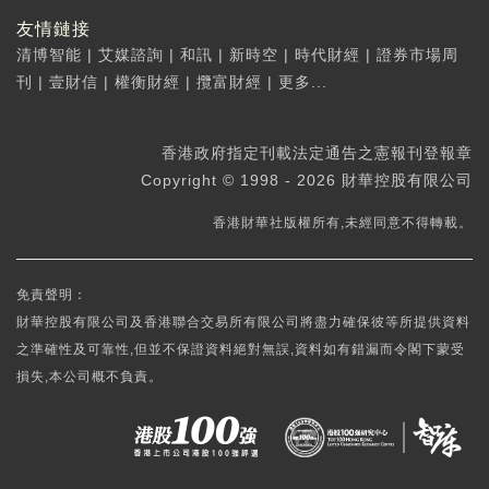
友情鏈接
清博智能
|
艾媒諮詢
|
和訊
|
新時空
|
時代財經
|
證券市場周
刊
|
壹財信
|
權衡財經
|
攬富財經
|
更多...
香港政府指定刊載法定通告之憲報刊登報章
Copyright © 1998 - 2026 財華控股有限公司
香港財華社版權所有,未經同意不得轉載。
免責聲明：
財華控股有限公司及香港聯合交易所有限公司將盡力確保彼等所提供資料
之準確性及可靠性,但並不保證資料絕對無誤,資料如有錯漏而令閣下蒙受
損失,本公司概不負責。