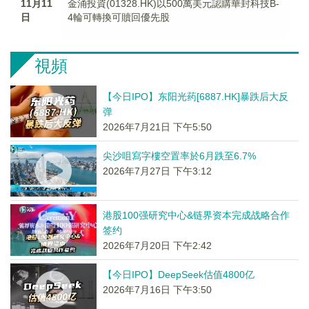
11月11
金涌投資(01328.HK)以500萬美元認購華封科技B-
日
4輪可轉換可贖回優先股
視頻
【今日IPO】东阳光药[6887.HK]暴跌后大反
弹
2026年7月21日 下午5:50
尖沙咀寫字樓空置率於6月跌至6.7%
2026年7月27日 下午3:12
港股100强研究中心&链界资本完成战略合作
签约
2026年7月20日 下午2:42
【今日IPO】DeepSeek估值4800亿
2026年7月16日 下午3:50