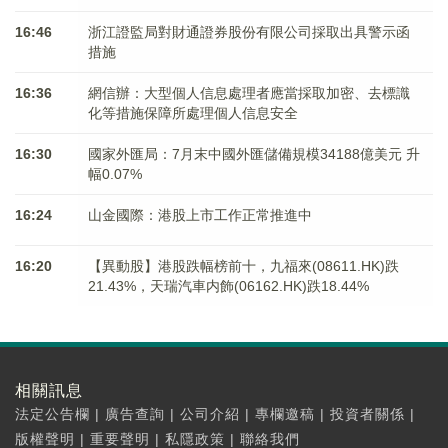
16:46
浙江證監局對財通證券股份有限公司採取出具警示函
措施
16:36
網信辦：大型個人信息處理者應當採取加密、去標識
化等措施保障所處理個人信息安全
16:30
國家外匯局：7月末中國外匯儲備規模34188億美元 升
幅0.07%
16:24
山金國際：港股上市工作正常推進中
16:20
【異動股】港股跌幅榜前十，九福來(08611.HK)跌
21.43%，天瑞汽車内飾(06162.HK)跌18.44%
相關訊息
法定公告欄
|
廣告查詢
|
公司介紹
|
專欄邀稿
|
投資者關係
|
版權聲明
|
重要聲明
|
私隱政策
|
聯絡我們