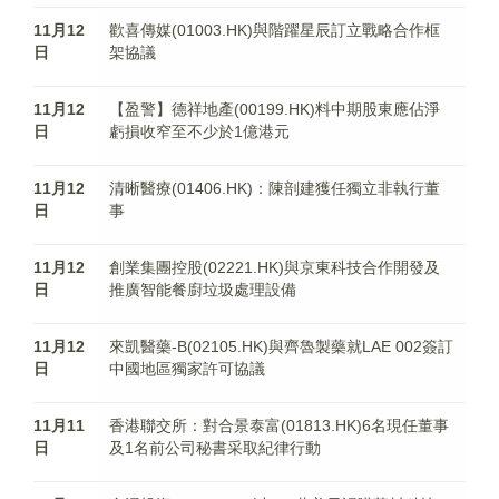
11月12
歡喜傳媒(01003.HK)與階躍星辰訂立戰略合作框
日
架協議
11月12
【盈警】德祥地產(00199.HK)料中期股東應佔淨
日
虧損收窄至不少於1億港元
11月12
清晰醫療(01406.HK)：陳剖建獲任獨立非執行董
日
事
11月12
創業集團控股(02221.HK)與京東科技合作開發及
日
推廣智能餐廚垃圾處理設備
11月12
來凱醫藥-B(02105.HK)與齊魯製藥就LAE 002簽訂
日
中國地區獨家許可協議
11月11
香港聯交所：對合景泰富(01813.HK)6名現任董事
日
及1名前公司秘書采取紀律行動