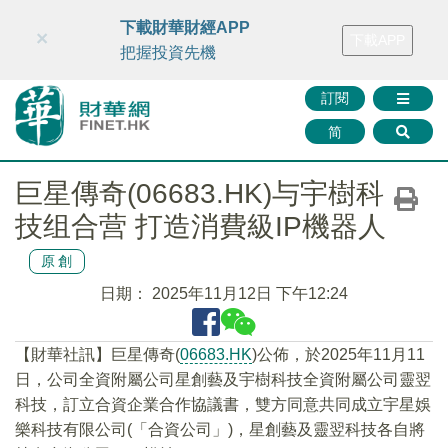
財華智庫網
FINTV
FINMETA
財華證券
媒體矩陣
下載財華財經APP
×
下載APP
智庫沙龍
聯絡我們
把握投資先機
訂閱
简
巨星傳奇(06683.HK)与宇樹科
技组合营 打造消費級IP機器人
原創
日期：
2025年11月12日 下午12:24
【財華社訊】巨星傳奇(
06683.HK
)公佈，於2025年11月11
日，公司全資附屬公司星創藝及宇樹科技全資附屬公司靈翌
科技，訂立合資企業合作協議書，雙方同意共同成立宇星娛
樂科技有限公司(「合資公司」)，星創藝及靈翌科技各自將