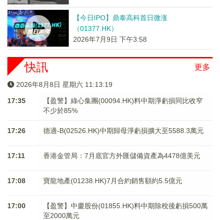
【今日IPO】鼎泰高科首日微涨
（01377.HK）
2026年7月9日 下午3:58
快訊
更多
2026年8月8日 星期六 11:13:20
17:35
【盈警】綠心集團(00094.HK)料中期淨虧損同比收窄
不少於85%
17:26
德適-B(02526.HK)中期歸母淨虧損擴大至5588.3萬元
17:11
香港金管局：7月底官方外匯儲備資產為4478億美元
17:08
寶龍地產(01238.HK)7月合約銷售額約5.5億元
17:00
【盈警】中慶股份(01855.HK)料中期除稅後虧損500萬
至2000萬元