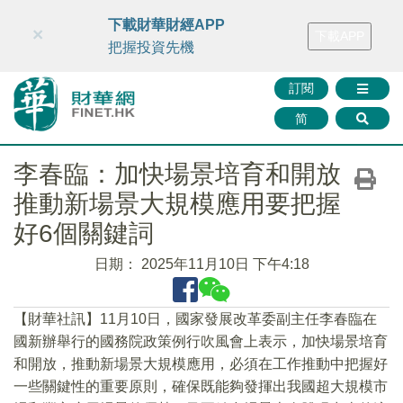
財華智庫網
FINTV
FINMETA
財華證券
媒體矩陣
下載財華財經APP
×
下載APP
智庫沙龍
聯絡我們
把握投資先機
訂閱
简
李春臨：加快場景培育和開放
推動新場景大規模應用要把握
好6個關鍵詞
日期：
2025年11月10日 下午4:18
【財華社訊】11月10日，國家發展改革委副主任李春臨在
國新辦舉行的國務院政策例行吹風會上表示，加快場景培育
和開放，推動新場景大規模應用，必須在工作推動中把握好
一些關鍵性的重要原則，確保既能夠發揮出我國超大規模市