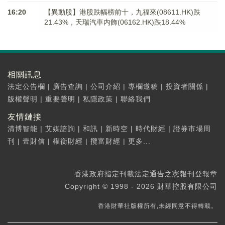
16:20
【異動股】港股跌幅榜前十，九福來(08611.HK)跌
21.43%，天瑞汽車内飾(06162.HK)跌18.44%
相關訊息
法定公告欄
|
廣告查詢
|
公司介紹
|
專欄邀稿
|
投資者關係
|
版權聲明
|
重要聲明
|
私隱政策
|
聯絡我們
友情鏈接
清博智能
|
艾媒諮詢
|
和訊
|
新時空
|
時代財經
|
證券市場周
刊
|
壹財信
|
權衡財經
|
攬富財經
|
更多...
香港政府指定刊載法定通告之憲報刊登報章
Copyright © 1998 - 2026 財華控股有限公司
香港財華社版權所有,未經同意不得轉載。