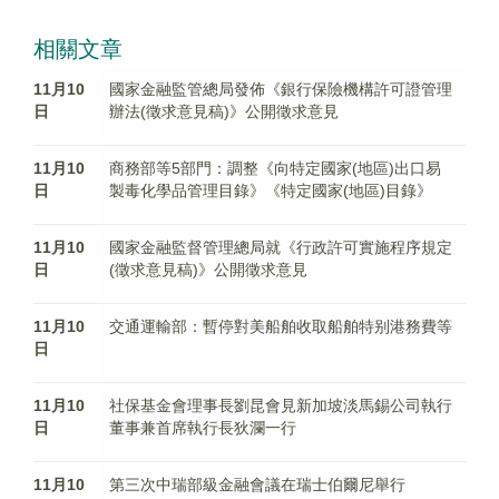
相關文章
11月10
國家金融監管總局發佈《銀行保險機構許可證管理
日
辦法(徵求意見稿)》公開徵求意見
11月10
商務部等5部門：調整《向特定國家(地區)出口易
日
製毒化學品管理目錄》《特定國家(地區)目錄》
11月10
國家金融監督管理總局就《行政許可實施程序規定
日
(徵求意見稿)》公開徵求意見
11月10
交通運輸部：暫停對美船舶收取船舶特别港務費等
日
11月10
社保基金會理事長劉昆會見新加坡淡馬錫公司執行
日
董事兼首席執行長狄瀾一行
11月10
第三次中瑞部級金融會議在瑞士伯爾尼舉行