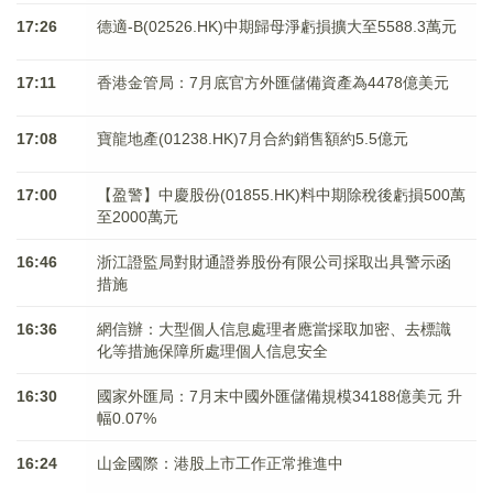
17:26
德適-B(02526.HK)中期歸母淨虧損擴大至5588.3萬元
17:11
香港金管局：7月底官方外匯儲備資產為4478億美元
17:08
寶龍地產(01238.HK)7月合約銷售額約5.5億元
17:00
【盈警】中慶股份(01855.HK)料中期除稅後虧損500萬
至2000萬元
16:46
浙江證監局對財通證券股份有限公司採取出具警示函
措施
16:36
網信辦：大型個人信息處理者應當採取加密、去標識
化等措施保障所處理個人信息安全
16:30
國家外匯局：7月末中國外匯儲備規模34188億美元 升
幅0.07%
16:24
山金國際：港股上市工作正常推進中