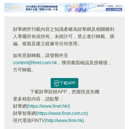
財華網所刊載內容之知識產權為財華網及相關權利
人專屬所有或持有。未經許可，禁止進行轉載、摘
編、複製及建立鏡像等任何使用。
如有意願轉載，請發郵件至
content@finet.com.hk
，獲得書面確認及授權後，
方可轉載。
下載APP
下載財華財經APP，把握投資先機
更多精彩内容，請點擊：
財華網
(https://www.finet.hk/)
財華智庫網
(https://www.finet.com.cn)
現代電視FINTV
(http://www.fintv.hk)