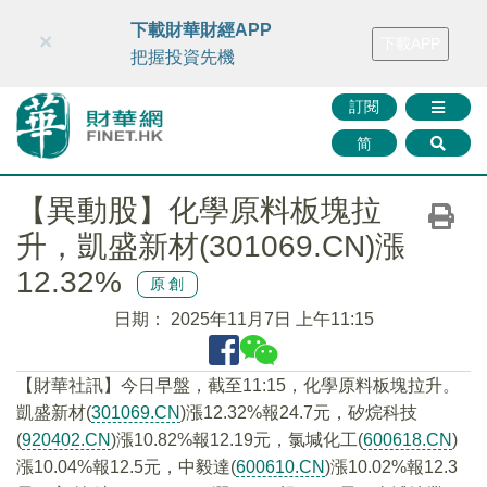
財華智庫網
FINTV
FINMETA
財華證券
媒體矩陣
下載財華財經APP
×
下載APP
智庫沙龍
聯絡我們
把握投資先機
訂閱
简
【異動股】化學原料板塊拉
升，凱盛新材(301069.CN)漲
12.32%
原創
日期：
2025年11月7日 上午11:15
【財華社訊】今日早盤，截至11:15，化學原料板塊拉升。
凱盛新材(
301069.CN
)漲12.32%報24.7元，矽烷科技
(
920402.CN
)漲10.82%報12.19元，氯堿化工(
600618.CN
)
漲10.04%報12.5元，中毅達(
600610.CN
)漲10.02%報12.3