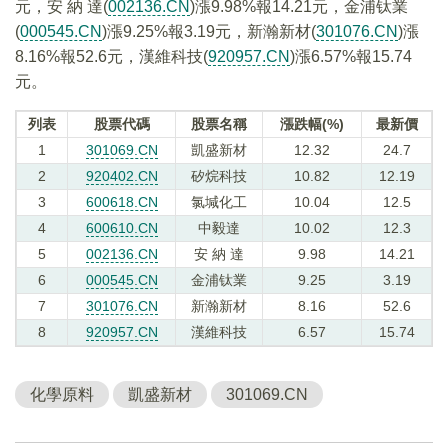
元，安 納 達(
002136.CN
)漲9.98%報14.21元，金浦钛業
(
000545.CN
)漲9.25%報3.19元，新瀚新材(
301076.CN
)漲
8.16%報52.6元，漢維科技(
920957.CN
)漲6.57%報15.74
元。
列表
股票代碼
股票名稱
漲跌幅(%)
最新價
1
301069.CN
凱盛新材
12.32
24.7
2
920402.CN
矽烷科技
10.82
12.19
3
600618.CN
氯堿化工
10.04
12.5
4
600610.CN
中毅達
10.02
12.3
5
002136.CN
安 納 達
9.98
14.21
6
000545.CN
金浦钛業
9.25
3.19
7
301076.CN
新瀚新材
8.16
52.6
8
920957.CN
漢維科技
6.57
15.74
化學原料
凱盛新材
301069.CN