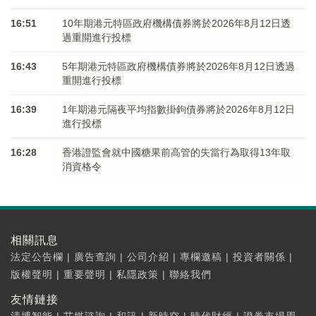
16:51
10年期港元特區政府機構債券將於2026年8月12日透
過重開進行投標
16:43
5年期港元特區政府機構債券將於2026年8月12日透過
重開進行投標
16:39
1年期港元隔夜平均指數掛鉤債券將於2026年8月12日
進行投標
16:28
香港證監會就中國糖果前高管的失當行為取得13年取
消資格令
相關訊息
法定公告欄
|
廣告查詢
|
公司介紹
|
專欄邀稿
|
投資者關係
|
版權聲明
|
重要聲明
|
私隱政策
|
聯絡我們
友情鏈接