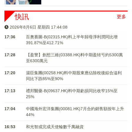
快訊
更多
2026年8月6日 星期四 17:44:09
17:36
百奧賽圖-B(02315.HK)料上半年歸母淨利潤同比增
391.87%至412.71%
17:28
【盈警】創想三維(03388.HK)料中期盈转亏約5300萬
至6300萬元
17:20
湯臣集團(00258.HK)料中期股東應佔除稅後綜合溢利
同比下跌85%至90%
17:13
禮邦醫藥-B(09637.HK)料中期虧損同比收窄15%至
25%
17:04
中國海外宏洋集團(00081.HK)7月合約銷售額按年上升
44%
16:53
和光智成完成天使輪數千萬融資