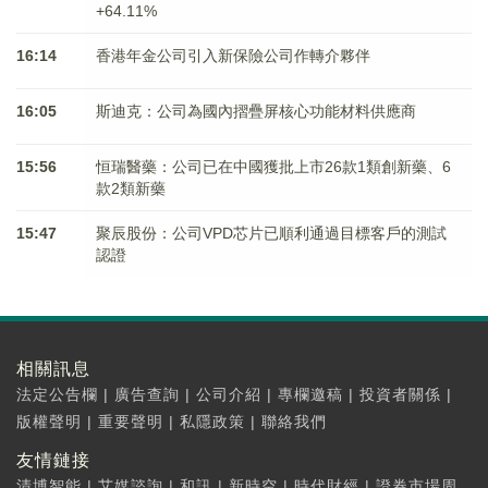
+64.11%
16:14
香港年金公司引入新保險公司作轉介夥伴
16:05
斯迪克：公司為國內摺疊屏核心功能材料供應商
15:56
恒瑞醫藥：公司已在中國獲批上市26款1類創新藥、6
款2類新藥
15:47
聚辰股份：公司VPD芯片已順利通過目標客戶的測試
認證
相關訊息
法定公告欄
|
廣告查詢
|
公司介紹
|
專欄邀稿
|
投資者關係
|
版權聲明
|
重要聲明
|
私隱政策
|
聯絡我們
友情鏈接
清博智能
|
艾媒諮詢
|
和訊
|
新時空
|
時代財經
|
證券市場周