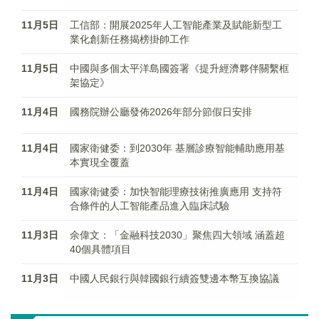
11月5日
工信部：開展2025年人工智能產業及賦能新型工
業化創新任務揭榜掛帥工作
11月5日
中國與多個太平洋島國簽署《提升經濟夥伴關繫框
架協定》
11月4日
國務院辦公廳發佈2026年部分節假日安排
11月4日
國家衛健委：到2030年 基層診療智能輔助應用基
本實現全覆蓋
11月4日
國家衛健委：加快智能理療技術推廣應用 支持符
合條件的人工智能產品進入臨床試驗
11月3日
余偉文：「金融科技2030」聚焦四大領域 涵蓋超
40個具體項目
11月3日
中國人民銀行與韓國銀行續簽雙邊本幣互換協議