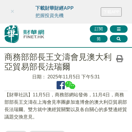
財華智庫網
FINTV
FINMETA
財華證券
媒體矩陣
下載財華財經APP
×
下載APP
智庫沙龍
聯絡我們
把握投資先機
訂閱
简
商務部部長王文濤會見澳大利
亞貿易部長法瑞爾
日期：
2025年11月5日 下午5:31
【財華社訊】11月5日，商務部網站發佈，11月4日，商務
部部長王文濤在上海會見率團參加進博會的澳大利亞貿易部
長法瑞爾。雙方就中澳經貿關繫以及各自關心的多雙邊經貿
議題交換意見。