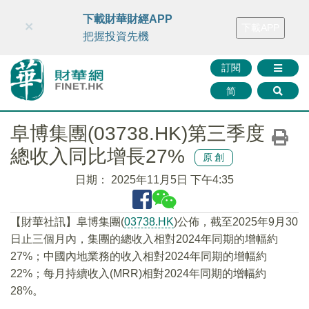
財華智庫網
FINTV
FINMETA
財華證券
媒體矩陣
下載財華財經APP
×
下載APP
智庫沙龍
聯絡我們
把握投資先機
訂閱
简
阜博集團(03738.HK)第三季度
總收入同比增長27%
原創
日期：
2025年11月5日 下午4:35
【財華社訊】阜博集團(
03738.HK
)公佈，截至2025年9月30
日止三個月內，集團的總收入相對2024年同期的增幅約
27%；中國內地業務的收入相對2024年同期的增幅約
22%；每月持續收入(MRR)相對2024年同期的增幅約
28%。