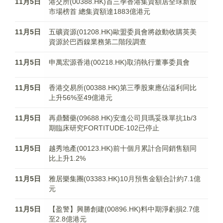
11月5日
港交所(00388.HK)首三季香港集資額居全球新股
市場榜首 總集資額達1883億港元
11月5日
五礦資源(01208.HK)歐盟委員會將啟動收購英美
資源於巴西鎳業務第二階段調查
11月5日
申萬宏源香港(00218.HK)取消執行董事委員會
11月5日
香港交易所(00388.HK)第三季股東應佔溢利同比
上升56%至49億港元
11月5日
再鼎醫藥(09688.HK)安進公司貝瑪妥珠單抗1b/3
期臨床研究FORTITUDE-102已停止
11月5日
越秀地產(00123.HK)前十個月累計合同銷售額同
比上升1.2%
11月5日
雅居樂集團(03383.HK)10月預售金額合計約7.1億
元
11月5日
【盈警】興勝創建(00896.HK)料中期淨虧損2.7億
至2.8億港元