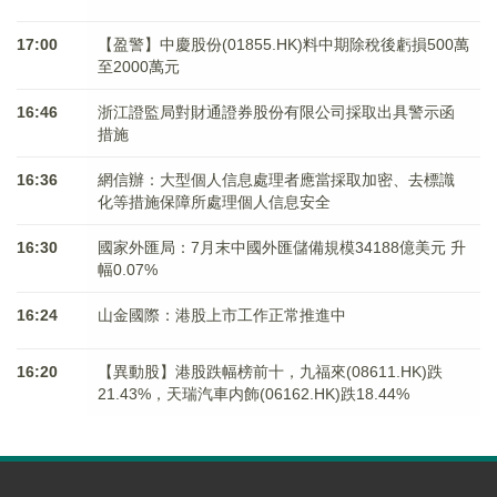
17:00
【盈警】中慶股份(01855.HK)料中期除稅後虧損500萬
至2000萬元
16:46
浙江證監局對財通證券股份有限公司採取出具警示函
措施
16:36
網信辦：大型個人信息處理者應當採取加密、去標識
化等措施保障所處理個人信息安全
16:30
國家外匯局：7月末中國外匯儲備規模34188億美元 升
幅0.07%
16:24
山金國際：港股上市工作正常推進中
16:20
【異動股】港股跌幅榜前十，九福來(08611.HK)跌
21.43%，天瑞汽車内飾(06162.HK)跌18.44%