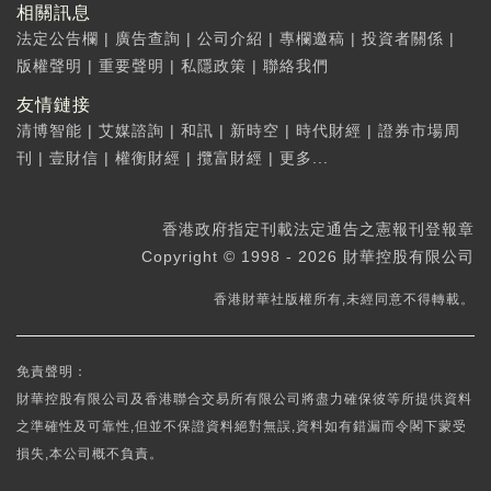
相關訊息
法定公告欄
|
廣告查詢
|
公司介紹
|
專欄邀稿
|
投資者關係
|
版權聲明
|
重要聲明
|
私隱政策
|
聯絡我們
友情鏈接
清博智能
|
艾媒諮詢
|
和訊
|
新時空
|
時代財經
|
證券市場周
刊
|
壹財信
|
權衡財經
|
攬富財經
|
更多...
香港政府指定刊載法定通告之憲報刊登報章
Copyright © 1998 - 2026 財華控股有限公司
香港財華社版權所有,未經同意不得轉載。
免責聲明：
財華控股有限公司及香港聯合交易所有限公司將盡力確保彼等所提供資料
之準確性及可靠性,但並不保證資料絕對無誤,資料如有錯漏而令閣下蒙受
損失,本公司概不負責。