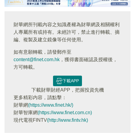
財華網所刊載內容之知識產權為財華網及相關權利
人專屬所有或持有。未經許可，禁止進行轉載、摘
編、複製及建立鏡像等任何使用。
如有意願轉載，請發郵件至
content@finet.com.hk
，獲得書面確認及授權後，
方可轉載。
下載APP
下載財華財經APP，把握投資先機
更多精彩内容，請點擊：
財華網
(https://www.finet.hk/)
財華智庫網
(https://www.finet.com.cn)
現代電視FINTV
(http://www.fintv.hk)