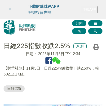
財華智庫網
FINTV
FINMETA
財華證券
媒體矩陣
下載財華財經APP
×
下載APP
智庫沙龍
聯絡我們
把握投資先機
訂閱
简
日經225指數收跌2.5%
原創
日期：
2025年11月5日 下午2:34
【財華社訊】11月5日，日經225指數收盤下跌2.50%，報
50212.27點。
日經225