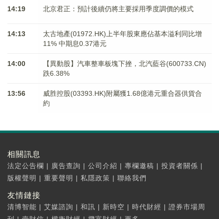
14:19
北京君正：預計後續仍將主要採用季度調價的模式
14:13
太古地產(01972.HK)上半年股東應佔基本溢利同比增
11% 中期息0.37港元
14:00
【異動股】汽車整車板塊下挫，北汽藍谷(600733.CN)
跌6.38%
13:56
威胜控股(03393.HK)附屬獲1.68億港元重合器供貨合
約
相關訊息
法定公告欄
|
廣告查詢
|
公司介紹
|
專欄邀稿
|
投資者關係
|
版權聲明
|
重要聲明
|
私隱政策
|
聯絡我們
友情鏈接
清博智能
|
艾媒諮詢
|
和訊
|
新時空
|
時代財經
|
證券市場周