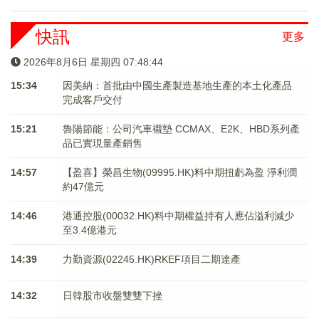
快訊
更多
2026年8月6日 星期四 07:48:44
15:34
因美納：首批由中國生產製造基地生產的本土化產品
完成客戶交付
15:21
魯陽節能：公司汽車襯墊 CCMAX、E2K、HBD系列產
品已實現量產銷售
14:57
【盈喜】榮昌生物(09995.HK)料中期扭虧為盈 淨利潤
約47億元
14:46
港通控股(00032.HK)料中期權益持有人應佔溢利減少
至3.4億港元
14:39
力勤資源(02245.HK)RKEF項目二期達產
14:32
日韓股市收盤雙雙下挫