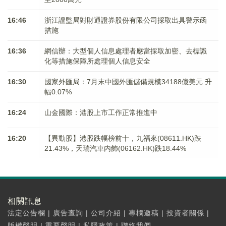
16:46
浙江證監局對財通證券股份有限公司採取出具警示函
措施
16:36
網信辦：大型個人信息處理者應當採取加密、去標識
化等措施保障所處理個人信息安全
16:30
國家外匯局：7月末中國外匯儲備規模34188億美元 升
幅0.07%
16:24
山金國際：港股上市工作正常推進中
16:20
【異動股】港股跌幅榜前十，九福來(08611.HK)跌
21.43%，天瑞汽車内飾(06162.HK)跌18.44%
相關訊息
法定公告欄
|
廣告查詢
|
公司介紹
|
專欄邀稿
|
投資者關係
|
版權聲明
|
重要聲明
|
私隱政策
|
聯絡我們