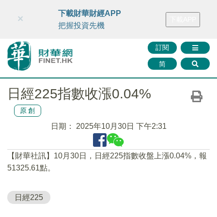
財華智庫網
FINTV
FINMETA
財華證券
媒體矩陣
下載財華財經APP
×
下載APP
智庫沙龍
聯絡我們
把握投資先機
訂閱
简
日經225指數收漲0.04%
原創
日期：
2025年10月30日 下午2:31
【財華社訊】10月30日，日經225指數收盤上漲0.04%，報
51325.61點。
日經225