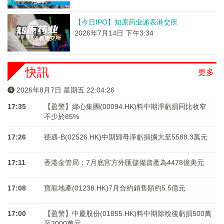
【今日IPO】知原药业递表港交所
2026年7月14日 下午3:34
快訊
更多
2026年8月7日 星期五 22:04:26
17:35
【盈警】綠心集團(00094.HK)料中期淨虧損同比收窄
不少於85%
17:26
德適-B(02526.HK)中期歸母淨虧損擴大至5588.3萬元
17:11
香港金管局：7月底官方外匯儲備資產為4478億美元
17:08
寶龍地產(01238.HK)7月合約銷售額約5.5億元
17:00
【盈警】中慶股份(01855.HK)料中期除稅後虧損500萬
至2000萬元