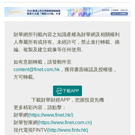
財華網所刊載內容之知識產權為財華網及相關權利
人專屬所有或持有。未經許可，禁止進行轉載、摘
編、複製及建立鏡像等任何使用。
如有意願轉載，請發郵件至
content@finet.com.hk
，獲得書面確認及授權後，
方可轉載。
下載APP
下載財華財經APP，把握投資先機
更多精彩内容，請點擊：
財華網
(https://www.finet.hk/)
財華智庫網
(https://www.finet.com.cn)
現代電視FINTV
(http://www.fintv.hk)