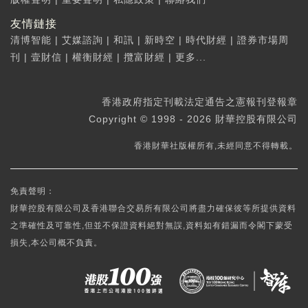
友情鏈接
清博智能
|
艾媒諮詢
|
和訊
|
新時空
|
時代財經
|
證券市場周
刊
|
壹財信
|
權衡財經
|
攬富財經
|
更多...
香港政府指定刊載法定通告之憲報刊登報章
Copyright © 1998 - 2026 財華控股有限公司
香港財華社版權所有,未經同意不得轉載。
免責聲明：
財華控股有限公司及香港聯合交易所有限公司將盡力確保彼等所提供資料
之準確性及可靠性,但並不保證資料絕對無誤,資料如有錯漏而令閣下蒙受
損失,本公司概不負責。