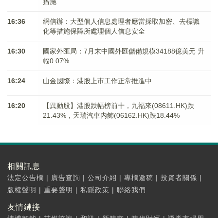
措施
16:36
網信辦：大型個人信息處理者應當採取加密、去標識
化等措施保障所處理個人信息安全
16:30
國家外匯局：7月末中國外匯儲備規模34188億美元 升
幅0.07%
16:24
山金國際：港股上市工作正常推進中
16:20
【異動股】港股跌幅榜前十，九福來(08611.HK)跌
21.43%，天瑞汽車内飾(06162.HK)跌18.44%
相關訊息
法定公告欄
|
廣告查詢
|
公司介紹
|
專欄邀稿
|
投資者關係
|
版權聲明
|
重要聲明
|
私隱政策
|
聯絡我們
友情鏈接