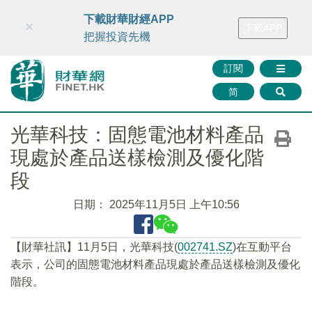
財華智庫網
FINTV
FINMETA
財華證券
媒體矩陣
下載財華財經APP
×
下載APP
智庫沙龍
聯絡我們
把握投資先機
訂閱
简
光華科技：固態電池材料產品
現處於產品送樣檢測及優化階
段
日期：
2025年11月5日 上午10:56
【財華社訊】11月5日，光華科技(
002741.SZ
)在互動平台
表示，公司的固態電池材料產品現處於產品送樣檢測及優化
階段。