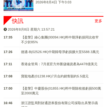
2026年8月4日 下午3:03
快訊
更多
2026年8月8日 星期六 13:57:22
17:35
【盈警】綠心集團(00094.HK)料中期淨虧損同比收窄
不少於85%
17:26
德適-B(02526.HK)中期歸母淨虧損擴大至5588.3萬元
17:11
香港金管局：7月底官方外匯儲備資產為4478億美元
17:08
寶龍地產(01238.HK)7月合約銷售額約5.5億元
17:00
【盈警】中慶股份(01855.HK)料中期除稅後虧損500萬
至2000萬元
16:46
浙江證監局對財通證券股份有限公司採取出具警示函