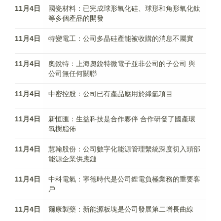
11月4日
國瓷材料：已完成球形氧化硅、球形和角形氧化鈦
等多個產品的開發
11月4日
特變電工：公司多晶硅產能被收購的消息不屬實
11月4日
奧銳特：上海奧銳特微電子並非公司的子公司 與
公司無任何關聯
11月4日
中密控股：公司已有產品應用於綠氫項目
11月4日
新恒匯：生益科技是合作夥伴 合作研發了國產環
氧樹脂佈
11月4日
慧翰股份：公司數字化能源管理繫統深度切入頭部
能源企業供應鏈
11月4日
中科電氣：寧德時代是公司鋰電負極業務的重要客
戶
11月4日
爾康製藥：新能源板塊是公司發展第二增長曲線