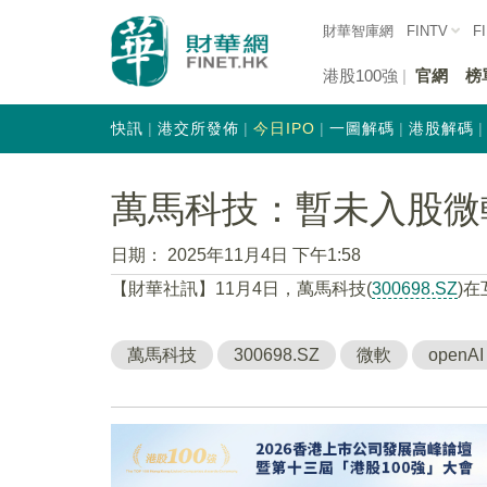
財華智庫網
FINTV
F
港股100強
官網
榜
快訊
港交所發佈
今日IPO
一圖解碼
港股解碼
萬馬科技：暫未入股微軟或
日期：
2025年11月4日 下午1:58
【財華社訊】11月4日，萬馬科技(
300698.SZ
)
萬馬科技
300698.SZ
微軟
openAI