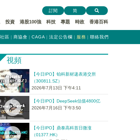
訂閱
简
遞
投資
港股100強
科技
專題
時政
香港百科
社區
商協會
CAGA
法定公告欄
服務
聯絡我們
視頻
【今日IPO】铂科新材递表港交所
（300811.SZ）
2026年7月13日 下午4:11
【今日IPO】DeepSeek估值4800亿
2026年7月16日 下午3:50
【今日IPO】鼎泰高科首日微涨
（01377.HK）