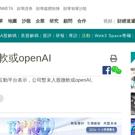
INMETA
財華證券
財華
媒體矩陣
財華
智庫沙龍
單
地圖
沙龍
企業
研究
顧問
合作
視頻
財經速
A股解碼
美股解碼
股評
研報
專訪
活動
Web3 Space專欄
openAI
在互動平台表示，公司暫未入股微軟或openAI。