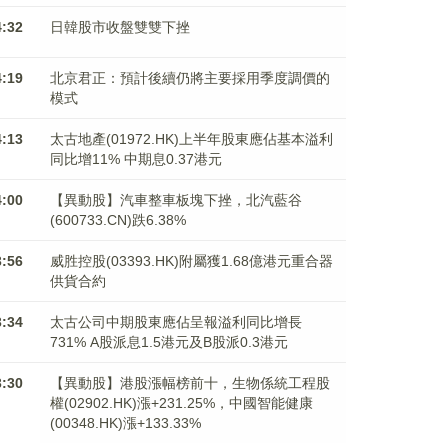
4:32
日韓股市收盤雙雙下挫
4:19
北京君正：預計後續仍將主要採用季度調價的
模式
4:13
太古地產(01972.HK)上半年股東應佔基本溢利
同比增11% 中期息0.37港元
4:00
【異動股】汽車整車板塊下挫，北汽藍谷
(600733.CN)跌6.38%
3:56
威胜控股(03393.HK)附屬獲1.68億港元重合器
供貨合約
3:34
太古公司中期股東應佔呈報溢利同比增長
731% A股派息1.5港元及B股派0.3港元
3:30
【異動股】港股漲幅榜前十，生物係統工程股
權(02902.HK)漲+231.25%，中國智能健康
(00348.HK)漲+133.33%