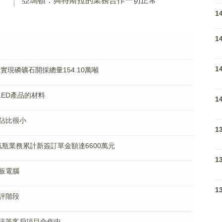
亞瑪頓：與特斯拉的業務合作一切正常
1
1
1
實現磷礦石開採總量154.10萬噸
ED產品的材料
1
佔比很小
1
氫瓶業務累計新簽訂單金額達6600萬元
1
板電腦
1
評階段
訊等客戶項目合作中