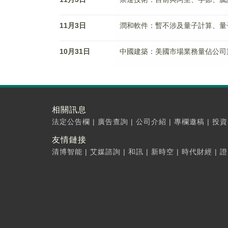
11月3日
潤和軟件：暫不涉及量子計算、量
10月31日
中國建築：美國市場業務量佔公司
相關訊息
法定公告欄
|
廣告查詢
|
公司介紹
|
專欄邀稿
|
投資
友情鏈接
清博智能
|
艾媒諮詢
|
和訊
|
新時空
|
時代財經
|
證