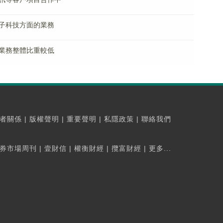
子科技方面的業務
業務整體比重較低
者關係
|
版權聲明
|
重要聲明
|
私隱政策
|
聯絡我們
券市場周刊
|
壹財信
|
權衡財經
|
攬富財經
|
更多...