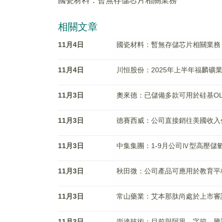
國瓷材料：暫無存儲芯片相關業務
相關文章
11月4日
國瓷材料：暫無存儲芯片相關業務
11月4日
川恒股份：2025年上半年福麟礦業
11月3日
奧來德：已儲備多款可用於硅基OL
11月3日
德賽西威：公司直接銷往美國收入
11月3日
中集集團：1-9月公司Ⅳ型高壓儲
11月3日
秋田微：公司產品可應用於教育平
11月3日
常山藥業：艾本那肽尚處於上市審
11月3日
崇達技術：目前與阿里、字節、騰