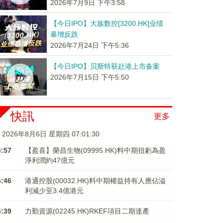
2026年7月9日 下午3:58
【今日IPO】大族数控[3200.HK]业绩
暴增反跌
2026年7月24日 下午5:36
【今日IPO】贝斯特获赴港上市备案
2026年7月15日 下午5:50
快訊
更多
2026年8月6日 星期四 07:01:30
4:57
【盈喜】榮昌生物(09995.HK)料中期扭虧為盈
淨利潤約47億元
4:46
港通控股(00032.HK)料中期權益持有人應佔溢
利減少至3.4億港元
4:39
力勤資源(02245.HK)RKEF項目二期達產