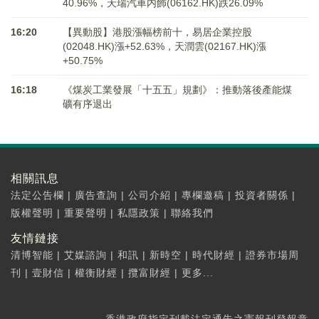
40.96%，天瑞汽車内飾(06162.HK)跌26.09%
16:20
【異動股】港股漲幅榜前十，易居企業控股
(02048.HK)漲+52.63%，天潤雲(02167.HK)漲
+50.75%
16:18
《煤炭工業發展「十五五」規劃》：推動落後產能煤
礦有序退出
相關訊息
法定公告欄
|
廣告查詢
|
公司介紹
|
專欄邀稿
|
投資者關係
|
版權聲明
|
重要聲明
|
私隱政策
|
聯絡我們
友情鏈接
清博智能
|
艾媒諮詢
|
和訊
|
新時空
|
時代財經
|
證券市場周
刊
|
壹財信
|
權衡財經
|
攬富財經
|
更多...