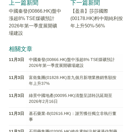
上一篇新聞
下一篇新聞
中國秦發(00866.HK)盤中
【盈喜】莎莎國際
漲超8% TSE煤礦預計
(00178.HK)料中期純利按
2026年第一季度展開礦
年上升50%-56%
場建設
相關文章
11月3日
中國秦發(00866.HK)盤中漲超8% TSE煤礦預計
2026年第一季度展開礦場建設
11月3日
富衛集團(01828.HK)首九個月新增業務銷售額按
年上升37%
11月3日
綠景中國地產(00095.HK)清盤呈請聆訊延期至
2026年2月16日
11月3日
基石藥業-B(02616.HK)：謝芳獲任獨立非執行董
事
11月3日
石四藥集團(02005.HK)維生素B6注射液過仿製藥