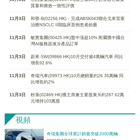
質量和療效一致性評價
11月3日
和譽-B(02256.HK)：完成ABSK043聯合戈來雷塞
治療NSCLC II期臨床首例患者給藥
11月3日
敏實集團(00425.HK)盤中漲超10% 附屬獲中國台
灣AI服務器液冷產品訂單
11月3日
蔚來-SW(09866.HK)10月交付逾4萬輛汽車 同比
增長92.6%
11月3日
奇瑞汽車(09973.HK)10月總銷量約26.35萬輛 同
比增長約2%
11月3日
粉筆(02469.HK)獲主席兼主要股東斥約287.62萬
元增持103萬股
視頻
奇瑞集團全球累計銷量突破2000萬輛