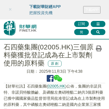
財華智庫網
FINTV
FINMETA
財華證券
媒體矩陣
下載財華財經APP
×
下載APP
智庫沙龍
聯絡我們
把握投資先機
訂閱
简
石四藥集團(02005.HK)三個原
料藥獲批登記成為在上市製劑
使用的原料藥
原創
日期：
2025年11月3日 下午4:38
【財華社訊】石四藥集團(
02005.HK
)公佈，集團的非諾貝
特、非諾貝特酸膽鹼、及磷酸左奧硝唑酯二鈉共3個原料藥
已獲中國國家藥品監督管理局批准登記成為在上市製劑使用
的原料藥，其中磷酸左奧硝唑酯二鈉是國內企業第三家獲