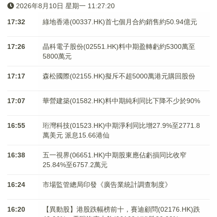
2026年8月10日 星期一 11:27:20
17:32
綠地香港(00337.HK)首七個月合約銷售約50.94億元
17:26
晶科電子股份(02551.HK)料中期盈轉虧約5300萬至
5800萬元
17:17
森松國際(02155.HK)擬斥不超5000萬港元購回股份
17:07
華營建築(01582.HK)料中期純利同比下降不少於90%
16:55
珩灣科技(01523.HK)中期淨利同比增27.9%至2771.8
萬美元 派息15.66港仙
16:38
五一視界(06651.HK)中期股東應佔虧損同比收窄
25.84%至6757.2萬元
16:24
市場監管總局印發《廣告業統計調查制度》
16:20
【異動股】港股跌幅榜前十，賽迪顧問(02176.HK)跌