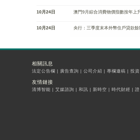
10月24日
澳門9月綜合消費物價指數按年上升0
10月24日
央行：三季度末本外幣住戶貸款餘額8
相關訊息
法定公告欄
|
廣告查詢
|
公司介紹
|
專欄邀稿
|
投資
友情鏈接
清博智能
|
艾媒諮詢
|
和訊
|
新時空
|
時代財經
|
證