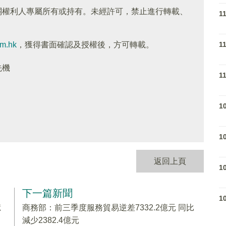
關權利人專屬所有或持有。未經許可，禁止進行轉載、
1
1
om.hk
，獲得書面確認及授權後，方可轉載。
先機
1
1
1
返回上頁
1
下一篇新聞
1
億
商務部：前三季度服務貿易逆差7332.2億元 同比
減少2382.4億元