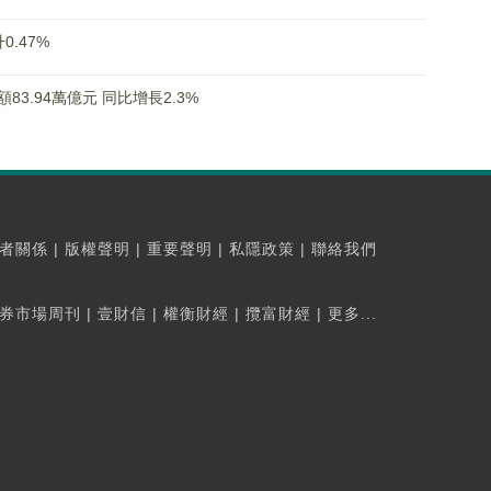
.47%
3.94萬億元 同比增長2.3%
者關係
|
版權聲明
|
重要聲明
|
私隱政策
|
聯絡我們
券市場周刊
|
壹財信
|
權衡財經
|
攬富財經
|
更多...