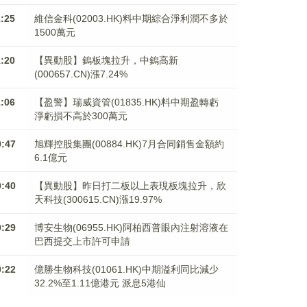
1:25
維信金科(02003.HK)料中期綜合淨利潤不多於
1500萬元
1:20
【異動股】鎢板塊拉升，中鎢高新
(000657.CN)漲7.24%
1:06
【盈警】瑞威資管(01835.HK)料中期盈轉虧
淨虧損不高於300萬元
0:47
旭輝控股集團(00884.HK)7月合同銷售金額約
6.1億元
0:40
【異動股】昨日打二板以上表現板塊拉升，欣
天科技(300615.CN)漲19.97%
0:29
博安生物(06955.HK)阿柏西普眼內注射溶液在
巴西提交上市許可申請
0:22
億勝生物科技(01061.HK)中期溢利同比減少
32.2%至1.11億港元 派息5港仙