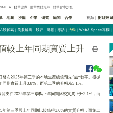
INMETA
財華證券
財華
媒體矩陣
財華
智庫沙龍
單
地圖
沙龍
企業
研究
顧問
合作
視頻
財經速
A股解碼
美股解碼
股評
研報
專訪
活動
Web3 Space專欄
值較上年同期實質上升
日發布2025年第三季的本地生產總值預先估計數字。根據
同期實質上升3.8%，而第二季的升幅為3.1%。
支在2025年第三季與上年同期比較實質上升2.1%，而
5年第三季與上年同期比較錄得1.6%的實質升幅，而第二