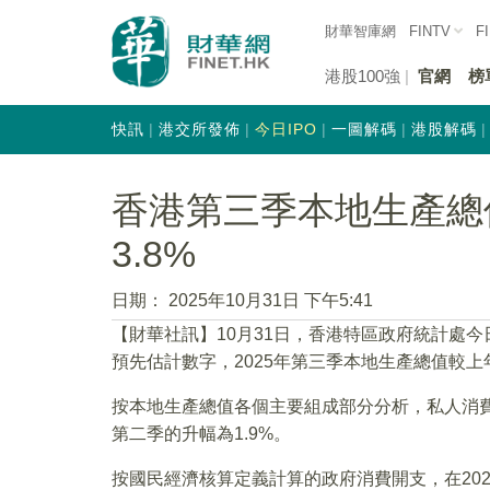
財華智庫網
FINTV
F
港股100強
官網
榜
快訊
港交所發佈
今日IPO
一圖解碼
港股解碼
香港第三季本地生產總
3.8%
日期：
2025年10月31日 下午5:41
【財華社訊】10月31日，香港特區政府統計處今
預先估計數字，2025年第三季本地生產總值較上年
按本地生產總值各個主要組成部分分析，私人消費開
第二季的升幅為1.9%。
按國民經濟核算定義計算的政府消費開支，在202