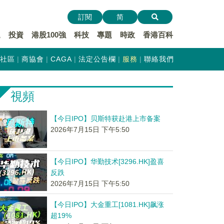
訂閱
简
遞
投資
港股100強
科技
專題
時政
香港百科
社區
商協會
CAGA
法定公告欄
服務
聯絡我們
視頻
【今日IPO】贝斯特获赴港上市备案
2026年7月15日 下午5:50
【今日IPO】华勤技术[3296.HK]盈喜
反跌
2026年7月15日 下午5:50
【今日IPO】大金重工[1081.HK]飙涨
超19%