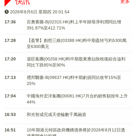
快訊
更多
2026年8月6日 星期四 20:01:54
17:36
百奧賽圖-B(02315.HK)料上半年歸母淨利潤同比增
391.87%至412.71%
17:28
【盈警】創想三維(03388.HK)料中期盈转亏約5300萬
至6300萬元
17:20
湯臣集團(00258.HK)料中期股東應佔除稅後綜合溢利
同比下跌85%至90%
17:13
禮邦醫藥-B(09637.HK)料中期虧損同比收窄15%至
25%
17:04
中國海外宏洋集團(00081.HK)7月合約銷售額按年上升
44%
16:53
和光智成完成天使輪數千萬融資
16:51
10年期港元特區政府機構債券將於2026年8月12日透