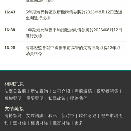
過重開進行投標
16:43
5年期港元特區政府機構債券將於2026年8月12日透過
重開進行投標
16:39
1年期港元隔夜平均指數掛鉤債券將於2026年8月12日
進行投標
16:28
香港證監會就中國糖果前高管的失當行為取得13年取
消資格令
相關訊息
法定公告欄
|
廣告查詢
|
公司介紹
|
專欄邀稿
|
投資者關係
|
版權聲明
|
重要聲明
|
私隱政策
|
聯絡我們
友情鏈接
清博智能
|
艾媒諮詢
|
和訊
|
新時空
|
時代財經
|
證券市場周
刊
|
壹財信
|
權衡財經
|
攬富財經
|
更多...