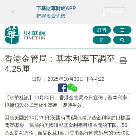
財華智庫網
FINTV
FINMETA
財華證券
媒體矩陣
下載財華財經APP
×
下載APP
智庫沙龍
聯絡我們
把握投資先機
訂閱
简
香港金管局：基本利率下調至
4.25厘
日期：
2025年10月30日 下午4:22
【財華社訊】10月30日，香港金管局今日宣佈，基本利率
根據預設公式定於4.25厘，即時生效。
因應美國於10月29日(美國時間)調低聯邦基金利率的目標區
間25基點，當前的美國聯邦基金利率目標區間的下限加50
基點是4.25%，而隔夜及1個月香港銀行同業拆息的5天移動