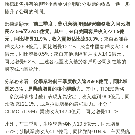
康德出售持有的聯營企業藥明合聯部分股票的收益，進一步
提升了公司的利潤。
數據還顯示，
前三季度，藥明康德持續經營業務收入同比增
長
22.5%
至324.5
億元。
其中，
來自美國客戶收入
221.5
億
元，同比增長31.9%
，收入貢獻佔比達68.3%
；
來自歐洲客
戶收入38.4億元，同比增長13.5%；來自中國客戶收入50.4
億元，同比增長0.5%；來自其他地區客戶收入14.2億元，
同比增長9.2%。上述各地區收入基於客戶母公司所在地的
國家或地區統計。
分業務來看，
化學業務前三季度收入達
259.8
億元，同比增
長29.3%
，是業績增長的核心驅動力。
其中，TIDES業務
（多肽與寡核苷酸）表現尤為突出，收入達到78.4億元，同
比激增121.1%，成為拉動增長的最強動力。小分子
CDMO（D&M）業務收入142.4億元，同比增長14.1%。
此外，前三季度，生物學業務收入19.5億元，同比增長
6.6%；測試業務收入41.7億元，同比微降0.04%，主要受臨