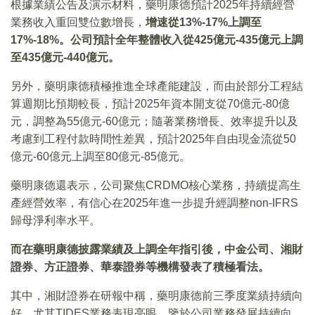
根據業績公告及演示材料，藥明康德預計2025年持續經營
業務收入重回雙位數增長，
增速從
13%-17%
上調至
17%-18%
。公司預計全年整體收入從425
億元-435
億元上調
至435
億元-440
億元。
另外，藥明康德積極推進全球產能建設，而由於部分工程結
算週期比預期較長，預計2025年資本開支從70億元-80億
元，調整為55億元-60億元；隨著業務增長、效率提升以及
考慮到工程付款時間性差異，預計2025年自由現金流從50
億元-60億元上調至80億元-85億元。
藥明康德還表示，公司聚焦CRDMO核心業務，持續提高生
產經營效率，有信心在2025年進一步提升經調整non-IFRS
歸母淨利率水平。
而在藥明康德披露業績及上調全年指引後，中金公司、湘財
證券、方正證券、華泰證券等機構發表了積極看法。
其中，湘財證券在研報中稱，藥明康德前三季度業績持續向
好，尤其TIDES業務表現亮眼。鑒於公司業務發展持續向