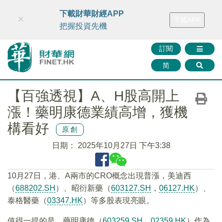
財華智庫網
FINTV
FINMETA
財華證券
媒體矩陣
下載財華財經APP
×
下載APP
智庫沙龍
聯絡我們
把握投資先機
訂閱
简
【百強透視】A、H股高開上
漲！藥明康德業績高增，獲機
構看好
原創
日期：
2025年10月27日 下午3:38
10月27日，港、A兩市的CRO概念出現普漲，美迪西
（
688202.SH
）、昭衍新藥（
603127.SH
，
06127.HK
）、
泰格醫藥（
03347.HK
）等多股表現亮眼。
值得一提的是，藥明康德（
603259.SH
，
02359.HK
）作為