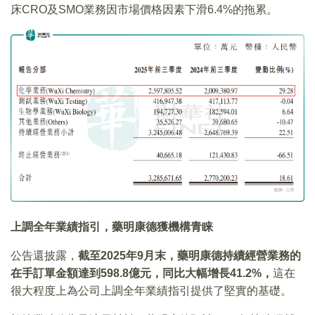
床CRO及SMO業務因市場價格因素下滑6.4%的拖累。
上調全年業績指引，藥明康德獲機構青睐
公告還披露，
截至
2025
年9
月末，藥明康德持續經營業務的
在手訂單金額達到598.8
億元，同比大幅增長41.2%
，
這在
很大程度上為公司上調全年業績指引提供了堅實的基礎。