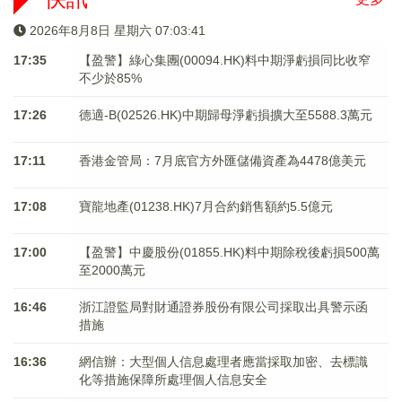
2026年8月8日 星期六 07:03:41
17:35
【盈警】綠心集團(00094.HK)料中期淨虧損同比收窄
不少於85%
17:26
德適-B(02526.HK)中期歸母淨虧損擴大至5588.3萬元
17:11
香港金管局：7月底官方外匯儲備資產為4478億美元
17:08
寶龍地產(01238.HK)7月合約銷售額約5.5億元
17:00
【盈警】中慶股份(01855.HK)料中期除稅後虧損500萬
至2000萬元
16:46
浙江證監局對財通證券股份有限公司採取出具警示函
措施
16:36
網信辦：大型個人信息處理者應當採取加密、去標識
化等措施保障所處理個人信息安全