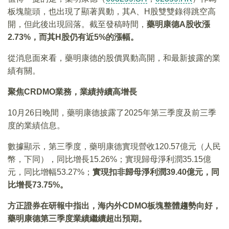
板塊龍頭，也出現了顯著異動，其A、H股雙雙錄得跳空高
開，但此後出現回落。截至發稿時間，
藥明康德
A
股收漲
2.73%
，而其H
股仍有近5%
的漲幅。
從消息面來看，藥明康德的股價異動高開，和最新披露的業
績有關。
聚焦CRDMO
業務，業績持續高增長
10月26日晚間，藥明康德披露了2025年第三季度及前三季
度的業績信息。
數據顯示，第三季度，藥明康德實現營收120.57億元（人民
幣，下同），同比增長15.26%；實現歸母淨利潤35.15億
元，同比增幅53.27%；
實現扣非歸母淨利潤
39.40
億元，同
比增長73.75%
。
方正證券在研報中指出，海内外CDMO
板塊整體趨勢向好，
藥明康德第三季度業績繼續超出預期。