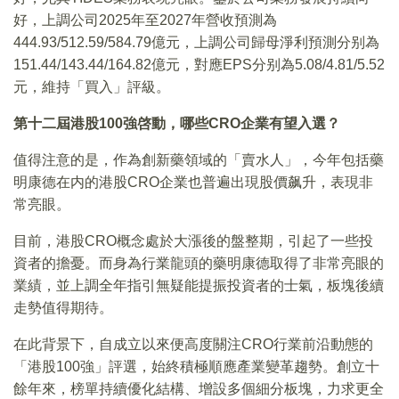
好，上調公司2025年至2027年營收預測為
444.93/512.59/584.79億元，上調公司歸母淨利預測分别為
151.44/143.44/164.82億元，對應EPS分别為5.08/4.81/5.52
元，維持「買入」評級。
第十二屆港股100
強啓動，哪些CRO
企業有望入選？
值得注意的是，作為創新藥領域的「賣水人」，今年包括藥
明康德在内的港股CRO企業也普遍出現股價飙升，表現非
常亮眼。
目前，港股CRO概念處於大漲後的盤整期，引起了一些投
資者的擔憂。而身為行業龍頭的藥明康德取得了非常亮眼的
業績，並上調全年指引無疑能提振投資者的士氣，板塊後續
走勢值得期待。
在此背景下，自成立以來便高度關注CRO行業前沿動態的
「港股100強」評選，始終積極順應產業變革趨勢。創立十
餘年來，榜單持續優化結構、增設多個細分板塊，力求更全