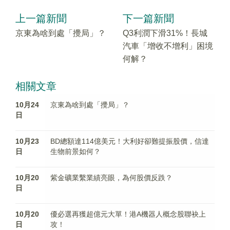
上一篇新聞
下一篇新聞
京東為啥到處「攪局」？
Q3利潤下滑31%！長城
汽車「增收不增利」困境
何解？
相關文章
10月24
京東為啥到處「攪局」？
日
10月23
BD總額達114億美元！大利好卻難提振股價，信達
日
生物前景如何？
10月20
紫金礦業繫業績亮眼，為何股價反跌？
日
10月20
優必選再獲超億元大單！港A機器人概念股聯袂上
日
攻！