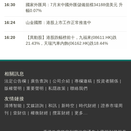
16:30
國家外匯局：7月末中國外匯儲備規模34188億美元 升
幅0.07%
16:24
山金國際：港股上市工作正常推進中
16:20
【異動股】港股跌幅榜前十，九福來(08611.HK)跌
21.43%，天瑞汽車内飾(06162.HK)跌18.44%
相關訊息
法定公告欄
|
廣告查詢
|
公司介紹
|
專欄邀稿
|
投資者關係
|
版權聲明
|
重要聲明
|
私隱政策
|
聯絡我們
友情鏈接
清博智能
|
艾媒諮詢
|
和訊
|
新時空
|
時代財經
|
證券市場周
刊
|
壹財信
|
權衡財經
|
攬富財經
|
更多...