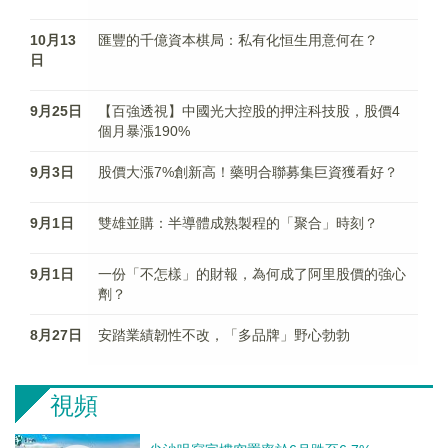
10月13
匯豐的千億資本棋局：私有化恒生用意何在？
日
9月25日
【百強透視】中國光大控股的押注科技股，股價4
個月暴漲190%
9月3日
股價大漲7%創新高！藥明合聯募集巨資獲看好？
9月1日
雙雄並購：半導體成熟製程的「聚合」時刻？
9月1日
一份「不怎樣」的財報，為何成了阿里股價的強心
劑？
8月27日
安踏業績韌性不改，「多品牌」野心勃勃
視頻