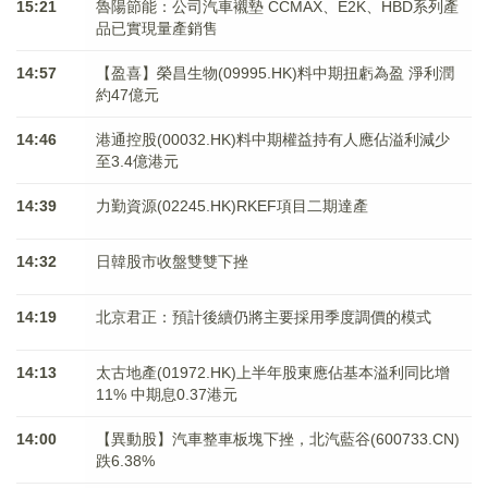
15:21
魯陽節能：公司汽車襯墊 CCMAX、E2K、HBD系列產
品已實現量產銷售
14:57
【盈喜】榮昌生物(09995.HK)料中期扭虧為盈 淨利潤
約47億元
14:46
港通控股(00032.HK)料中期權益持有人應佔溢利減少
至3.4億港元
14:39
力勤資源(02245.HK)RKEF項目二期達產
14:32
日韓股市收盤雙雙下挫
14:19
北京君正：預計後續仍將主要採用季度調價的模式
14:13
太古地產(01972.HK)上半年股東應佔基本溢利同比增
11% 中期息0.37港元
14:00
【異動股】汽車整車板塊下挫，北汽藍谷(600733.CN)
跌6.38%