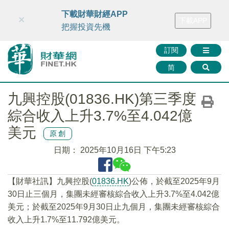
財華智庫網
FINTV
FINMETA
財華證券
媒體矩陣
下載財華財經APP
×
下載APP
智庫沙龍
聯絡我們
把握投資先機
訂閱
简
九興控股(01836.HK)第三季度
綜合收入上升3.7%至4.042億
美元
原創
日期：
2025年10月16日 下午5:23
【財華社訊】九興控股(
01836.HK
)公佈，於截至2025年9月
30日止三個月，集團未經審核綜合收入上升3.7%至4.042億
美元；於截至2025年9月30日止九個月，集團未經審核綜合
收入上升1.7%至11.792億美元。