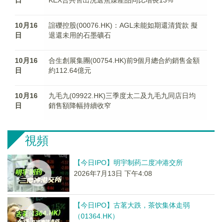
日
KEX合共售出洗選焦煤產品同比增長13%
10月16
誼礫控股(00076.HK)：AGL未能如期還清貨款 擬
日
退還未用的石墨礦石
10月16
合生創展集團(00754.HK)前9個月總合約銷售金額
日
約112.64億元
10月16
九毛九(09922.HK)三季度太二及九毛九同店日均
日
銷售額降幅持續收窄
視頻
【今日IPO】明宇制药二度冲港交所
2026年7月13日 下午4:08
【今日IPO】古茗大跌，茶饮集体走弱
（01364.HK）