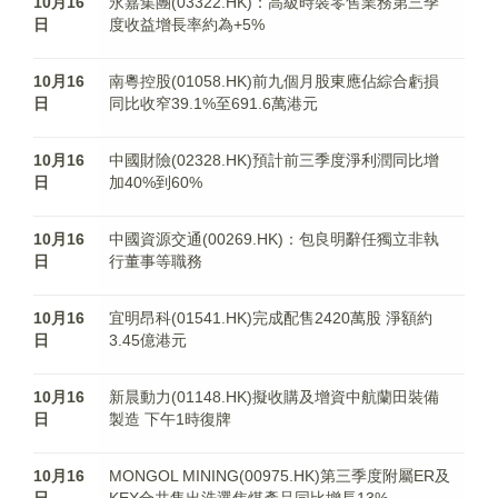
10月16
永嘉集團(03322.HK)：高級時裝零售業務第三季
日
度收益增長率約為+5%
10月16
南粵控股(01058.HK)前九個月股東應佔綜合虧損
日
同比收窄39.1%至691.6萬港元
10月16
中國財險(02328.HK)預計前三季度淨利潤同比增
日
加40%到60%
10月16
中國資源交通(00269.HK)：包良明辭任獨立非執
日
行董事等職務
10月16
宜明昂科(01541.HK)完成配售2420萬股 淨額約
日
3.45億港元
10月16
新晨動力(01148.HK)擬收購及增資中航蘭田裝備
日
製造 下午1時復牌
10月16
MONGOL MINING(00975.HK)第三季度附屬ER及