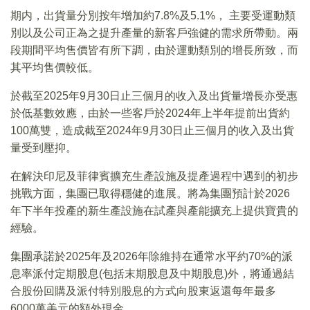
期内，出貨量分別按年增加約7.8%及5.1%， 主要受運動類
別以及公司正為之提升產量的新客戶強健的需求所帶動。兩
段期間平均售價皆有所下調，由於運動類別的增長所致，而
其平均售價較低。
於截至2025年9月30日止三個月的收入及出貨量增長亦受惠
於低基數效應，由於一些客戶於2024年上半年提前出貨約
100萬雙，造成截至2024年9月30日止三個月的收入及出貨
量受到壓抑。
在解決印尼及菲律賓擴充生產設施及提產過程中遇到的初步
挑戰方面，集團已取得穩健的進展。將為集團預計於2026
年下半年投產的新生產設施在試產與產能擴充上提供寶貴的
經驗。
集團承諾於2025年及2026年除維持在通常水平約70%的派
息率派付定期股息(包括末期股息及中期股息)外，將通過結
合股份回購及派付特別股息的方式向股東返還每年最多
6000萬美元的額外現金。