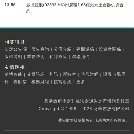
13:56
威胜控股(03393.HK)附屬獲1.68億港元重合器供貨合
約
相關訊息
法定公告欄
|
廣告查詢
|
公司介紹
|
專欄邀稿
|
投資者關係
|
版權聲明
|
重要聲明
|
私隱政策
|
聯絡我們
友情鏈接
清博智能
|
艾媒諮詢
|
和訊
|
新時空
|
時代財經
|
證券市場周
刊
|
壹財信
|
權衡財經
|
攬富財經
|
更多...
香港政府指定刊載法定通告之憲報刊登報章
Copyright © 1998 - 2026 財華控股有限公司
香港財華社版權所有,未經同意不得轉載。