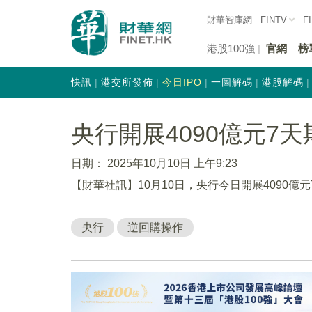
財華智庫網
FINTV
F
港股100強
官網
榜
快訊
港交所發佈
今日IPO
一圖解碼
港股解碼
央行開展4090億元7
日期：
2025年10月10日 上午9:23
【財華社訊】10月10日，央行今日開展4090億元
央行
逆回購操作