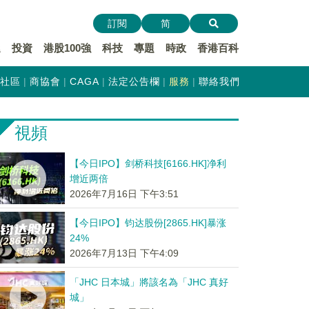
訂閱
简
遞
投資
港股100強
科技
專題
時政
香港百科
社區
商協會
CAGA
法定公告欄
服務
聯絡我們
視頻
【今日IPO】剑桥科技[6166.HK]净利
增近两倍
2026年7月16日 下午3:51
【今日IPO】钧达股份[2865.HK]暴涨
24%
2026年7月13日 下午4:09
「JHC 日本城」將該名為「JHC 真好
城」