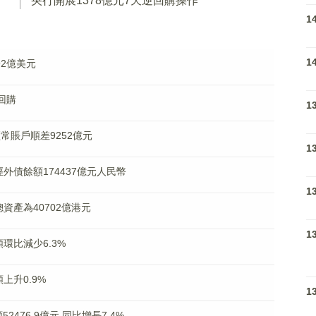
央行開展1378億元7天逆回購操作
1
1
92億美元
回購
1
常賬戶順差9252億元
1
外債餘額174437億元人民幣
1
資產為40702億港元
1
環比減少6.3%
上升0.9%
1
476.9億元 同比增長7.4%