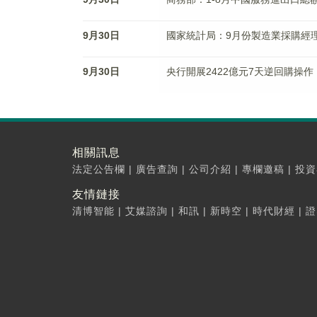
9月30日
國家統計局：9月份製造業採購經理指
9月30日
央行開展2422億元7天逆回購操作
相關訊息
法定公告欄
|
廣告查詢
|
公司介紹
|
專欄邀稿
|
投資
友情鏈接
清博智能
|
艾媒諮詢
|
和訊
|
新時空
|
時代財經
|
證