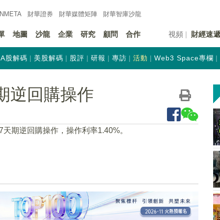
INMETA
財華證券
財華
媒體矩陣
財華
智庫沙龍
單
地圖
沙龍
企業
研究
顧問
合作
視頻
財經速
A股解碼
美股解碼
股評
研報
專訪
活動
Web3 Space專欄
天期逆回購操作
7天期逆回購操作，操作利率1.40%。