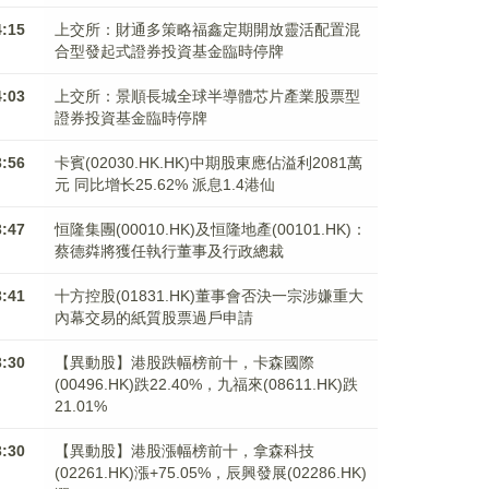
4:15
上交所：財通多策略福鑫定期開放靈活配置混
合型發起式證券投資基金臨時停牌
4:03
上交所：景順長城全球半導體芯片產業股票型
證券投資基金臨時停牌
3:56
卡賓(02030.HK.HK)中期股東應佔溢利2081萬
元 同比增长25.62% 派息1.4港仙
3:47
恒隆集團(00010.HK)及恒隆地產(00101.HK)：
蔡德粦將獲任執行董事及行政總裁
3:41
十方控股(01831.HK)董事會否決一宗涉嫌重大
內幕交易的紙質股票過戶申請
3:30
【異動股】港股跌幅榜前十，卡森國際
(00496.HK)跌22.40%，九福來(08611.HK)跌
21.01%
3:30
【異動股】港股漲幅榜前十，拿森科技
(02261.HK)漲+75.05%，辰興發展(02286.HK)