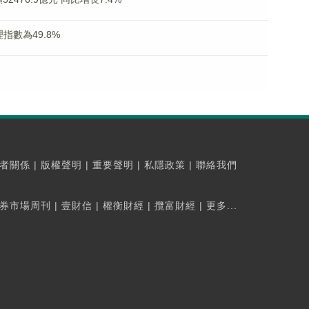
數為49.8%
者關係
|
版權聲明
|
重要聲明
|
私隱政策
|
聯絡我們
券市場周刊
|
壹財信
|
權衡財經
|
攬富財經
|
更多...