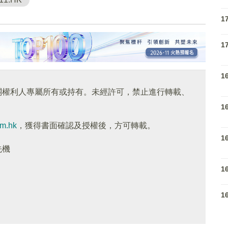
1
1
1
關權利人專屬所有或持有。未經許可，禁止進行轉載、
1
om.hk
，獲得書面確認及授權後，方可轉載。
1
先機
1
1