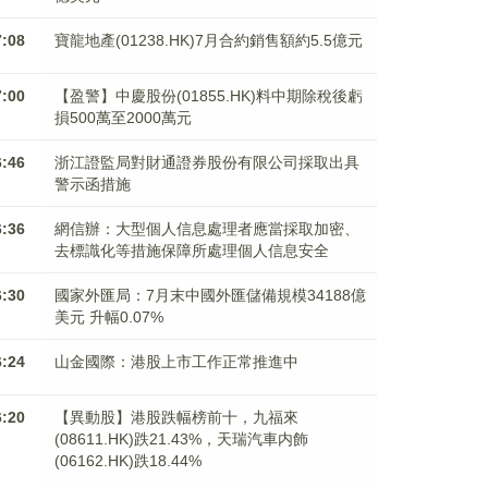
7:08
寶龍地產(01238.HK)7月合約銷售額約5.5億元
7:00
【盈警】中慶股份(01855.HK)料中期除稅後虧
損500萬至2000萬元
6:46
浙江證監局對財通證券股份有限公司採取出具
警示函措施
6:36
網信辦：大型個人信息處理者應當採取加密、
去標識化等措施保障所處理個人信息安全
6:30
國家外匯局：7月末中國外匯儲備規模34188億
美元 升幅0.07%
6:24
山金國際：港股上市工作正常推進中
6:20
【異動股】港股跌幅榜前十，九福來
(08611.HK)跌21.43%，天瑞汽車内飾
(06162.HK)跌18.44%