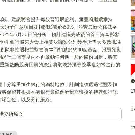
扣減，建議將會提升每股普通股盈利。滙豐將繼續維持
重大須予注意項目及相關影響)的50%。滙豐最新公佈截至
截至2025年6月30日的分析，預計建議完成後的首日資本影響
及恒生銀行股東大會上相關決議案分別獲得所需大多數批准
從剔除非控股權益監管資本而扣減的約40個基點。滙豐預期
期起計三個季度內不再啟動任何進一步的股份回購，將其
運範圍。重新啟動股份回購的決定將取決於滙豐按季度如常進行的
豐十分尊重恒生銀行的獨特地位，計劃繼續透過滙豐及恒
1
行將保留其根據香港銀行業條例所獨立獲授的持牌銀行認
市場定位，以及分行網絡。
1
港交所原文
1
11.HK