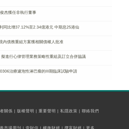
及蘇俊杰獲任非執行董事
中期溢利同比增37.12%至2.34億港元 中期息25港仙
7% 境內債務重組方案獲相關債權人批准
超11% 擬進行心律管理業務策略性重組及訂立合併協議
IMM0306治療濾泡性淋巴瘤的III期臨床試驗申請
者關係
|
版權聲明
|
重要聲明
|
私隱政策
|
聯絡我們
券市場周刊
|
壹財信
|
權衡財經
|
攬富財經
|
更多...