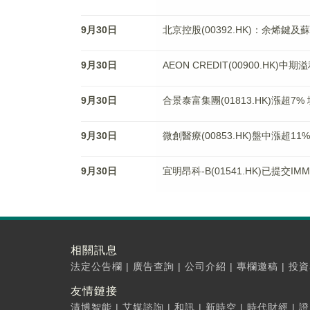
9月30日
北京控股(00392.HK)：余烯鍵
9月30日
AEON CREDIT(00900.HK)
9月30日
合景泰富集團(01813.HK)漲超
9月30日
微創醫療(00853.HK)盤中漲
9月30日
宜明昂科-B(01541.HK)已提交
相關訊息
法定公告欄
|
廣告查詢
|
公司介紹
|
專欄邀稿
|
投資
友情鏈接
清博智能
|
艾媒諮詢
|
和訊
|
新時空
|
時代財經
|
證