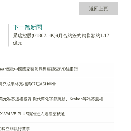
返回上頁
下一篇新聞
景瑞控股(01862.HK)9月合約簽約銷售額約1.17
億元
TROClear獲批中國國家藥監局胃癌篩查IVD注冊證
新藥研究成果將亮相第67屆ASH年會
70萬美元私募股權投資 擬代幣化字節跳動、Kraken等私募股權
LUX-VALVE PLUS獲准進入港澳藥械通
國獲任獨立非執行董事