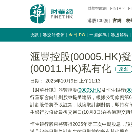
財華智庫網
FINTV
F
港股100強
官網
榜
快訊
港交所發佈
今日IPO
一圖解碼
港股解碼
滙豐控股(00005.HK
(00011.HK)私有化
原創
日期：
2025年10月9日 上午11:13
【財華社訊】滙豐控股(
00005.HK
)及恒生銀行(
00
行董事會向計劃股東提呈建議，根據公司條例第6
計劃股份將予以註銷，以換取計劃對價，即持有每
生銀行股份於最後交易日(10月8日)在香港聯交所
恒生銀行股東將獲得2025年第三次中期股息，
派且記錄日期為計劃生效日期前的所有其他股息