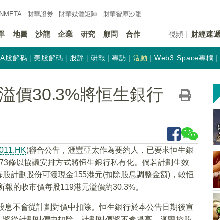
INMETA
財華證券
財華
媒體矩陣
財華
智庫沙龍
單
地圖
沙龍
企業
研究
顧問
合作
視頻
財經速
A股解碼
美股解碼
股評
研報
專訪
活動
Web3 Space專欄
)擬溢價30.3%將恒生銀行
011.HK
)聯合公告，滙豐亞太作為要約人，已要求恒生銀
73條以協議安排方式將恒生銀行私有化。倘若計劃生效，
股計劃股份可獲現金155港元(扣除股息調整金額)，較恒
所報的收市價每股119港元溢價約30.3%。
該股息不會從計劃對價中扣除。恒生銀行於本公告日期後宣
，將從計劃對價中扣除。計劃對價將不會提高，滙豐控股