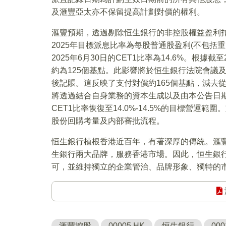
及滙豐亞太亦不保留提高計劃對價的權利。
滙豐預期，透過剔除恒生銀行的非控股權益盈利
2025年目標派息比率為每股普通股盈利(不包括
2025年6月30日的CET1比率為14.6%。根據
約為125個基點。此影響將於恒生銀行法院會議
後記賬。這反映了支付對價約165個基點，減去
將透過結合自身業務的資本生成以及由本公告日
CET1比率恢復至14.0%-14.5%的目標營
股份回購考量及内部審批流程。
恒生銀行植根香港近百年，有著深厚的傳統。滙
生銀行兩大品牌，服務香港市場。因此，恒生銀
可，並維持獨立的企業管治、品牌形象、獨特的
滙豐控股
00005.HK
恒生銀行
000