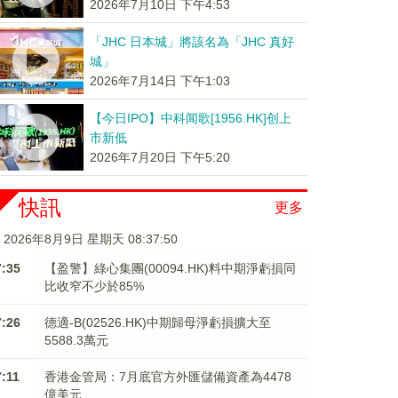
2026年7月10日 下午4:53
「JHC 日本城」將該名為「JHC 真好
城」
2026年7月14日 下午1:03
【今日IPO】中科闻歌[1956.HK]创上
市新低
2026年7月20日 下午5:20
快訊
更多
2026年8月9日 星期天 08:37:51
7:35
【盈警】綠心集團(00094.HK)料中期淨虧損同
比收窄不少於85%
7:26
德適-B(02526.HK)中期歸母淨虧損擴大至
5588.3萬元
7:11
香港金管局：7月底官方外匯儲備資產為4478
億美元