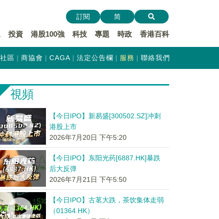
訂閱
简
遞
投資
港股100強
科技
專題
時政
香港百科
社區
商協會
CAGA
法定公告欄
服務
聯絡我們
視頻
【今日IPO】新易盛[300502.SZ]冲刺
港股上市
2026年7月20日 下午5:20
【今日IPO】东阳光药[6887.HK]暴跌
后大反弹
2026年7月21日 下午5:50
【今日IPO】古茗大跌，茶饮集体走弱
（01364.HK）