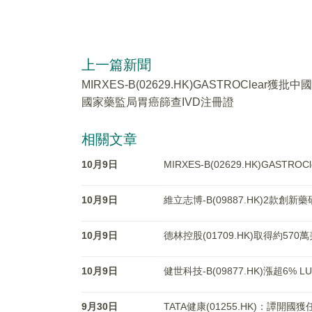
上一篇新聞
MIRXES-B(02629.HK)GASTROClear獲批中國
國家藥監局胃癌篩查IVD注冊證
相關文章
10月9日
MIRXES-B(02629.HK)GAS
10月9日
維立志博-B(09887.HK)2款創
10月9日
德林控股(01709.HK)取得約5
10月9日
健世科技-B(09877.HK)漲超6% 
9月30日
TATA健康(01255.HK)：譚開